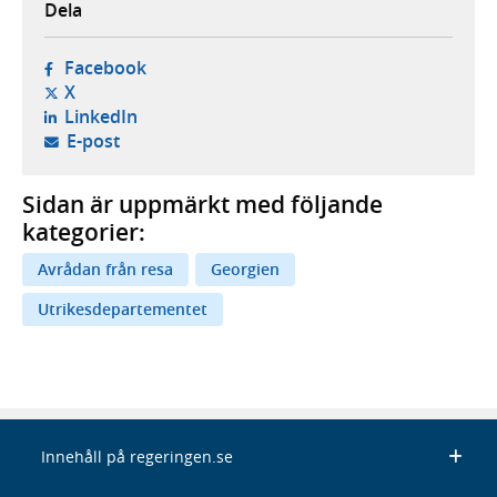
Dela
- öppnas i ny flik, extern webbplats,
Facebook
- öppnas i ny flik, extern webbplats,
X
- öppnas i ny flik, extern webbplats,
LinkedIn
- öppnar din e-postklient,
E-post
Sidan är uppmärkt med följande
kategorier:
Avrådan från resa
Georgien
Utrikesdepartementet
Innehåll på regeringen.se