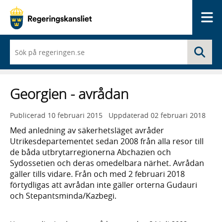
Me
När
Sö
du
börjar
skriva
så
Georgien - avrådan
framträder
en
lista
Publicerad
10 februari 2015
Uppdaterad
02 februari 2018
med
sökförslag
Med anledning av säkerhetsläget avråder
Utrikesdepartementet sedan 2008 från alla resor till
de båda utbrytarregionerna Abchazien och
Sydossetien och deras omedelbara närhet. Avrådan
gäller tills vidare. Från och med 2 februari 2018
förtydligas att avrådan inte gäller orterna Gudauri
och Stepantsminda/Kazbegi.