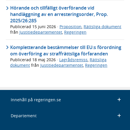
Hörande och tillfälligt överförande vid
handläggning av en arresteringsorder, Prop.
2025/26:285
Publicerad
15 juni 2026
·
Proposition
,
Rättsliga dokument
från
Justitiedepartementet
,
Regeringen
Kompletterande bestämmelser till EU:s förordning
om överföring av straffrättsliga förfaranden
Publicerad
18 maj 2026
·
Lagrådsremiss
,
Rättsliga
dokument
från
Justitiedepartementet
,
Regeringen
Innehåll på regeringen.se
Departement