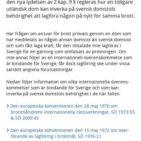
den nya lydelsen av 2 kap. 9 § regleras hur en tidigare
utländsk dom kan inverka på svensk dom­stols
behörighet att lagföra någon på nytt för samma brott.
Har frågan om ansvar för brott prövats genom en dom som
har meddelats av någon annan domstol än svensk domstol
och som fått laga kraft, får den till­talade inte lagföras i
Sverige för en gärning som omfattats av pröv­ningen. Om
inte annat följer av en inter­nationell överens­kommelse som
är bindande för Sverige, får dock lagföring ske under vissa
särskilt angivna förut­sätt­ningar.
Nedan följer informa­tion om vilka inter­natio­nella överens­
kommelser som är bindande för Sverige och som kan
inverka på svensk domstols behörig­het i de här fallen.
Den europeiska konven­tionen den 28 maj 1970 om
brottmåls­doms inter­nationella rätts­verk­ningar, SÖ 1973:55
& SÖ 2000:45
Den europeiska konven­tionen den 15 maj 1972 om över­
förande av lagföring i brottmål, SÖ 1976:21