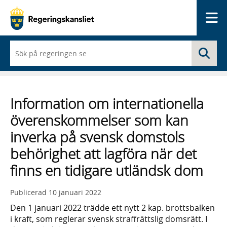
Me
När
Sö
du
börjar
skriva
så
framträder
Information om internationella
en
lista
överenskommelser som kan
med
sökförslag
inverka på svensk domstols
behörighet att lagföra när det
finns en tidigare utländsk dom
Publicerad
10 januari 2022
Den 1 januari 2022 trädde ett nytt 2 kap. brotts­balken
i kraft, som reglerar svensk straff­rättslig domsrätt. I