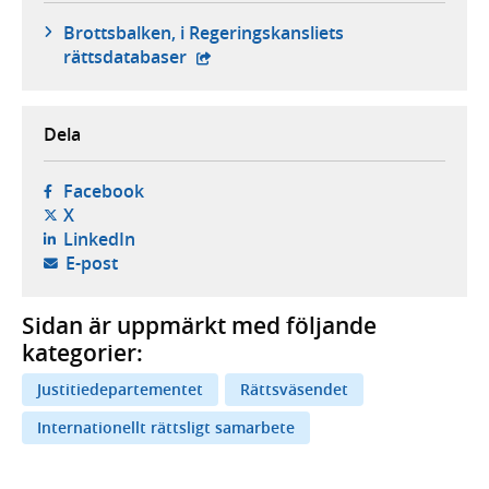
Brottsbalken, i Regeringskansliets
- extern webbplats,
rättsdatabaser
Dela
- öppnas i ny flik, extern webbplats,
Facebook
- öppnas i ny flik, extern webbplats,
X
- öppnas i ny flik, extern webbplats,
LinkedIn
- öppnar din e-postklient,
E-post
Sidan är uppmärkt med följande
kategorier:
Justitiedepartementet
Rättsväsendet
Internationellt rättsligt samarbete