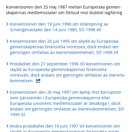
Konventionen den 25 maj 1987 mellan Europeiska gemen­
skapernas medlems­stater om förbud mot dubbel lagföring
Konventionen den 19 juni 1990 om tillämp­ning av
Schengen­avtalet den 14 juni 1985, SÖ 1998:49
Konven­tionen den 26 juli 1995 om skydd av Europeiska
gemen­skapernas finan­siella intressen, dock endast om
gär­ningen omfattas av överens­kommelsen, SÖ 1999:29
Protokollet den 27 september 1996 till konven­tionen om
skydd av Europeiska gemen­skapernas finan­siella
intressen, dock endast om gärningen omfattas av överens­
kommelsen
Konventionen den 26 maj 1997 om kamp mot korruption
som tjänste­män i Europeiska gemen­skaperna eller
Europeiska unionens medlems­stater är delaktiga i, dock
endast om gärningen omfattas av överens­kommelsen, SÖ
1999:32
Andra protokollet den 19 juni 1997 till konven­tionen om
skydd av Europeiska gemen­skapernas finansiella intres­