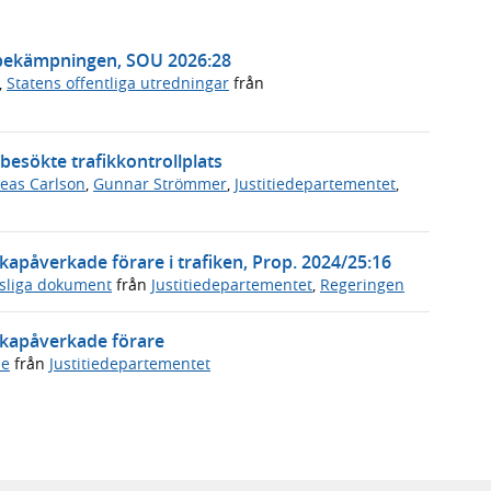
ttsbekämpningen, SOU 2026:28
,
Statens offentliga utredningar
från
esökte trafikkontrollplats
eas Carlson
,
Gunnar Strömmer
,
Justitiedepartementet
,
kapåverkade förare i trafiken, Prop. 2024/25:16
tsliga dokument
från
Justitiedepartementet
,
Regeringen
tikapåverkade förare
de
från
Justitiedepartementet