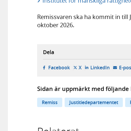
Institutet för mänskliga rättighet
Remissvaren ska ha kommit in till 
oktober 2026.
Dela
- öppnas i ny flik, extern w
- öppnas i ny flik, ext
- öppnas i
Facebook
X
LinkedIn
E-pos
Sidan är uppmärkt med följande 
Remiss
Justitiedepartementet