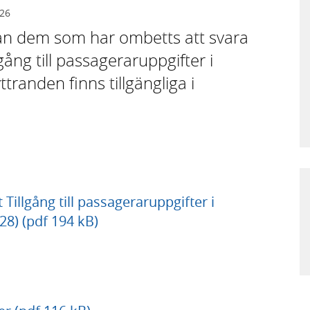
026
rån dem som har ombetts att svara
ng till passageraruppgifter i
randen finns tillgängliga i
illgång till passageraruppgifter i
8) (pdf 194 kB)