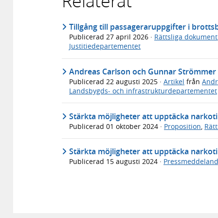
Relaterat
Tillgång till passageraruppgifter i bro
Publicerad
27 april 2026
·
Rättsliga dokument
Justitiedepartementet
Andreas Carlson och Gunnar Strömmer b
Publicerad
22 augusti 2025
·
Artikel
från
Andr
Landsbygds- och infrastrukturdepartementet
Stärkta möjligheter att upptäcka narkoti
Publicerad
01 oktober 2024
·
Proposition
,
Rät
Stärkta möjligheter att upptäcka narko
Publicerad
15 augusti 2024
·
Pressmeddelan