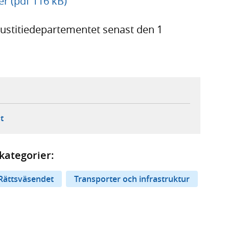
er (pdf 116 kB)
Justitiedepartementet senast den 1
ebbplats,
ern webbplats,
 ny flik, extern webbplats,
- öppnar din e-postklient,
t
kategorier:
Rättsväsendet
Transporter och infrastruktur