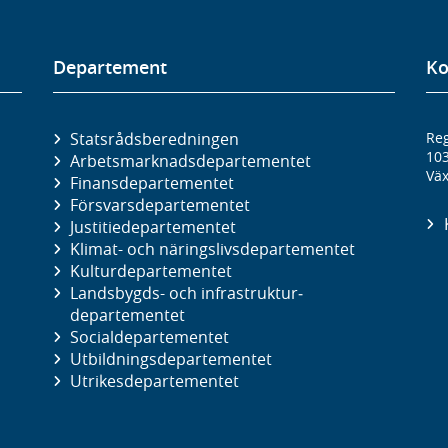
Departement
Ko
Statsrådsberedningen
Reg
10
Arbetsmarknads­departementet
Väx
Finans­departementet
Försvars­departementet
Justitie­departementet
Klimat- och näringslivs­departementet
Kultur­departementet
Landsbygds- och infrastruktur­
departementet
Social­departementet
Utbildnings­departementet
Utrikes­departementet