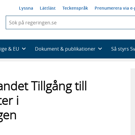
Lyssna
Lättläst
Teckenspråk
Prenumerera via e-
När
du
börjar
skriva
så
rige & EU
Dokument & publikationer
Så styrs S
framträder
en
lista
med
sökförslag
det Tillgång till
er i
gen