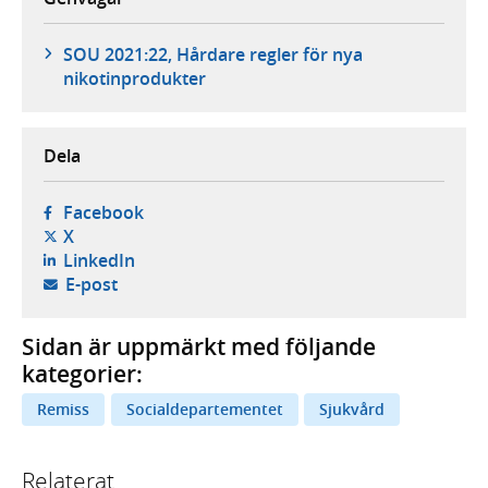
SOU 2021:22, Hårdare regler för nya
nikotinprodukter
Dela
- öppnas i ny flik, extern webbplats,
Facebook
- öppnas i ny flik, extern webbplats,
X
- öppnas i ny flik, extern webbplats,
LinkedIn
- öppnar din e-postklient,
E-post
Sidan är uppmärkt med följande
kategorier:
Remiss
Socialdepartementet
Sjukvård
Relaterat