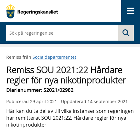
Me
När
Sö
du
börjar
skriva
så
Remiss från
Socialdepartementet
framträder
en
Remiss SOU 2021:22 Hårdare
lista
med
regler för nya nikotinprodukter
sökförslag
Diarienummer: S2021/02982
Publicerad
29 april 2021
Uppdaterad
14 september 2021
Här kan du ta del av till vilka instanser som regeringen
har remitterat SOU 2021:22, Hårdare regler för nya
nikotinprodukter