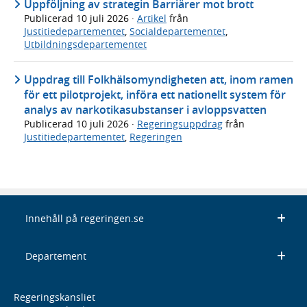
Uppföljning av strategin Barriärer mot brott
Publicerad
10 juli 2026
·
Artikel
från
Justitiedepartementet
,
Socialdepartementet
,
Utbildningsdepartementet
Uppdrag till Folkhälsomyndigheten att, inom ramen
för ett pilotprojekt, införa ett nationellt system för
analys av narkotikasubstanser i avloppsvatten
Publicerad
10 juli 2026
·
Regeringsuppdrag
från
Justitiedepartementet
,
Regeringen
Innehåll på regeringen.se
Departement
Regeringskansliet