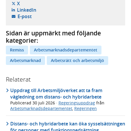
- öppnas i ny flik, extern webbplats,
X
- öppnas i ny flik, extern webbplats,
LinkedIn
- öppnar din e-postklient,
E-post
Sidan är uppmärkt med följande
kategorier:
Remiss
Arbetsmarknadsdepartementet
Arbetsmarknad
Arbetsrätt och arbetsmiljö
Relaterat
Uppdrag till Arbetsmiljöverket att ta fram
vägledning om distans- och hybridarbete
Publicerad
30 juli 2026
·
Regeringsuppdrag
från
Arbetsmarknadsdepartementet
,
Regeringen
Distans- och hybridarbete kan öka sysselsättningen
för personer med funktionsnedsättning