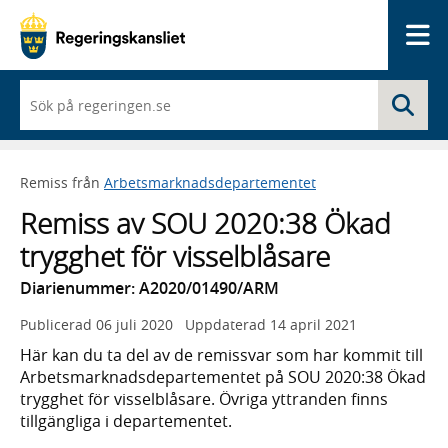
Me
När
Sö
du
börjar
skriva
så
Remiss från
Arbetsmarknadsdepartementet
framträder
en
Remiss av SOU 2020:38 Ökad
lista
med
trygghet för visselblåsare
sökförslag
Diarienummer: A2020/01490/ARM
Publicerad
06 juli 2020
Uppdaterad
14 april 2021
Här kan du ta del av de remissvar som har kommit till
Arbetsmarknadsdepartementet på SOU 2020:38 Ökad
trygghet för visselblåsare. Övriga yttranden finns
tillgängliga i departementet.