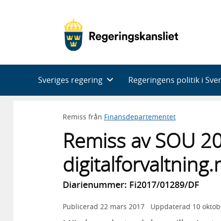
Huvudnavigering
Sveriges regering
Regeringens politik i Sve
Remiss från
Finansdepartementet
Remiss av SOU 2
digitalforvaltning.
Diarienummer: Fi2017/01289/DF
Publicerad
22 mars 2017
Uppdaterad
10 oktob