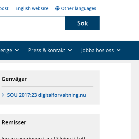
post
English website
Other languages
Sök
verige
Press & kontakt
Jobba hos oss
Genvägar
SOU 2017:23 digitalforvaltning.nu
Remisser
Innan regeringen tar ställning till ett