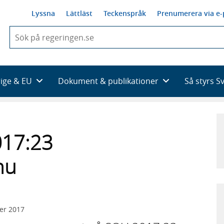
Lyssna
Lättläst
Teckenspråk
Prenumerera via e-
När
du
börjar
skriva
så
rige & EU
Dokument & publikationer
Så styrs S
framträder
en
lista
med
sökförslag
017:23
nu
er 2017