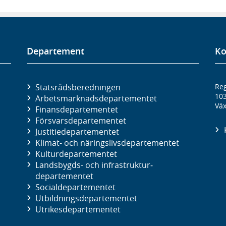
Departement
Ko
Statsrådsberedningen
Reg
10
Arbetsmarknads­departementet
Väx
Finans­departementet
Försvars­departementet
Justitie­departementet
Klimat- och näringslivs­departementet
Kultur­departementet
Landsbygds- och infrastruktur­
departementet
Social­departementet
Utbildnings­departementet
Utrikes­departementet