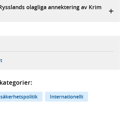
Rysslands olagliga annektering av Krim
ebbplats,
ern webbplats,
 ny flik, extern webbplats,
- öppnar din e-postklient,
t
kategorier:
 säkerhetspolitik
Internationellt