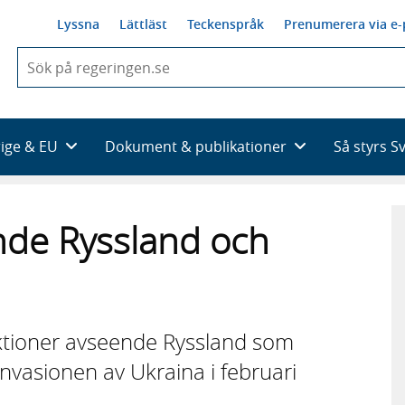
Lyssna
Lättläst
Teckenspråk
Prenumerera via e-
När
du
börjar
skriva
så
rige & EU
Dokument & publikationer
Så styrs S
framträder
en
lista
med
nde Ryssland och
sökförslag
ktioner avseende Ryssland som
invasionen av Ukraina i februari