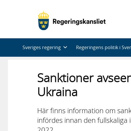
Huvudnavigering
Sveriges regering
Regeringens politik i Sve
Sanktioner avsee
Ukraina
Här finns information om san
infördes innan den fullskaliga 
2022.