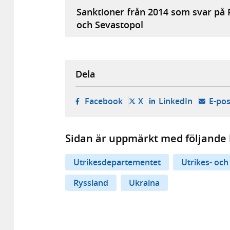
Sanktioner från 2014 som svar på 
och Sevastopol
Dela
- öppnas i ny flik, extern w
- öppnas i ny flik, ext
- öppnas i
Facebook
X
LinkedIn
E-pos
Sidan är uppmärkt med följande 
Utrikesdepartementet
Utrikes- och
Ryssland
Ukraina