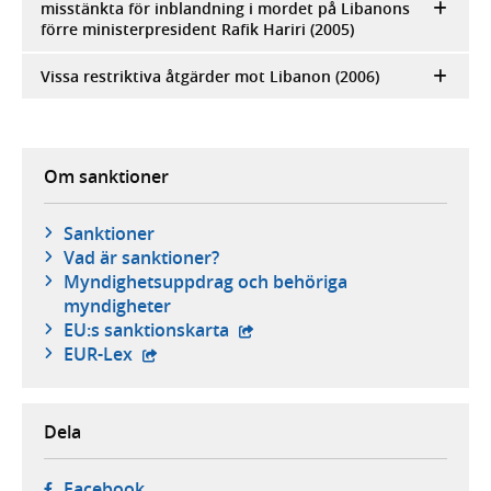
misstänkta för inblandning i mordet på Libanons
förre ministerpresident Rafik Hariri (2005)
Vissa restriktiva åtgärder mot Libanon (2006)
Om sanktioner
Sanktioner
Vad är sanktioner?
Myndighetsuppdrag och behöriga
myndigheter
- extern webbplats,
EU:s sanktionskarta
- extern webbplats,
EUR-Lex
Dela
- öppnas i ny flik, extern webbplats,
Facebook