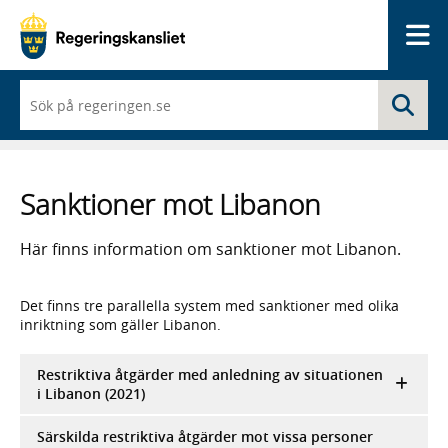
Me
När
Sö
du
börjar
skriva
så
framträder
Sanktioner mot Libanon
en
lista
med
Här finns information om sanktioner mot Libanon.
sökförslag
Det finns tre parallella system med sanktioner med olika
inriktning som gäller Libanon.
Restriktiva åtgärder med anledning av situationen
i Libanon (2021)
Särskilda restriktiva åtgärder mot vissa personer