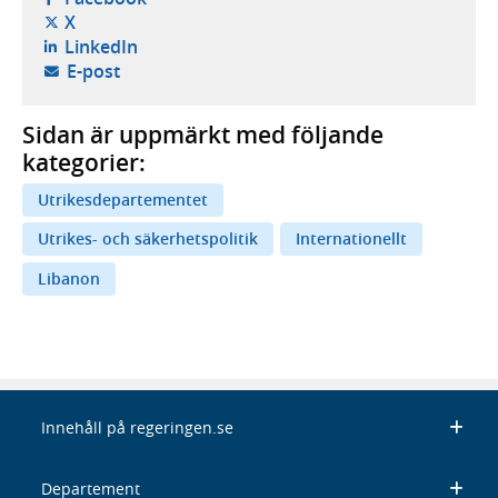
- öppnas i ny flik, extern webbplats,
X
- öppnas i ny flik, extern webbplats,
LinkedIn
- öppnar din e-postklient,
E-post
Sidan är uppmärkt med följande
kategorier:
Utrikesdepartementet
Utrikes- och säkerhetspolitik
Internationellt
Libanon
Innehåll på regeringen.se
Departement