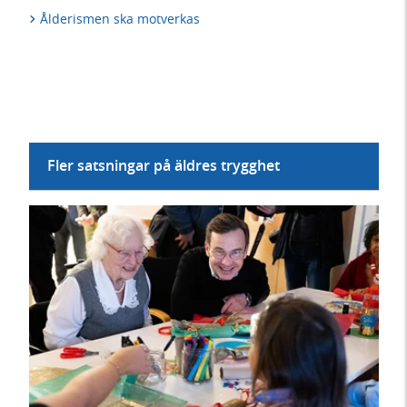
Ålderismen ska motverkas
Fler satsningar på äldres trygghet