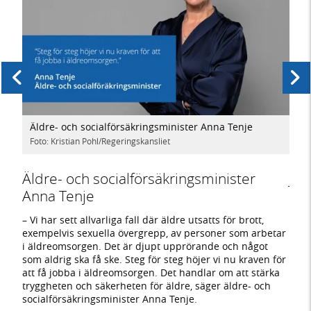
Äldre- och socialförsäkringsminister Anna Tenje
Ju
Foto: Kristian Pohl/Regeringskansliet
Fot
Föregående
Nästa
Äldre- och socialförsäkringsminister
Jus
Anna Tenje
l
– Re
tt
komm
– Vi har sett allvarliga fall där äldre utsatts för brott,
 når
eller
exempelvis sexuella övergrepp, av personer som arbetar
dre
både
i äldreomsorgen. Det är djupt upprörande och något
drab
som aldrig ska få ske. Steg för steg höjer vi nu kraven för
att få jobba i äldreomsorgen. Det handlar om att stärka
tryggheten och säkerheten för äldre, säger äldre- och
socialförsäkringsminister Anna Tenje.