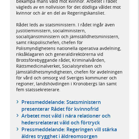
bekämpa mäns våld mot kvinnor. Arbetet i rådet
vägleds av en nollvision för det dödliga våldet mot
kvinnor och är en del av Regeringskansliet.
Rådet leds av statsministern. I rådet ingår även
justitieministern, socialministern,
socialtjänstministern och jämställdhetsministern,
samt rikspolischefen, chefen för
Polismyndighetens nationella operativa avdelning,
riksåklagaren och generaldirektörerna vid
Brottsförebyggande rådet, Kriminalvården,
Rättsmedicinalverket, Socialstyrelsen och
Jämställdhetsmyndigheten, chefen för avdelningen
för vård och omsorg vid Sveriges kommuner och
regioner, landshövdingen i Kronobergs län samt
fem statssekreterare.
Pressmeddelande: Statsministern
presenterar Rådet för kvinnofrid
Arbetet mot våld i nära relationer och
hedersrelaterat våld och förtryck
Pressmeddelande: Regeringen vill stärka
äldres trygghet i äldreomsorgen