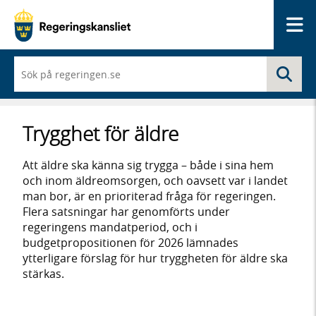
Me
När
Sö
du
börjar
skriva
så
Trygghet för äldre
framträder
en
lista
Att äldre ska känna sig trygga – både i sina hem
med
och inom äldreomsorgen, och oavsett var i landet
sökförslag
man bor, är en prioriterad fråga för regeringen.
Flera satsningar har genomförts under
regeringens mandatperiod, och i
budgetpropositionen för 2026 lämnades
ytterligare förslag för hur tryggheten för äldre ska
stärkas.