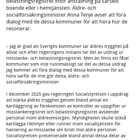
belastningsregistret inför anställning på särskilt
boende eller i hemtjänsten. Äldre- och
socialförsäkringsminister Anna Tenje avser att föra
dialog med de dessa kommuner för att höra hur de
resonerar.
– Jag är glad att Sveriges kommuner tar äldres trygghet på
allvar och efter regeringens initiativ tar del av utdrag ur
misstanke- och belastningsregistret. Men än finns ett fåtal
kommuner som inte rutinmässigt tar del av dessa utdrag.
Jag kommer att föra dialog med dessa kommuner för att
höra varför de inte gör detta, äldre- och
socialförsäkringsminister.
I december 2025 gav regeringen Socialstyrelsen i uppdrag
att stärka äldres trygghet genom bland annat en
kartläggning av förekomsten av kontroller av uppgifter ur
misstankeregistret och belastningsregistret avseende
personal inom äldreomsorgen. Myndigheten skulle också
kartlägga riktlinjer eller rutiner inom socialtjänsten för
hantering av misstanke om brott mot äldre personer.
Socialstyrelsen presenterade bland annat dessa delar av