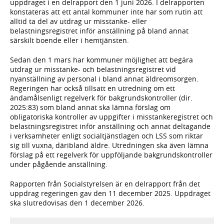
uppdraget i en delrapport den 1 juni 2026. I delrapporten
konstateras att ett antal kommuner inte har som rutin att
alltid ta del av utdrag ur misstanke- eller
belastningsregistret inför anställning på bland annat
särskilt boende eller i hemtjänsten.
Sedan den 1 mars har kommuner möjlighet att begära
utdrag ur misstanke- och belastningsregistret vid
nyanställning av personal i bland annat äldreomsorgen.
Regeringen har också tillsatt en utredning om ett
ändamålsenligt regelverk för bakgrundskontroller (dir.
2025:83) som bland annat ska lämna förslag om
obligatoriska kontroller av uppgifter i misstankeregistret och
belastningsregistret inför anställning och annat deltagande
i verksamheter enligt socialtjänstlagen och LSS som riktar
sig till vuxna, däribland äldre. Utredningen ska även lämna
förslag på ett regelverk för uppföljande bakgrundskontroller
under pågående anställning.
Rapporten från Socialstyrelsen är en delrapport från det
uppdrag regeringen gav den 11 december 2025. Uppdraget
ska slutredovisas den 1 december 2026.