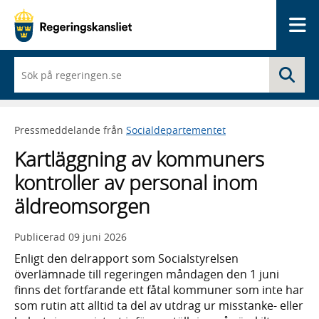
Me
När
Sö
du
börjar
skriva
så
Pressmeddelande från
Socialdepartementet
framträder
en
Kartläggning av kommuners
lista
med
kontroller av personal inom
sökförslag
äldreomsorgen
Publicerad
09 juni 2026
Enligt den delrapport som Socialstyrelsen
överlämnade till regeringen måndagen den 1 juni
finns det fortfarande ett fåtal kommuner som inte har
som rutin att alltid ta del av utdrag ur misstanke- eller