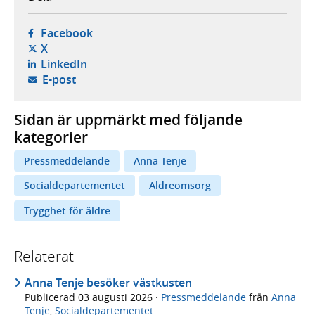
- öppnas i ny flik, extern webbplats,
Facebook
- öppnas i ny flik, extern webbplats,
X
- öppnas i ny flik, extern webbplats,
LinkedIn
- öppnar din e-postklient,
E-post
Sidan är uppmärkt med följande
kategorier
Pressmeddelande
Anna Tenje
Socialdepartementet
Äldreomsorg
Trygghet för äldre
Relaterat
Anna Tenje besöker västkusten
Publicerad
03 augusti 2026
·
Pressmeddelande
från
Anna
Tenje
,
Socialdepartementet