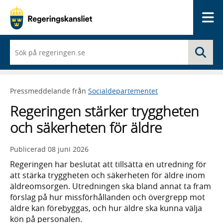
Me
När
Sö
du
börjar
skriva
så
Pressmeddelande från
Socialdepartementet
framträder
en
Regeringen stärker tryggheten
lista
med
och säkerheten för äldre
sökförslag
Publicerad
08 juni 2026
Regeringen har beslutat att tillsätta en utredning för
att stärka tryggheten och säkerheten för äldre inom
äldreomsorgen. Utredningen ska bland annat ta fram
förslag på hur missförhållanden och övergrepp mot
äldre kan förebyggas, och hur äldre ska kunna välja
kön på personalen.