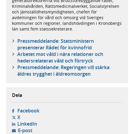
generaldirektörerna vid Brottsförebyggande rådet,
Kriminalvården, Rättsmedicinalverket, Socialstyrelsen
och Jämställdhetsmyndigheten, chefen för
avdelningen för vård och omsorg vid Sveriges
kommuner och regioner, landshövdingen i Kronobergs
län samt fem statssekreterare.
Pressmeddelande: Statsministern
presenterar Rådet för kvinnofrid
Arbetet mot våld i nära relationer och
hedersrelaterat våld och förtryck
Pressmeddelande: Regeringen vill stärka
äldres trygghet i äldreomsorgen
Dela
- öppnas i ny flik, extern webbplats,
Facebook
- öppnas i ny flik, extern webbplats,
X
- öppnas i ny flik, extern webbplats,
LinkedIn
- öppnar din e-postklient,
E-post