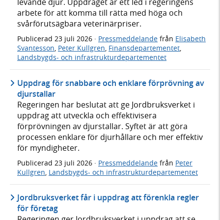
levande djur. Uppdraget är ett led i regeringens
arbete för att komma till rätta med höga och
svårförutsägbara veterinärpriser.
Publicerad
23 juli 2026
·
Pressmeddelande
från
Elisabeth
Svantesson
,
Peter Kullgren
,
Finansdepartementet
,
Landsbygds- och infrastrukturdepartementet
Uppdrag för snabbare och enklare förprövning av
djurstallar
Regeringen har beslutat att ge Jordbruksverket i
uppdrag att utveckla och effektivisera
förprövningen av djurstallar. Syftet är att göra
processen enklare för djurhållare och mer effektiv
för myndigheter.
Publicerad
23 juli 2026
·
Pressmeddelande
från
Peter
Kullgren
,
Landsbygds- och infrastrukturdepartementet
Jordbruksverket får i uppdrag att förenkla regler
för företag
Regeringen ger Jordbruksverket i uppdrag att se