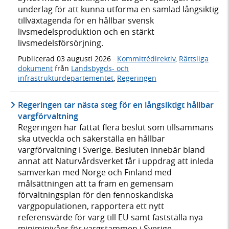
underlag för att kunna utforma en samlad långsiktig
tillväxtagenda för en hållbar svensk
livsmedelsproduktion och en stärkt
livsmedelsförsörjning.
Publicerad
03 augusti 2026
·
Kommittédirektiv
,
Rättsliga
dokument
från
Landsbygds- och
infrastrukturdepartementet
,
Regeringen
Regeringen tar nästa steg för en långsiktigt hållbar
vargförvaltning
Regeringen har fattat flera beslut som tillsammans
ska utveckla och säkerställa en hållbar
vargförvaltning i Sverige. Besluten innebär bland
annat att Naturvårdsverket får i uppdrag att inleda
samverkan med Norge och Finland med
målsättningen att ta fram en gemensam
förvaltningsplan för den fennoskandiska
vargpopulationen, rapportera ett nytt
referensvärde för varg till EU samt fastställa nya
miniminivåer för vargstammen i Sverige.