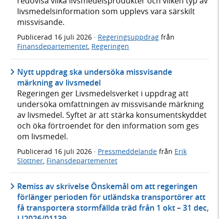
redovisa vilka livsmedelsprodukter och vilken typ av
livsmedelsinformation som upplevs vara särskilt
missvisande.
Publicerad
16 juli 2026
·
Regeringsuppdrag
från
Finansdepartementet
,
Regeringen
Nytt uppdrag ska undersöka missvisande
märkning av livsmedel
Regeringen ger Livsmedelsverket i uppdrag att
undersöka omfattningen av missvisande märkning
av livsmedel. Syftet är att stärka konsumentskyddet
och öka förtroendet för den information som ges
om livsmedel.
Publicerad
16 juli 2026
·
Pressmeddelande
från
Erik
Slottner
,
Finansdepartementet
Remiss av skrivelse Önskemål om att regeringen
förlänger perioden för utländska transportörer att
få transportera stormfällda träd från 1 okt – 31 dec,
LI2026/01139