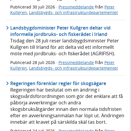
Publicerad
30 juli 2026
·
Pressmeddelande
från
Peter
Kullgren
,
Landsbygds- och infrastrukturdepartementet
Landsbygdsminister Peter Kullgren deltar vid
informella jordbruks- och fiskerådet i Irland
Tisdag den 28 juli reser landsbygdsminister Peter
Kullgren till Irland för att delta vid ett informellt
möte med jordbruks- och fiskerådet (AGRIFISH).
Publicerad
28 juli 2026
·
Pressmeddelande
från
Peter
Kullgren
,
Landsbygds- och infrastrukturdepartementet
Regeringen förenklar regler för skogsägare
Regeringen har beslutat om en ändring i
skogsvårdsförordningen som gör det enklare att få
påbörja avverkningar och andra
skogsbruksåtgärder innan den normala tidsfristen
efter en avverkningsanmälan har löpt ut. Ändringen
innebär att kravet på särskilda skäl tas bort.
Publicerad
24 juli 2026
·
Pressmeddelande
från
Peter