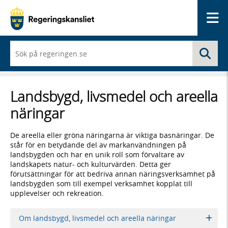
Me
När
Sö
du
börjar
skriva
så
Landsbygd, livsmedel och areella
framträder
en
näringar
lista
med
sökförslag
De areella eller gröna näringarna är viktiga basnäringar. De
står för en betydande del av markanvändningen på
landsbygden och har en unik roll som förvaltare av
landskapets natur- och kulturvärden. Detta ger
förutsättningar för att bedriva annan näringsverksamhet på
landsbygden som till exempel verksamhet kopplat till
upplevelser och rekreation.
Om landsbygd, livsmedel och areella näringar