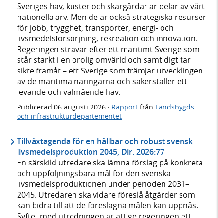
Sveriges hav, kuster och skärgårdar är delar av vårt
nationella arv. Men de är också strategiska resurser
för jobb, trygghet, transporter, energi- och
livsmedelsförsörjning, rekreation och innovation.
Regeringen strävar efter ett maritimt Sverige som
står starkt i en orolig omvärld och samtidigt tar
sikte framåt – ett Sverige som främjar utvecklingen
av de maritima näringarna och säkerställer ett
levande och välmående hav.
Publicerad
06 augusti 2026
·
Rapport
från
Landsbygds-
och infrastrukturdepartementet
Tillväxtagenda för en hållbar och robust svensk
livsmedelsproduktion 2045, Dir. 2026:77
En särskild utredare ska lämna förslag på konkreta
och uppföljningsbara mål för den svenska
livsmedelsproduktionen under perioden 2031–
2045. Utredaren ska vidare föreslå åtgärder som
kan bidra till att de föreslagna målen kan uppnås.
Syftet med utredningen är att ge regeringen ett