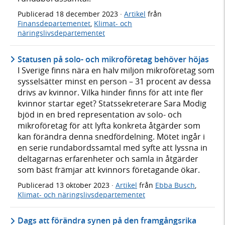
Publicerad
18 december 2023
·
Artikel
från
Finansdepartementet
,
Klimat- och
näringslivsdepartementet
Statusen på solo- och mikroföretag behöver höjas
I Sverige finns nära en halv miljon mikroföretag som
sysselsätter minst en person – 31 procent av dessa
drivs av kvinnor. Vilka hinder finns för att inte fler
kvinnor startar eget? Statssekreterare Sara Modig
bjöd in en bred representation av solo- och
mikroföretag för att lyfta konkreta åtgärder som
kan förändra denna snedfördelning. Mötet ingår i
en serie rundabordssamtal med syfte att lyssna in
deltagarnas erfarenheter och samla in åtgärder
som bäst främjar att kvinnors företagande ökar.
Publicerad
13 oktober 2023
·
Artikel
från
Ebba Busch
,
Klimat- och näringslivsdepartementet
Dags att förändra synen på den framgångsrika