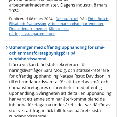
arbetsmarknadsminister, Dagens industri, 8 mars
2024.
Publicerad
08 mars 2024
·
Debattartikel
från
Ebba Busch
,
Elisabeth Svantesson
,
Arbetsmarknadsdepartementet
,
Finansdepartementet
,
Klimat- och
näringslivsdepartementet
Utmaningar med offentlig upphandling för små-
och enmansföretag synliggörs på
rundabordssamtal
I förra veckan bjöd statssekreterare för
näringslivsfrågor Sara Modig, och statssekreterare
för offentlig upphandling Natasa Ristic Davidson, in
till ett rundabordssamtal för att ta del av små- och
enmansföretagares erfarenheter med offentlig
upphandling. Svårigheten att delta i en upphandling
har varit ett ämne som har återkommit bland de
inbjudna företagarna under året – det var därför av
stor vikt att frågan fick fullt fokus på årets sista
rundabordssamtal.