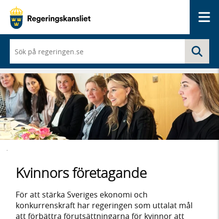
Me
När
Sö
du
börjar
skriva
så
framträder
en
lista
med
sökförslag
.
Kvinnors företagande
För att stärka Sveriges ekonomi och
konkurrenskraft har regeringen som uttalat mål
att förbättra förutsättningarna för kvinnor att