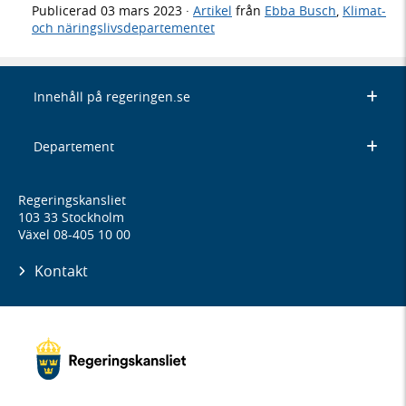
Publicerad
03 mars 2023
·
Artikel
från
Ebba Busch
,
Klimat-
och näringslivsdepartementet
Innehåll på regeringen.se
Departement
Regeringskansliet
103 33 Stockholm
Växel 08-405 10 00
Kontakt