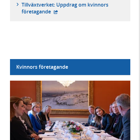
Tillväxtverket: Uppdrag om kvinnors
- extern webbplats,
företagande
Kvinnors företagande