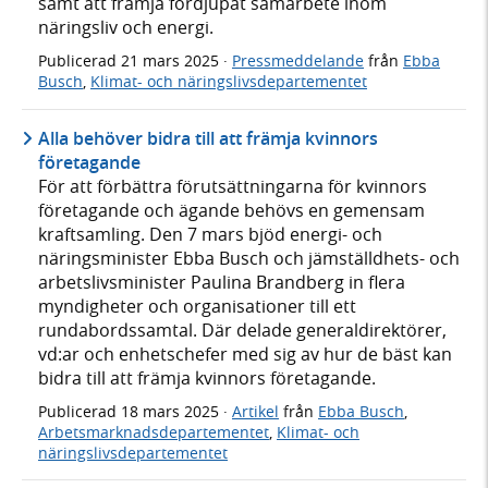
samt att främja fördjupat samarbete inom
näringsliv och energi.
Publicerad
21 mars 2025
·
Pressmeddelande
från
Ebba
Busch
,
Klimat- och näringslivsdepartementet
Alla behöver bidra till att främja kvinnors
företagande
För att förbättra förutsättningarna för kvinnors
företagande och ägande behövs en gemensam
kraftsamling. Den 7 mars bjöd energi- och
näringsminister Ebba Busch och jämställdhets- och
arbetslivsminister Paulina Brandberg in flera
myndigheter och organisationer till ett
rundabordssamtal. Där delade generaldirektörer,
vd:ar och enhetschefer med sig av hur de bäst kan
bidra till att främja kvinnors företagande.
Publicerad
18 mars 2025
·
Artikel
från
Ebba Busch
,
Arbetsmarknadsdepartementet
,
Klimat- och
näringslivsdepartementet