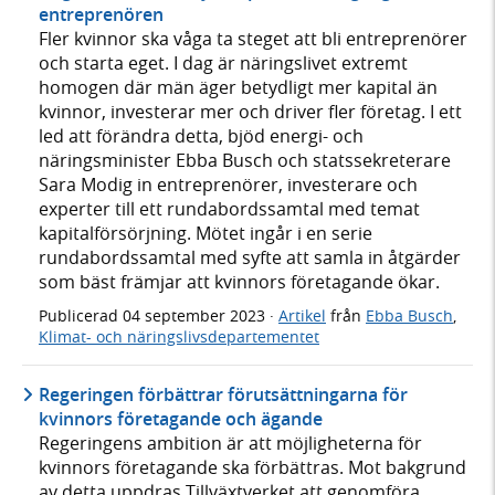
entreprenören
Fler kvinnor ska våga ta steget att bli entreprenörer
och starta eget. I dag är näringslivet extremt
homogen där män äger betydligt mer kapital än
kvinnor, investerar mer och driver fler företag. I ett
led att förändra detta, bjöd energi- och
näringsminister Ebba Busch och statssekreterare
Sara Modig in entreprenörer, investerare och
experter till ett rundabordssamtal med temat
kapitalförsörjning. Mötet ingår i en serie
rundabordssamtal med syfte att samla in åtgärder
som bäst främjar att kvinnors företagande ökar.
Publicerad
04 september 2023
·
Artikel
från
Ebba Busch
,
Klimat- och näringslivsdepartementet
Regeringen förbättrar förutsättningarna för
kvinnors företagande och ägande
Regeringens ambition är att möjligheterna för
kvinnors företagande ska förbättras. Mot bakgrund
av detta uppdras Tillväxtverket att genomföra