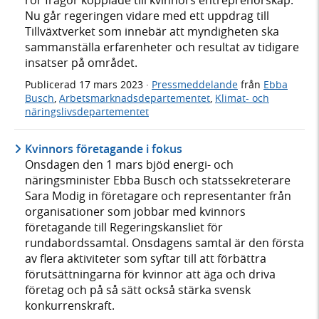
rör frågor kopplade till kvinnors entreprenörskap.
Nu går regeringen vidare med ett uppdrag till
Tillväxtverket som innebär att myndigheten ska
sammanställa erfarenheter och resultat av tidigare
insatser på området.
Publicerad
17 mars 2023
·
Pressmeddelande
från
Ebba
Busch
,
Arbetsmarknadsdepartementet
,
Klimat- och
näringslivsdepartementet
Kvinnors företagande i fokus
Onsdagen den 1 mars bjöd energi- och
näringsminister Ebba Busch och statssekreterare
Sara Modig in företagare och representanter från
organisationer som jobbar med kvinnors
företagande till Regeringskansliet för
rundabordssamtal. Onsdagens samtal är den första
av flera aktiviteter som syftar till att förbättra
förutsättningarna för kvinnor att äga och driva
företag och på så sätt också stärka svensk
konkurrenskraft.