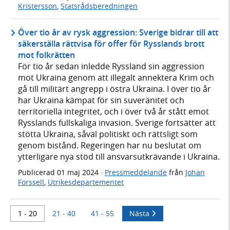
Kristersson
,
Statsrådsberedningen
Över tio år av rysk aggression: Sverige bidrar till att
säkerställa rättvisa för offer för Rysslands brott
mot folkrätten
För tio år sedan inledde Ryssland sin aggression
mot Ukraina genom att illegalt annektera Krim och
gå till militärt angrepp i östra Ukraina. I över tio år
har Ukraina kämpat för sin suveränitet och
territoriella integritet, och i över två år stått emot
Rysslands fullskaliga invasion. Sverige fortsätter att
stötta Ukraina, såväl politiskt och rättsligt som
genom bistånd. Regeringen har nu beslutat om
ytterligare nya stöd till ansvarsutkrävande i Ukraina.
Publicerad
01 maj 2024
·
Pressmeddelande
från
Johan
Forssell
,
Utrikesdepartementet
1 - 20
21 - 40
41 - 55
Nästa