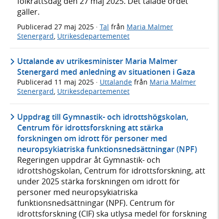
folkrättsdag den 27 maj 2025. Det talade ordet
gäller.
Publicerad
27 maj 2025
·
Tal
från
Maria Malmer
Stenergard
,
Utrikesdepartementet
Uttalande av utrikesminister Maria Malmer
Stenergard med anledning av situationen i Gaza
Publicerad
11 maj 2025
·
Uttalande
från
Maria Malmer
Stenergard
,
Utrikesdepartementet
Uppdrag till Gymnastik- och idrottshögskolan,
Centrum för idrottsforskning att stärka
forskningen om idrott för personer med
neuropsykiatriska funktionsnedsättningar (NPF)
Regeringen uppdrar åt Gymnastik- och
idrottshögskolan, Centrum för idrottsforskning, att
under 2025 stärka forskningen om idrott för
personer med neuropsykiatriska
funktionsnedsättningar (NPF). Centrum för
idrottsforskning (CIF) ska utlysa medel för forskning