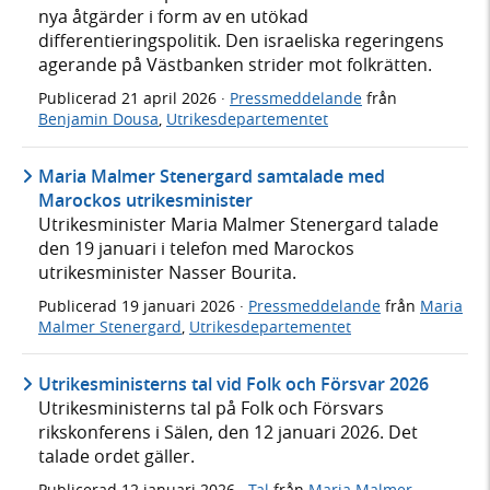
nya åtgärder i form av en utökad
differentieringspolitik. Den israeliska regeringens
agerande på Västbanken strider mot folkrätten.
Publicerad
21 april 2026
·
Pressmeddelande
från
Benjamin Dousa
,
Utrikesdepartementet
Maria Malmer Stenergard samtalade med
Marockos utrikesminister
Utrikesminister Maria Malmer Stenergard talade
den 19 januari i telefon med Marockos
utrikesminister Nasser Bourita.
Publicerad
19 januari 2026
·
Pressmeddelande
från
Maria
Malmer Stenergard
,
Utrikesdepartementet
Utrikesministerns tal vid Folk och Försvar 2026
Utrikesministerns tal på Folk och Försvars
rikskonferens i Sälen, den 12 januari 2026. Det
talade ordet gäller.
Publicerad
12 januari 2026
·
Tal
från
Maria Malmer