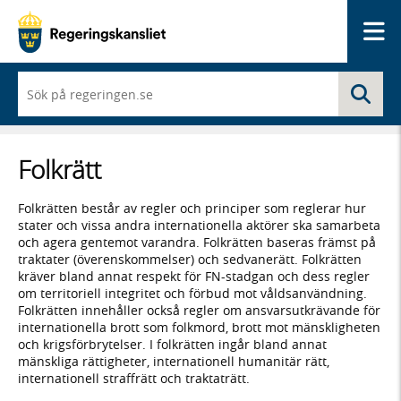
Me
När
Sö
du
börjar
skriva
så
Folkrätt
framträder
en
lista
Folkrätten består av regler och principer som reglerar hur
med
stater och vissa andra internationella aktörer ska samarbeta
sökförslag
och agera gentemot varandra. Folkrätten baseras främst på
traktater (överenskommelser) och sedvanerätt. Folkrätten
kräver bland annat respekt för FN-stadgan och dess regler
om territoriell integritet och förbud mot våldsanvändning.
Folkrätten innehåller också regler om ansvarsutkrävande för
internationella brott som folkmord, brott mot mänskligheten
och krigsförbrytelser. I folkrätten ingår bland annat
mänskliga rättigheter, internationell humanitär rätt,
internationell straffrätt och traktaträtt.