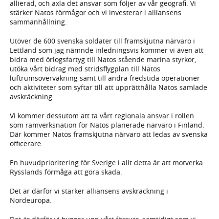
allierad, och axla det ansvar som följer av vår geografi. Vi
stärker Natos förmågor och vi investerar i alliansens
sammanhållning.
Utöver de 600 svenska soldater till framskjutna närvaro i
Lettland som jag nämnde inledningsvis kommer vi även att
bidra med örlogsfartyg till Natos stående marina styrkor,
utöka vårt bidrag med stridsflygplan till Natos
luftrumsövervakning samt till andra fredstida operationer
och aktiviteter som syftar till att upprätthålla Natos samlade
avskräckning.
Vi kommer dessutom att ta vårt regionala ansvar i rollen
som ramverksnation för Natos planerade närvaro i Finland.
Där kommer Natos framskjutna närvaro att ledas av svenska
officerare.
En huvudprioritering för Sverige i allt detta är att motverka
Rysslands förmåga att göra skada.
Det är därför vi stärker alliansens avskräckning i
Nordeuropa.