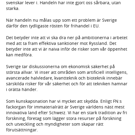
svenskar lever i. Handeln har inte gjort oss sårbara, utan
starka.
När handeln nu målas upp som ett problem är Sverige
därför den tydligaste rösten för frihandel i EU.
Det betyder inte att vi ska dra ner på ambitionerna i arbetet
med att ta fram effektiva sanktioner mot Ryssland. Det
betyder inte att vi är naiva inför de risker som vår öppenhet
kan medföra.
Sverige tar diskussionerna om ekonomisk säkerhet på
största allvar. Vi inser att områden som artificiell intelligens,
avancerade halvledare, kvantteknik och bioteknik innebär
särskilda risker för vår säkerhet och för att tekniken hamnar
i orätta händer.
Som kunskapsnation har vi mycket att skydda. Enligt FN:s
fackorgan för immaterialrätt är Sverige världens näst mest
innovativa land efter Schweiz. Vi har en stark tradition av fri
forskning, företag som lägger stora resurser på forskning
och utveckling och myndigheter som skapar rätt
förutsättningar.