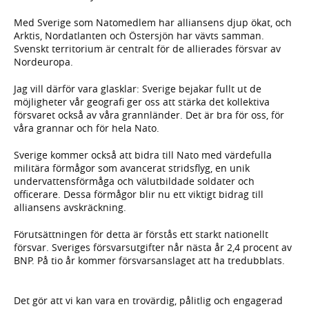
Med Sverige som Natomedlem har alliansens djup ökat, och
Arktis, Nordatlanten och Östersjön har vävts samman.
Svenskt territorium är centralt för de allierades försvar av
Nordeuropa.
Jag vill därför vara glasklar: Sverige bejakar fullt ut de
möjligheter vår geografi ger oss att stärka det kollektiva
försvaret också av våra grannländer. Det är bra för oss, för
våra grannar och för hela Nato.
Sverige kommer också att bidra till Nato med värdefulla
militära förmågor som avancerat stridsflyg, en unik
undervattensförmåga och välutbildade soldater och
officerare. Dessa förmågor blir nu ett viktigt bidrag till
alliansens avskräckning.
Förutsättningen för detta är förstås ett starkt nationellt
försvar. Sveriges försvarsutgifter når nästa år 2,4 procent av
BNP. På tio år kommer försvarsanslaget att ha tredubblats.
Det gör att vi kan vara en trovärdig, pålitlig och engagerad