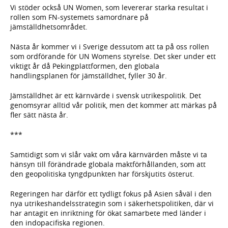
Vi stöder också UN Women, som levererar starka resultat i
rollen som FN-systemets samordnare på
jämställdhetsområdet.
Nästa år kommer vi i Sverige dessutom att ta på oss rollen
som ordförande för UN Womens styrelse. Det sker under ett
viktigt år då Pekingplattformen, den globala
handlingsplanen för jämställdhet, fyller 30 år.
Jämställdhet är ett kärnvärde i svensk utrikespolitik. Det
genomsyrar alltid vår politik, men det kommer att märkas på
fler sätt nästa år.
***
Samtidigt som vi slår vakt om våra kärnvärden måste vi ta
hänsyn till förändrade globala maktförhållanden, som att
den geopolitiska tyngdpunkten har förskjutits österut.
Regeringen har därför ett tydligt fokus på Asien såväl i den
nya utrikeshandelsstrategin som i säkerhetspolitiken, där vi
har antagit en inriktning för ökat samarbete med länder i
den indopacifiska regionen.