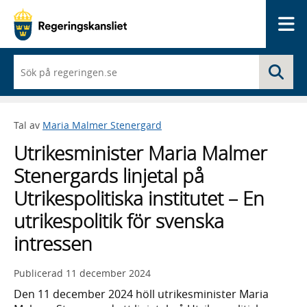
Me
När
Sö
du
börjar
skriva
så
Tal av
Maria Malmer Stenergard
framträder
en
Utrikesminister Maria Malmer
lista
med
Stenergards linjetal på
sökförslag
Utrikespolitiska institutet – En
utrikespolitik för svenska
intressen
Publicerad
11 december 2024
Den 11 december 2024 höll utrikesminister Maria