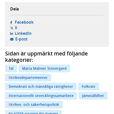
Dela
- öppnas i ny flik, extern webbplats,
Facebook
- öppnas i ny flik, extern webbplats,
X
- öppnas i ny flik, extern webbplats,
LinkedIn
- öppnar din e-postklient,
E-post
Sidan är uppmärkt med följande
kategorier:
Tal
Maria Malmer Stenergard
Utrikesdepartementet
Demokrati och mänskliga rättigheter
Folkrätt
Internationellt utvecklingssamarbete
Jämställdhet
Utrikes- och säkerhetspolitik
En STEM-strategi för Sverige