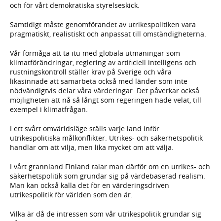
och för vårt demokratiska styrelseskick.
Samtidigt måste genomförandet av utrikespolitiken vara
pragmatiskt, realistiskt och anpassat till omständigheterna.
Vår förmåga att ta itu med globala utmaningar som
klimatförändringar, reglering av artificiell intelligens och
rustningskontroll ställer krav på Sverige och våra
likasinnade att samarbeta också med länder som inte
nödvändigtvis delar våra värderingar. Det påverkar också
möjligheten att nå så långt som regeringen hade velat, till
exempel i klimatfrågan.
I ett svårt omvärldsläge ställs varje land inför
utrikespolitiska målkonflikter. Utrikes- och säkerhetspolitik
handlar om att vilja, men lika mycket om att välja.
I vårt grannland Finland talar man därför om en utrikes- och
säkerhetspolitik som grundar sig på värdebaserad realism.
Man kan också kalla det för en värderingsdriven
utrikespolitik för världen som den är.
Vilka är då de intressen som vår utrikespolitik grundar sig