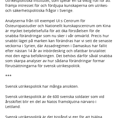
Utrikespolitiska institutet, som spelar en så viktig roll för att
främja intresset för och fördjupa kunskaperna om utrikes-
och säkerhetspolitiska frågor i Sverige.
Analyserna från till exempel UI:s Centrum för
Östeuropastudier och Nationellt kunskapscentrum om Kina
är mycket betydelsefulla för att öka förståelsen för de
snabba förändringar som nu sker i vår omvärld. Precis hur
snabbt läget på marken kan förändras har vi sett de senaste
veckorna i Syrien, där Assadregimen i Damaskus har fallit
efter nästan 14 år av inbördeskrig och ofattbar brutalitet
mot den egna befolkningen. Det behövs därför såväl snabba
som skarpa analyser av hur sådana förändringar formar
förutsättningarna för svensk utrikespolitik.
***
Svensk utrikespolitik har många ansikten.
Svensk utrikespolitik är de 600 svenska soldater som vid
årsskiftet blir en del av Natos framskjutna närvaro i
Lettland.
Svensk utrikespolitik är det bistånd vi ger för att hjälpa