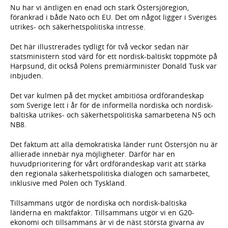
Nu har vi äntligen en enad och stark Östersjöregion,
förankrad i både Nato och EU. Det om något ligger i Sveriges
utrikes- och säkerhetspolitiska intresse.
Det här illustrerades tydligt för två veckor sedan när
statsministern stod värd för ett nordisk-baltiskt toppmöte på
Harpsund, dit också Polens premiärminister Donald Tusk var
inbjuden.
Det var kulmen på det mycket ambitiösa ordförandeskap
som Sverige lett i år för de informella nordiska och nordisk-
baltiska utrikes- och säkerhetspolitiska samarbetena N5 och
NB8.
Det faktum att alla demokratiska länder runt Östersjön nu är
allierade innebär nya möjligheter. Därför har en
huvudprioritering för vårt ordförandeskap varit att stärka
den regionala säkerhetspolitiska dialogen och samarbetet,
inklusive med Polen och Tyskland.
Tillsammans utgör de nordiska och nordisk-baltiska
länderna en maktfaktor. Tillsammans utgör vi en G20-
ekonomi och tillsammans är vi de näst största givarna av