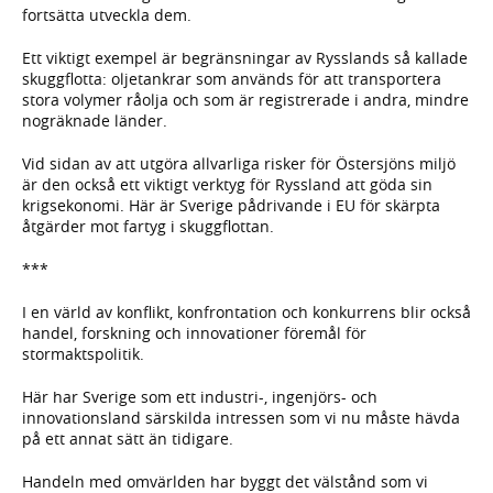
fortsätta utveckla dem.
Ett viktigt exempel är begränsningar av Rysslands så kallade
skuggflotta: oljetankrar som används för att transportera
stora volymer råolja och som är registrerade i andra, mindre
nogräknade länder.
Vid sidan av att utgöra allvarliga risker för Östersjöns miljö
är den också ett viktigt verktyg för Ryssland att göda sin
krigsekonomi. Här är Sverige pådrivande i EU för skärpta
åtgärder mot fartyg i skuggflottan.
***
I en värld av konflikt, konfrontation och konkurrens blir också
handel, forskning och innovationer föremål för
stormaktspolitik.
Här har Sverige som ett industri-, ingenjörs- och
innovationsland särskilda intressen som vi nu måste hävda
på ett annat sätt än tidigare.
Handeln med omvärlden har byggt det välstånd som vi