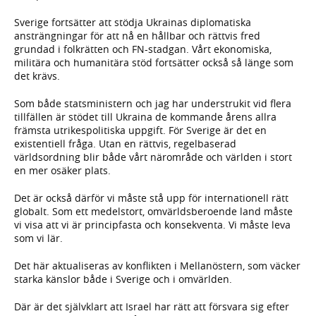
Sverige fortsätter att stödja Ukrainas diplomatiska
ansträngningar för att nå en hållbar och rättvis fred
grundad i folkrätten och FN-stadgan. Vårt ekonomiska,
militära och humanitära stöd fortsätter också så länge som
det krävs.
Som både statsministern och jag har understrukit vid flera
tillfällen är stödet till Ukraina de kommande årens allra
främsta utrikespolitiska uppgift. För Sverige är det en
existentiell fråga. Utan en rättvis, regelbaserad
världsordning blir både vårt närområde och världen i stort
en mer osäker plats.
Det är också därför vi måste stå upp för internationell rätt
globalt. Som ett medelstort, omvärldsberoende land måste
vi visa att vi är principfasta och konsekventa. Vi måste leva
som vi lär.
Det här aktualiseras av konflikten i Mellanöstern, som väcker
starka känslor både i Sverige och i omvärlden.
Där är det självklart att Israel har rätt att försvara sig efter