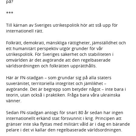
på?
***
Till kärnan av Sveriges utrikespolitik hör att stå upp för
internationell rätt.
Folkrätt, demokrati, mänskliga rättigheter, jämställdhet och
ett humanitärt perspektiv utgör grunder för vår
utrikespolitik. För Sveriges säkerhet och stabiliteten i
omvärlden är det avgörande att den regelbaserade
världsordningen och folkrätten upprätthålls.
Här är FN-stadgan – som grundar sig på alla staters
suveränitet, territoriella integritet och jämlikhet –
avgörande. Det är begrepp som betyder något – inte bara i
teorin, utan också i praktiken. Fråga bara våra ukrainska
vänner.
Sedan FN-stadgan antogs för snart 80 år sedan har ingen
internationellt erkänd stat försvunnit i krig. Principen att
gränser inte ska flyttas med militärt våld är i dag en bärande
pelare i det vi kallar den regelbaserade världsordningen.