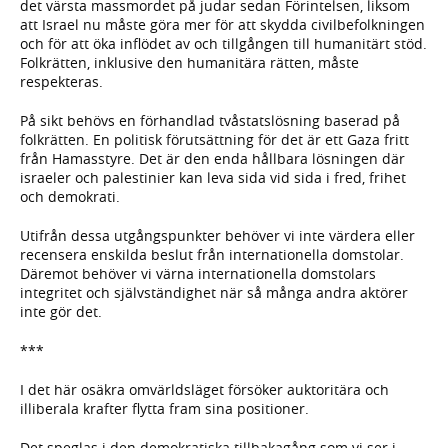
det värsta massmordet på judar sedan Förintelsen, liksom
att Israel nu måste göra mer för att skydda civilbefolkningen
och för att öka inflödet av och tillgången till humanitärt stöd.
Folkrätten, inklusive den humanitära rätten, måste
respekteras.
På sikt behövs en förhandlad tvåstatslösning baserad på
folkrätten. En politisk förutsättning för det är ett Gaza fritt
från Hamasstyre. Det är den enda hållbara lösningen där
israeler och palestinier kan leva sida vid sida i fred, frihet
och demokrati.
Utifrån dessa utgångspunkter behöver vi inte värdera eller
recensera enskilda beslut från internationella domstolar.
Däremot behöver vi värna internationella domstolars
integritet och självständighet när så många andra aktörer
inte gör det.
***
I det här osäkra omvärldsläget försöker auktoritära och
illiberala krafter flytta fram sina positioner.
Det speglas i den demokratiska tillbakagång som vi ser i