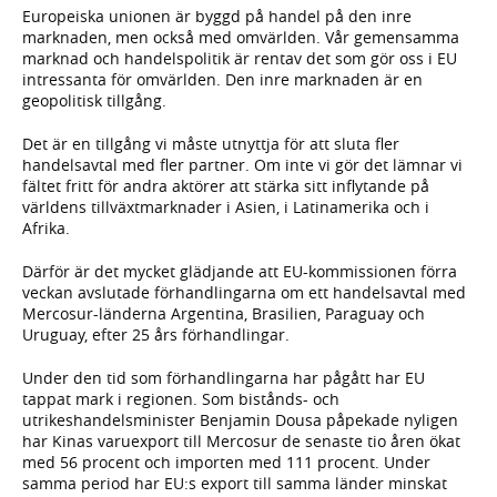
Europeiska unionen är byggd på handel på den inre
marknaden, men också med omvärlden. Vår gemensamma
marknad och handelspolitik är rentav det som gör oss i EU
intressanta för omvärlden. Den inre marknaden är en
geopolitisk tillgång.
Det är en tillgång vi måste utnyttja för att sluta fler
handelsavtal med fler partner. Om inte vi gör det lämnar vi
fältet fritt för andra aktörer att stärka sitt inflytande på
världens tillväxtmarknader i Asien, i Latinamerika och i
Afrika.
Därför är det mycket glädjande att EU-kommissionen förra
veckan avslutade förhandlingarna om ett handelsavtal med
Mercosur-länderna Argentina, Brasilien, Paraguay och
Uruguay, efter 25 års förhandlingar.
Under den tid som förhandlingarna har pågått har EU
tappat mark i regionen. Som bistånds- och
utrikeshandelsminister Benjamin Dousa påpekade nyligen
har Kinas varuexport till Mercosur de senaste tio åren ökat
med 56 procent och importen med 111 procent. Under
samma period har EU:s export till samma länder minskat