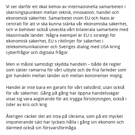
Vi ser därför ett ökat behov av internationella samarbeten i
skärningspunkten mellan teknik, innovation, handel och
ekonomisk säkerhet. Samarbetet inom EU och Nato är
centralt för att vi ska kunna stärka vår ekonomiska säkerhet,
och vi behöver också utveckla vårt bilaterala samarbete med
likasinnade länder. Några exempel är EU:s strategi för
ekonomisk säkerhet, EU:s riktlinjer för säkerhet i
telekommunikationer och Sveriges dialog med USA kring
cyberfrågor och digitala frågor.
Men vi måste samtidigt skydda handeln – både de regler
som sätter ramarna för vårt utbyte och de fria farleder som
gör handeln mellan länder och mellan kontinenter möjlig.
Handel är inte bara en garant för vårt välstånd, utan också
för vår säkerhet. Gång på gång har öppna handelsvägar
visat sig vara avgörande för att trygga försörjningen, också i
tider av kris och krig.
Återigen räcker det att titta på Ukraina, som på ett mycket
imponerande sätt har lyckats hålla i gång sin ekonomi och
därmed också sin försvarsförmåga.