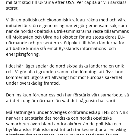
militärt stöd till Ukraina efter USA. Per capita är vi i särklass
störst.
Vi är en politisk och ekonomisk kraft att räkna med och våra
initiativ får större genomslag när vi gör gemensam sak, som
när de nordisk-baltiska utrikesministrarna reste tillsammans
till Moldavien och Ukraina i oktober för att stötta deras EU-
närmande och presentera stödpaket till båda länderna för
att bättre kunna stå emot Rysslands informations- och
energikrigföring.
I det här läget spelar de nordisk-baltiska länderna en unik
roll. Vi gör alla i grunden samma bedömning: att Ryssland
kommer att utgöra ett allvarligt hot mot Europas säkerhet
under överskådlig framtid.
Den insikten förenar oss och har förstärkt vårt samarbete, så
att det i dag är närmare än vad det någonsin har varit.
Målsättningen under Sveriges ordförandeskap i N5 och NB8
har varit att stärka det nordiska och nordisk-baltiska
samarbetet även bland andra aktörer än de politiska och
byråkratiska. Politiska institut och tankesmedjor är en viktig