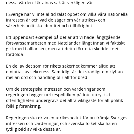
dessa värden. Ukrainas sak är verkligen vår.
I Sverige har vi inte alltid talat öppet om vilka våra nationella
intressen är och vad de säger om vår utrikes- och
säkerhetspolitiska identitet och tillhörighet.
Ett uppenbart exempel på det är att vi hade långtgående
försvarssamarbeten med Natoländer långt innan vi faktiskt
gick med i alliansen, men att detta förr ofta skedde i det
fördolda.
En del av det som rör rikets säkerhet kommer alltid att
omfattas av sekretess. Samtidigt är det skadligt om klyftan
mellan ord och handling blir alltför bred.
Om de strategiska intressen och värderingar som
regeringen bygger utrikespolitiken på inte uttrycks i
offentligheten undergrävs det allra viktigaste för all politik:
folklig förankring.
Regeringen ska driva en utrikespolitik för att främja Sveriges
intressen och värderingar, och svenska folket ska ha en
tydlig bild av vilka dessa är.