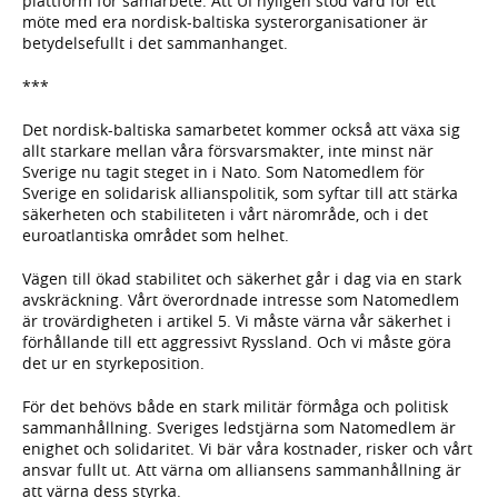
plattform för samarbete. Att UI nyligen stod värd för ett
möte med era nordisk-baltiska systerorganisationer är
betydelsefullt i det sammanhanget.
***
Det nordisk-baltiska samarbetet kommer också att växa sig
allt starkare mellan våra försvarsmakter, inte minst när
Sverige nu tagit steget in i Nato. Som Natomedlem för
Sverige en solidarisk allianspolitik, som syftar till att stärka
säkerheten och stabiliteten i vårt närområde, och i det
euroatlantiska området som helhet.
Vägen till ökad stabilitet och säkerhet går i dag via en stark
avskräckning. Vårt överordnade intresse som Natomedlem
är trovärdigheten i artikel 5. Vi måste värna vår säkerhet i
förhållande till ett aggressivt Ryssland. Och vi måste göra
det ur en styrkeposition.
För det behövs både en stark militär förmåga och politisk
sammanhållning. Sveriges ledstjärna som Natomedlem är
enighet och solidaritet. Vi bär våra kostnader, risker och vårt
ansvar fullt ut. Att värna om alliansens sammanhållning är
att värna dess styrka.