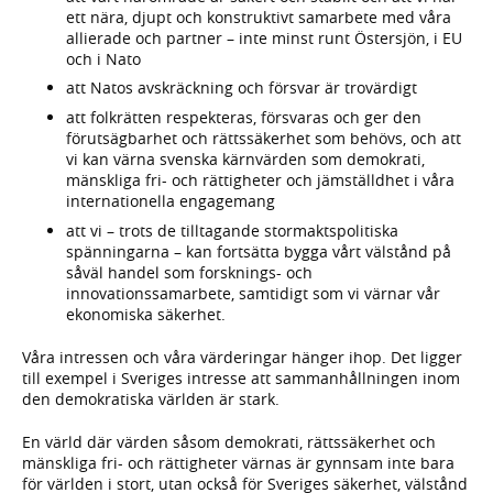
ett nära, djupt och konstruktivt samarbete med våra
allierade och partner – inte minst runt Östersjön, i EU
och i Nato
att Natos avskräckning och försvar är trovärdigt
att folkrätten respekteras, försvaras och ger den
förutsägbarhet och rättssäkerhet som behövs, och att
vi kan värna svenska kärnvärden som demokrati,
mänskliga fri- och rättigheter och jämställdhet i våra
internationella engagemang
att vi – trots de tilltagande stormaktspolitiska
spänningarna – kan fortsätta bygga vårt välstånd på
såväl handel som forsknings- och
innovationssamarbete, samtidigt som vi värnar vår
ekonomiska säkerhet.
Våra intressen och våra värderingar hänger ihop. Det ligger
till exempel i Sveriges intresse att sammanhållningen inom
den demokratiska världen är stark.
En värld där värden såsom demokrati, rättssäkerhet och
mänskliga fri- och rättigheter värnas är gynnsam inte bara
för världen i stort, utan också för Sveriges säkerhet, välstånd