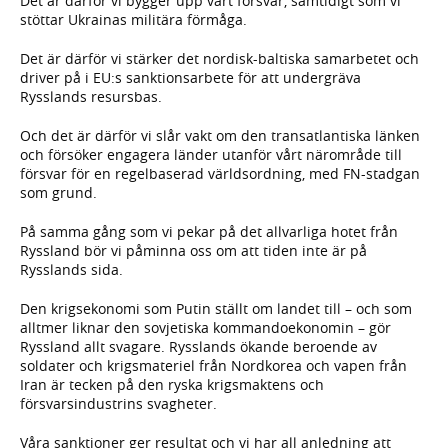
Det är därför vi bygger upp vårt försvar, samtidigt som vi
stöttar Ukrainas militära förmåga.
Det är därför vi stärker det nordisk-baltiska samarbetet och
driver på i EU:s sanktionsarbete för att undergräva
Rysslands resursbas.
Och det är därför vi slår vakt om den transatlantiska länken
och försöker engagera länder utanför vårt närområde till
försvar för en regelbaserad världsordning, med FN-stadgan
som grund.
På samma gång som vi pekar på det allvarliga hotet från
Ryssland bör vi påminna oss om att tiden inte är på
Rysslands sida.
Den krigsekonomi som Putin ställt om landet till – och som
alltmer liknar den sovjetiska kommandoekonomin – gör
Ryssland allt svagare. Rysslands ökande beroende av
soldater och krigsmateriel från Nordkorea och vapen från
Iran är tecken på den ryska krigsmaktens och
försvarsindustrins svagheter.
Våra sanktioner ger resultat och vi har all anledning att