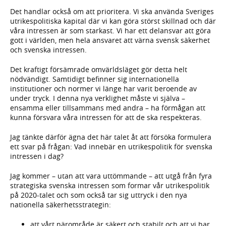
Det handlar också om att prioritera. Vi ska använda Sveriges
utrikespolitiska kapital där vi kan göra störst skillnad och där
våra intressen är som starkast. Vi har ett delansvar att göra
gott i världen, men hela ansvaret att värna svensk säkerhet
och svenska intressen.
Det kraftigt försämrade omvärldsläget gör detta helt
nödvändigt. Samtidigt befinner sig internationella
institutioner och normer vi länge har varit beroende av
under tryck. I denna nya verklighet måste vi själva –
ensamma eller tillsammans med andra – ha förmågan att
kunna försvara våra intressen för att de ska respekteras.
Jag tänkte därför ägna det här talet åt att försöka formulera
ett svar på frågan: Vad innebär en utrikespolitik för svenska
intressen i dag?
Jag kommer – utan att vara uttömmande – att utgå från fyra
strategiska svenska intressen som formar vår utrikespolitik
på 2020-talet och som också tar sig uttryck i den nya
nationella säkerhetsstrategin:
att vårt närområde är säkert och stabilt och att vi har