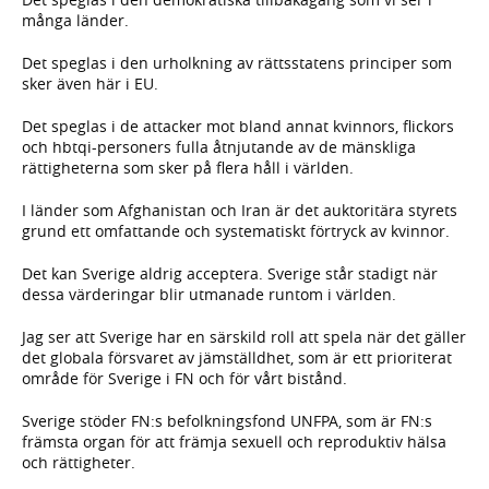
många länder.
Det speglas i den urholkning av rättsstatens principer som
sker även här i EU.
Det speglas i de attacker mot bland annat kvinnors, flickors
och hbtqi-personers fulla åtnjutande av de mänskliga
rättigheterna som sker på flera håll i världen.
I länder som Afghanistan och Iran är det auktoritära styrets
grund ett omfattande och systematiskt förtryck av kvinnor.
Det kan Sverige aldrig acceptera. Sverige står stadigt när
dessa värderingar blir utmanade runtom i världen.
Jag ser att Sverige har en särskild roll att spela när det gäller
det globala försvaret av jämställdhet, som är ett prioriterat
område för Sverige i FN och för vårt bistånd.
Sverige stöder FN:s befolkningsfond UNFPA, som är FN:s
främsta organ för att främja sexuell och reproduktiv hälsa
och rättigheter.