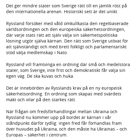
Det ger mindre stater som Sverige rätt till en jämlik röst på
den internationella arenan. Historiskt sett är det unikt.
Ryssland försöker med våld omkullkasta den regelbaserade
världsordningen och den europeiska säkerhetsordningen,
där varje stats rätt att själv välja sin säkerhetspolitiska
lösning utgör själva kärnan. Den rätt som Sverige utövat för
att självständigt och med brett folkligt och parlamentariskt
stöd välja medlemskap i Nato.
Ryssland vill framtvinga en ordning där små och medelstora
stater, som Sverige, inte fritt och demokratiskt får välja sin
egen väg. De ska kuvas och huka.
Det är innebörden av Rysslands krav på en ny europeisk
säkerhetsordning. En ordning som skapas med svärdets
makt och vilar på den starkes rätt.
När frågan om fredsförhandlingar mellan Ukraina och
Ryssland nu kommer upp på bordet är kärnan i vår
ståndpunkt därför tydlig: ingen fred får förhandlas fram
över huvudet på Ukraina, och den måste ha Ukrainas – och
Europas – säkerhet i centrum.