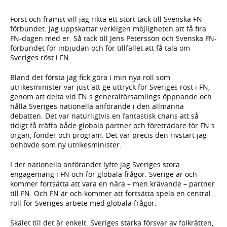
Först och främst vill jag rikta ett stort tack till Svenska FN-
förbundet. Jag uppskattar verkligen möjligheten att få fira
FN-dagen med er. Så tack till Jens Petersson och Svenska FN-
förbundet för inbjudan och för tillfället att få tala om
Sveriges röst i FN.
Bland det första jag fick göra i min nya roll som
utrikesminister var just att ge uttryck för Sveriges röst i FN,
genom att delta vid FN:s generalförsamlings öppnande och
hålla Sveriges nationella anförande i den allmänna
debatten. Det var naturligtvis en fantastisk chans att så
tidigt få träffa både globala partner och företrädare för FN:s
organ, fonder och program. Det var precis den rivstart jag
behövde som ny utrikesminister.
I det nationella anförandet lyfte jag Sveriges stora
engagemang i FN och för globala frågor. Sverige är och
kommer fortsätta att vara en nära – men krävande – partner
till FN. Och FN är och kommer att fortsätta spela en central
roll för Sveriges arbete med globala frågor.
Skälet till det är enkelt. Sveriges starka försvar av folkrätten,