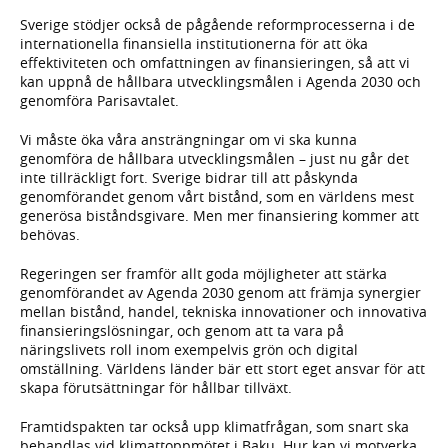
Sverige stödjer också de pågående reformprocesserna i de
internationella finansiella institutionerna för att öka
effektiviteten och omfattningen av finansieringen, så att vi
kan uppnå de hållbara utvecklingsmålen i Agenda 2030 och
genomföra Parisavtalet.
Vi måste öka våra ansträngningar om vi ska kunna
genomföra de hållbara utvecklingsmålen – just nu går det
inte tillräckligt fort. Sverige bidrar till att påskynda
genomförandet genom vårt bistånd, som en världens mest
generösa biståndsgivare. Men mer finansiering kommer att
behövas.
Regeringen ser framför allt goda möjligheter att stärka
genomförandet av Agenda 2030 genom att främja synergier
mellan bistånd, handel, tekniska innovationer och innovativa
finansieringslösningar, och genom att ta vara på
näringslivets roll inom exempelvis grön och digital
omställning. Världens länder bär ett stort eget ansvar för att
skapa förutsättningar för hållbar tillväxt.
Framtidspakten tar också upp klimatfrågan, som snart ska
behandlas vid klimattoppmötet i Baku. Hur kan vi motverka,