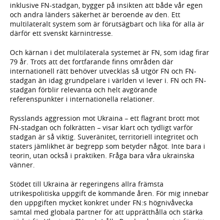
inklusive FN-stadgan, bygger på insikten att både vår egen
och andra länders säkerhet är beroende av den. Ett
multilateralt system som är förutsägbart och lika för alla är
därför ett svenskt kärnintresse.
Och kärnan i det multilaterala systemet är FN, som idag firar
79 år. Trots att det fortfarande finns områden där
internationell rätt behöver utvecklas så utgör FN och FN-
stadgan än idag grundpelare i världen vi lever i. FN och FN-
stadgan förblir relevanta och helt avgörande
referenspunkter i internationella relationer.
Rysslands aggression mot Ukraina – ett flagrant brott mot
FN-stadgan och folkrätten – visar klart och tydligt varför
stadgan är så viktig. Suveränitet, territoriell integritet och
staters jämlikhet är begrepp som betyder något. Inte bara i
teorin, utan också i praktiken. Fråga bara våra ukrainska
vänner.
Stödet till Ukraina är regeringens allra främsta
utrikespolitiska uppgift de kommande åren. För mig innebar
den uppgiften mycket konkret under FN:s högnivåvecka
samtal med globala partner för att upprätthålla och stärka