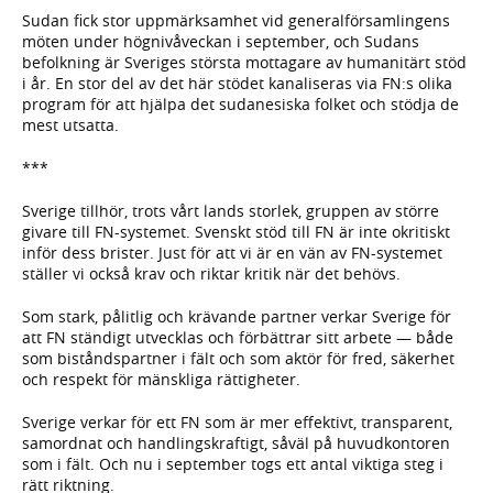
Sudan fick stor uppmärksamhet vid generalförsamlingens
möten under högnivåveckan i september, och Sudans
befolkning är Sveriges största mottagare av humanitärt stöd
i år. En stor del av det här stödet kanaliseras via FN:s olika
program för att hjälpa det sudanesiska folket och stödja de
mest utsatta.
***
Sverige tillhör, trots vårt lands storlek, gruppen av större
givare till FN-systemet. Svenskt stöd till FN är inte okritiskt
inför dess brister. Just för att vi är en vän av FN-systemet
ställer vi också krav och riktar kritik när det behövs.
Som stark, pålitlig och krävande partner verkar Sverige för
att FN ständigt utvecklas och förbättrar sitt arbete — både
som biståndspartner i fält och som aktör för fred, säkerhet
och respekt för mänskliga rättigheter.
Sverige verkar för ett FN som är mer effektivt, transparent,
samordnat och handlingskraftigt, såväl på huvudkontoren
som i fält. Och nu i september togs ett antal viktiga steg i
rätt riktning.