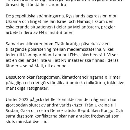
ömsesidigt förstärker varandra.
De geopolitiska spänningarna, Rysslands aggression mot
Ukraina och kriget mellan Israel och Hamas, liksom den
eskalerande situationen i delar av Mellanöstern, präglar
arbetet i flera av FN:s institutioner.
Samarbetsklimatet inom FN är kraftigt påverkat av en
tilltagande polarisering mellan medlemsstaterna, vilket
leder till låsningar bland annat i FN:s säkerhetsråd. Vi ser
att en del länder inte vill att FN-insatser ska finnas i deras
länder – se på Mali, till exempel.
Dessutom ökar fattigdomen, klimatförändringarna blir mer
påtagliga och det görs försök att omtolka folkrätten, inklusive
mänskliga rättigheter.
Under 2023 pågick det fler konflikter än det någonsin har
gjort sedan slutet av andra världskriget. Från Ukraina till
Sudan, Gaza och östra Demokratiska Republiken Kongo. Och
samtidigt som konflikterna ökar har antalet fredsavtal som
sluts minskat över tid.