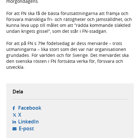
morgondagens.
För att FN ska få de bästa förutsättningarna att främja och
försvara mänskliga fri- och rättigheter och jämställdhet, och
kunna leva upp till målet om att ”rädda kommande släktled
undan krigets gissel”, som det står i FN-stadgan.
För att på FN:s 79e födelsedag är dess mervärde – trots
utmaningarna – lika stort som det var när organisationen
grundades. För världen och för Sverige. Det mervärdet ska
den svenska rösten i FN fortsätta verka för, försvara och
utveckla.
Dela
- öppnas i ny flik, extern webbplats,
Facebook
- öppnas i ny flik, extern webbplats,
X
- öppnas i ny flik, extern webbplats,
LinkedIn
- öppnar din e-postklient,
E-post