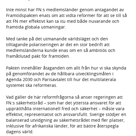
Inte minst har FN:s medlemsländer genom antagandet av
Framtidspakten enats om att vidta reformer för att se till så
att FN mer effektivt kan ta itu med både nuvarande och
framtida globala utmaningar.
Med tanke på det utmanande världsläget och den
tilltagande polariseringen är det en stor bedrift att
medlemsländerna kunde enas om en så ambitiös och
framåtlutad pakt för framtiden.
Pakten innehåller åtaganden om allt från hur vi ska skynda
på genomförandet av de hållbara utvecklingsmålen i
Agenda 2030 och Parisavtalet till hur det multilaterala
systemet ska reformeras.
Vad gäller de här reformfrågorna så anser regeringen att
FN:s säkerhetsråd – som har det yttersta ansvaret för att
upprätthålla internationell fred och säkerhet – måste vara
effektivt, representativt och ansvarsfullt. Sverige stödjer en
balanserad utvidgning av säkerhetsrådet med fler platser,
inklusive för afrikanska länder, för att bättre återspegla
dagens värld.