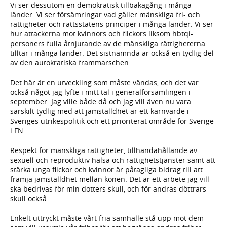
Vi ser dessutom en demokratisk tillbakagång i många
länder. Vi ser försämringar vad gäller mänskliga fri- och
rättigheter och rättsstatens principer i många länder. Vi ser
hur attackerna mot kvinnors och flickors liksom hbtqi-
personers fulla åtnjutande av de mänskliga rättigheterna
tilltar i många länder. Det sistnämnda är också en tydlig del
av den autokratiska frammarschen.
Det här är en utveckling som måste vändas, och det var
också något jag lyfte i mitt tal i generalförsamlingen i
september. Jag ville både då och jag vill även nu vara
särskilt tydlig med att jämställdhet är ett kärnvärde i
Sveriges utrikespolitik och ett prioriterat område för Sverige
i FN.
Respekt för mänskliga rättigheter, tillhandahållande av
sexuell och reproduktiv hälsa och rättighetstjänster samt att
stärka unga flickor och kvinnor är påtagliga bidrag till att
främja jämställdhet mellan könen. Det är ett arbete jag vill
ska bedrivas för min dotters skull, och för andras döttrars
skull också.
Enkelt uttryckt måste vårt fria samhälle stå upp mot dem