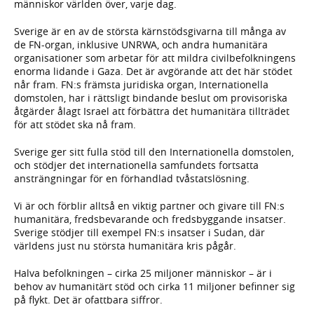
människor världen över, varje dag.
Sverige är en av de största kärnstödsgivarna till många av
de FN-organ, inklusive UNRWA, och andra humanitära
organisationer som arbetar för att mildra civilbefolkningens
enorma lidande i Gaza. Det är avgörande att det här stödet
når fram. FN:s främsta juridiska organ, Internationella
domstolen, har i rättsligt bindande beslut om provisoriska
åtgärder ålagt Israel att förbättra det humanitära tillträdet
för att stödet ska nå fram.
Sverige ger sitt fulla stöd till den Internationella domstolen,
och stödjer det internationella samfundets fortsatta
ansträngningar för en förhandlad tvåstatslösning.
Vi är och förblir alltså en viktig partner och givare till FN:s
humanitära, fredsbevarande och fredsbyggande insatser.
Sverige stödjer till exempel FN:s insatser i Sudan, där
världens just nu största humanitära kris pågår.
Halva befolkningen – cirka 25 miljoner människor – är i
behov av humanitärt stöd och cirka 11 miljoner befinner sig
på flykt. Det är ofattbara siffror.