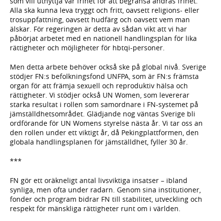
som vill utnyttja vår frihet för att begränsa andras frihet.
Alla ska kunna leva tryggt och fritt, oavsett religions- eller
trosuppfattning, oavsett hudfärg och oavsett vem man
älskar. För regeringen är detta av sådan vikt att vi har
påbörjat arbetet med en nationell handlingsplan för lika
rättigheter och möjligheter för hbtqi-personer.
Men detta arbete behöver också ske på global nivå. Sverige
stödjer FN:s befolkningsfond UNFPA, som är FN:s främsta
organ för att främja sexuell och reproduktiv hälsa och
rättigheter. Vi stödjer också UN Women, som levererar
starka resultat i rollen som samordnare i FN-systemet på
jämställdhetsområdet. Glädjande nog väntas Sverige bli
ordförande för UN Womens styrelse nästa år. Vi tar oss an
den rollen under ett viktigt år, då Pekingplattformen, den
globala handlingsplanen för jämställdhet, fyller 30 år.
***
FN gör ett oräkneligt antal livsviktiga insatser – ibland
synliga, men ofta under radarn. Genom sina institutioner,
fonder och program bidrar FN till stabilitet, utveckling och
respekt för mänskliga rättigheter runt om i världen.