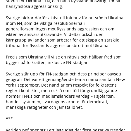
stödet för Ukraina i FN, och hålla Ryssland ansvarigt för sitt
hänsynslösa aggressionskrig.
Sverige bidrar därför aktivt till initiativ för att stödja Ukraina
inom FN, som de viktiga resolutionerna i
generalförsamlingen mot Rysslands aggression och om
vikten av ansvarsutkrävande. Vi deltar också i den
kärngrupp av länder som arbetar för att skapa en särskild
tribunal för Rysslands aggressionsbrott mot Ukraina.
Precis som Ukraina vill vi se en rättvis och hållbar fred som
bygger på folkrätten, inklusive FN-stadgan.
Sverige står upp för FN-stadgan och dess principer oavsett
geografi. Det var ett genomgående tema i mina samtal i New
York i september. Det handlar om respekt för folkrättens
regler i konflikter, men också om stöd för grundläggande
normer i FN:s och medlemsländers vardag – i sjöfarten,
handelssystemen, i vardagens arbete för demokrati,
mänskliga rättigheter och jämställdhet.
***
Världen befinner sig i ett läge idag där flera negativa trender