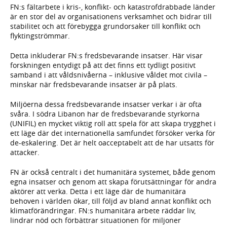
FN:s fältarbete i kris-, konflikt- och katastrofdrabbade länder
är en stor del av organisationens verksamhet och bidrar till
stabilitet och att förebygga grundorsaker till konflikt och
flyktingströmmar.
Detta inkluderar FN:s fredsbevarande insatser. Här visar
forskningen entydigt på att det finns ett tydligt positivt
samband i att våldsnivåerna – inklusive våldet mot civila –
minskar när fredsbevarande insatser är på plats.
Miljöerna dessa fredsbevarande insatser verkar i är ofta
svåra. I södra Libanon har de fredsbevarande styrkorna
(UNIFIL) en mycket viktig roll att spela för att skapa trygghet i
ett läge där det internationella samfundet försöker verka för
de-eskalering. Det är helt oacceptabelt att de har utsatts för
attacker.
FN är också centralt i det humanitära systemet, både genom
egna insatser och genom att skapa förutsättningar för andra
aktörer att verka. Detta i ett läge där de humanitära
behoven i världen ökar, till följd av bland annat konflikt och
klimatförändringar. FN:s humanitära arbete räddar liv,
lindrar nöd och förbättrar situationen för miljoner