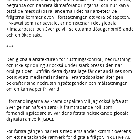
begränsa och hantera klimatförändringarna, och hur kan vi
bistå de mest sårbara länderna i det här arbetet? De
frågorna kommer även i fortsättningen att vara på tapeten.
FN-avtal som Parisavtalet är hörnstenar i det globala
klimatarbetet, och Sverige vill se ett ambitiöst genomförande
och en ökad takt.
***
Den globala arkitekturen för rustningskontroll, nedrustning
och icke-spridning är också under stark press i den här
oroliga tiden. Utifrån detta dystra läge får det ändå ses som
positivt att medlemsländerna i Framtidspakten återigen
bekräftar sina nedrustningsåtaganden och målsättningen
om en kärnvapenfri värld.
I förhandlingarna av Framtidspakten vill jag också lyfta att
Sverige har haft en särskilt framträdande roll, som
förhandlingsledare av världens första heltäckande globala
digitala ramverk (GDC).
För första gången har FN:s medlemsländer kommit överens
om ett heltäckande ramverk för digitala frågor, inklusive AI,