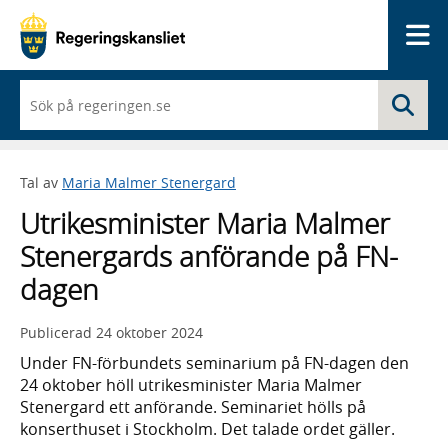
Me
När
Sö
du
börjar
skriva
så
Tal av
Maria Malmer Stenergard
framträder
en
Utrikesminister Maria Malmer
lista
med
Stenergards anförande på FN-
sökförslag
dagen
Publicerad
24 oktober 2024
Under FN-förbundets seminarium på FN-dagen den
24 oktober höll utrikesminister Maria Malmer
Stenergard ett anförande. Seminariet hölls på
konserthuset i Stockholm. Det talade ordet gäller.