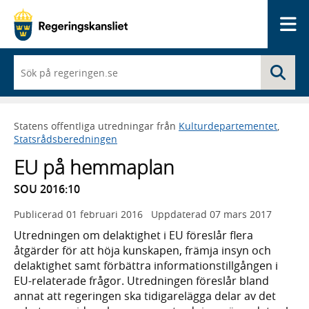
Me
När
Sö
du
börjar
skriva
så
Statens offentliga utredningar från
Kulturdepartementet
,
framträder
Statsrådsberedningen
en
lista
EU på hemmaplan
med
sökförslag
SOU 2016:10
Publicerad
01 februari 2016
Uppdaterad
07 mars 2017
Utredningen om delaktighet i EU föreslår flera
åtgärder för att höja kunskapen, främja insyn och
delaktighet samt förbättra informationstillgången i
EU-relaterade frågor. Utredningen föreslår bland
annat att regeringen ska tidigarelägga delar av det