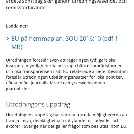
arbete som idag sker genom utredningsväsendet och
remissförfarandet.
Ladda ner:
EU på hemmaplan, SOU 2016:10 (pdf 1
MB)
Utredningen föreslår även att regeringen tydligare ska
instruera myndigheterna att skapa bättre samrådsformer
och öka transparensen i sitt EU-relaterade arbete. Dessutom
föreslår utredningen utbildningsinsatser för lokalpolitiker,
tjänstemän, journalistlärare och yrkesverksamma
journalister.
Utredningens uppdrag
Utredningens uppdrag har varit att utreda möjligheterna att
främja insyn, delaktighet och inflytande för individer och
aktörer i Sverige när det gäller frågor som beslutas inom EU.