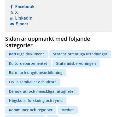
- öppnas i ny flik, extern webbplats,
Facebook
- öppnas i ny flik, extern webbplats,
X
- öppnas i ny flik, extern webbplats,
LinkedIn
- öppnar din e-postklient,
E-post
Sidan är uppmärkt med följande
kategorier
Rättsliga dokument
Statens offentliga utredningar
Kulturdepartementet
Statsrådsberedningen
Barn- och ungdomsutbildning
Civila samhället och idrott
Demokrati och mänskliga rättigheter
Högskola, forskning och rymd
Kommuner och regioner
Medier