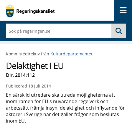
Me
När
Sö
du
börjar
skriva
så
Kommittédirektiv från
Kulturdepartementet
framträder
en
Delaktighet i EU
lista
med
Dir. 2014:112
sökförslag
Publicerad
18 juli 2014
En särskild utredare ska utreda möjligheterna att
inom ramen för EU:s nuvarande regelverk och
arbetssätt främja insyn, delaktighet och inflytande för
aktörer i Sverige när det gäller frågor som beslutas
inom EU.