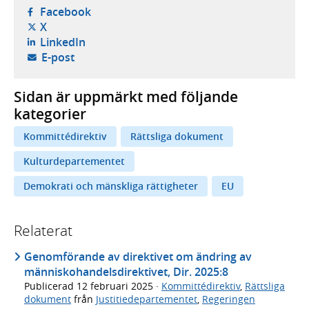
- öppnas i ny flik, extern webbplats,
Facebook
- öppnas i ny flik, extern webbplats,
X
- öppnas i ny flik, extern webbplats,
LinkedIn
- öppnar din e-postklient,
E-post
Sidan är uppmärkt med följande
kategorier
Kommittédirektiv
Rättsliga dokument
Kulturdepartementet
Demokrati och mänskliga rättigheter
EU
Relaterat
Genomförande av direktivet om ändring av
människohandelsdirektivet, Dir. 2025:8
Publicerad
12 februari 2025
·
Kommittédirektiv
,
Rättsliga
dokument
från
Justitiedepartementet
,
Regeringen