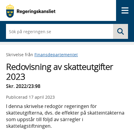
Me
När
Sö
du
börjar
skriva
så
Skrivelse från
Finansdepartementet
framträder
en
Redovisning av skatteutgifter
lista
med
2023
sökförslag
Skr. 2022/23:98
Publicerad
17 april 2023
I denna skrivelse redogör regeringen för
skatteutgifterna, dvs. de effekter på skatteintäkterna
som uppstår till följd av särregler i
skattelagstiftningen.