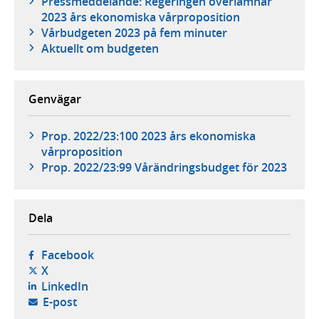
Pressmeddelande: Regeringen överlämnar
2023 års ekonomiska vårproposition
Vårbudgeten 2023 på fem minuter
Aktuellt om budgeten
Genvägar
Prop. 2022/23:100 2023 års ekonomiska
vårproposition
Prop. 2022/23:99 Vårändringsbudget för 2023
Dela
- öppnas i ny flik, extern webbplats,
Facebook
- öppnas i ny flik, extern webbplats,
X
- öppnas i ny flik, extern webbplats,
LinkedIn
- öppnar din e-postklient,
E-post