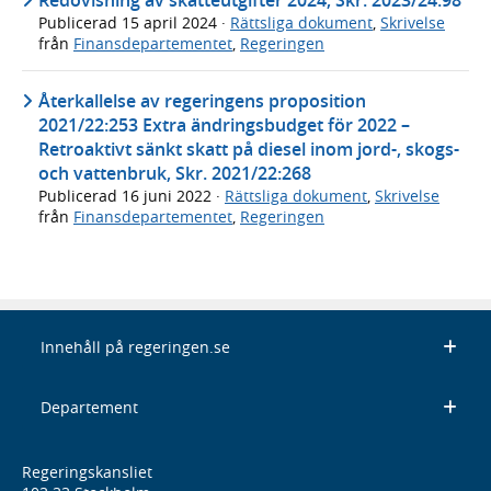
Redovisning av skatteutgifter 2024, Skr. 2023/24:98
Publicerad
15 april 2024
·
Rättsliga dokument
,
Skrivelse
från
Finansdepartementet
,
Regeringen
Återkallelse av regeringens proposition
2021/22:253 Extra ändringsbudget för 2022 –
Retroaktivt sänkt skatt på diesel inom jord-, skogs-
och vattenbruk, Skr. 2021/22:268
Publicerad
16 juni 2022
·
Rättsliga dokument
,
Skrivelse
från
Finansdepartementet
,
Regeringen
Innehåll på regeringen.se
Departement
Regeringskansliet