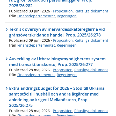
2025/26:282
Publicerad
09 juni 2026
·
Proposition
,
Rättsliga dokument
från
Finansdepartementet
,
Regeringen
Teknisk översyn av mervärdesskattereglerna vid
gränsöverskridande handel, Prop. 2025/26:278
Publicerad
09 juni 2026
·
Proposition
,
Rättsliga dokument
från
Finansdepartementet
,
Regeringen
Avveckling av Utbetalningsmyndighetens system
med transaktionskonto, Prop. 2025/26:277
Publicerad
28 maj 2026
·
Proposition
,
Rättsliga dokument
från
Finansdepartementet
,
Regeringen
Extra ändringsbudget för 2026 – Stöd till Ukraina
samt stöd till hushåll och andra åtgärder med
anledning av kriget i Mellanöstern, Prop.
2025/26:275
Publicerad
28 maj 2026
·
Proposition
,
Rättsliga dokument
från
Finansdepartementet
,
Regeringen