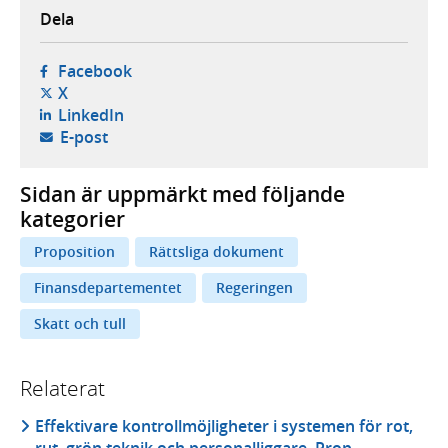
Dela
- öppnas i ny flik, extern webbplats,
Facebook
- öppnas i ny flik, extern webbplats,
X
- öppnas i ny flik, extern webbplats,
LinkedIn
- öppnar din e-postklient,
E-post
Sidan är uppmärkt med följande
kategorier
Proposition
Rättsliga dokument
Finansdepartementet
Regeringen
Skatt och tull
Relaterat
Effektivare kontrollmöjligheter i systemen för rot,
rut, grön teknik och personalliggare, Prop.