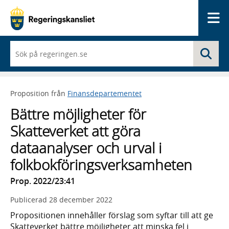
Me
När
Sö
du
börjar
skriva
så
Proposition från
Finansdepartementet
framträder
en
Bättre möjligheter för
lista
med
Skatteverket att göra
sökförslag
dataanalyser och urval i
folkbokföringsverksamheten
Prop. 2022/23:41
Publicerad
28 december 2022
Propositionen innehåller förslag som syftar till att ge
Skatteverket bättre möjligheter att minska fel i