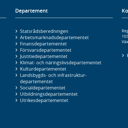
Departement
Ko
Statsrådsberedningen
Reg
10
Arbetsmarknads­departementet
Väx
Finans­departementet
Försvars­departementet
Justitie­departementet
Klimat- och näringslivs­departementet
Kultur­departementet
Landsbygds- och infrastruktur­
departementet
Social­departementet
Utbildnings­departementet
Utrikes­departementet