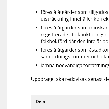
föreslå åtgärder som tillgodose
utsträckning innehåller korrek
föreslå åtgärder som minskar ri
registrerade i folkbokföringsd
folkbokförd där den inte är bo
föreslå åtgärder som åstadko
samordningsnummer och ökar 
lämna nödvändiga författnings
Uppdraget ska redovisas senast den
Dela