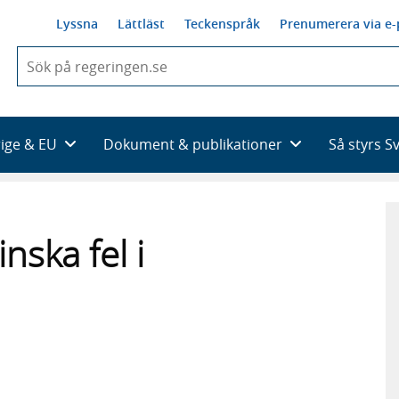
Lyssna
Lättläst
Teckenspråk
Prenumerera via e-
När
du
börjar
skriva
så
rige & EU
Dokument & publikationer
Så styrs S
framträder
en
lista
med
sökförslag
nska fel i