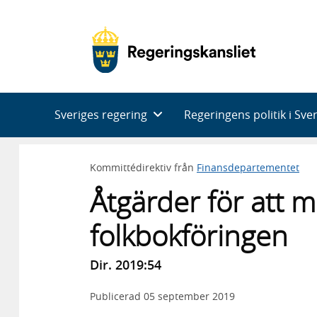
Huvudnavigering
Sveriges regering
Regeringens politik i Sve
Kommittédirektiv från
Finansdepartementet
Åtgärder för att mi
folkbokföringen
Dir. 2019:54
Publicerad
05 september 2019