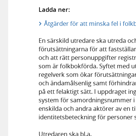
Ladda ner:
Åtgärder för att minska fel i folk
En särskild utredare ska utreda oc
förutsättningarna för att fastställ
och att rätt personuppgifter regi
som är folkbokförda. Syftet med u
regelverk som ökar förutsättningarna
och ändamålsenlig samt förhindrar 
på ett felaktigt sätt. I uppdraget i
system för samordningsnummer i sy
enskilda och andra aktörer av en ti
identitetsbeteckning för personer s
Utredaren ska bl.a.