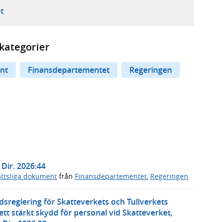
ebbplats,
ern webbplats,
 ny flik, extern webbplats,
- öppnar din e-postklient,
t
kategorier
nt
Finansdepartementet
Regeringen
Dir. 2026:44
ttsliga dokument
från
Finansdepartementet
,
Regeringen
reglering för Skatteverkets och Tullverkets
 stärkt skydd för personal vid Skatteverket,