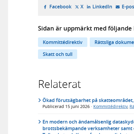
- öppnas i ny flik, extern w
- öppnas i ny flik, ext
- öppnas i
Facebook
X
LinkedIn
E-pos
Sidan är uppmärkt med följande 
Kommittédirektiv
Rättsliga dokume
Skatt och tull
Relaterat
Ökad förutsägbarhet på skatteområdet, 
Publicerad
15 juni 2026
·
Kommittédirektiv
,
Rä
En modern och ändamålsenlig dataskydds
brottsbekämpande verksamheter samt ett