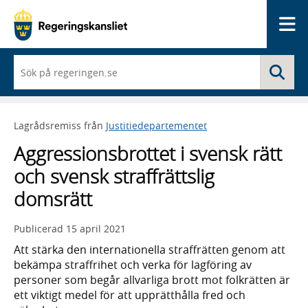
Me
När
Sö
du
börjar
skriva
så
Lagrådsremiss från
Justitiedepartementet
framträder
en
Aggressionsbrottet i svensk rätt
lista
med
och svensk straffrättslig
sökförslag
domsrätt
Publicerad
15 april 2021
Att stärka den inter­natio­nella straff­rätten genom att
bekämpa straffrihet och verka för lagföring av
personer som begår allvarliga brott mot folkrätten är
ett viktigt medel för att upprätt­hålla fred och