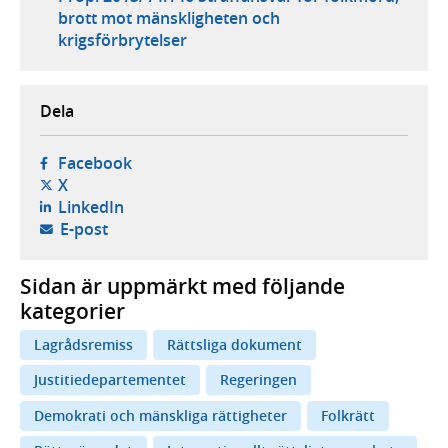
brott mot mänskligheten och
krigsförbrytelser
Dela
- öppnas i ny flik, extern webbplats,
Facebook
- öppnas i ny flik, extern webbplats,
X
- öppnas i ny flik, extern webbplats,
LinkedIn
- öppnar din e-postklient,
E-post
Sidan är uppmärkt med följande
kategorier
Lagrådsremiss
Rättsliga dokument
Justitiedepartementet
Regeringen
Demokrati och mänskliga rättigheter
Folkrätt