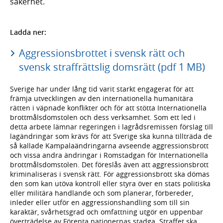
säkerhet.
Ladda ner:
Aggressionsbrottet i svensk rätt och
svensk straffrättslig domsrätt (pdf 1 MB)
Sverige har under lång tid varit starkt engagerat för att
främja utvecklingen av den inter­nationella humanitära
rätten i väpnade konflikter och för att stötta Inter­nationella
brott­måls­dom­stolen och dess verk­samhet. Som ett led i
detta arbete lämnar regeringen i lagråds­remissen förslag till
lagändringar som krävs för att Sverige ska kunna tillträda de
så kallade Kampala­ändringarna avseende aggressions­brott
och vissa andra ändringar i Rom­stadgan för Inter­nationella
brott­måls­dom­stolen. Det föreslås även att aggressions­brott
kriminali­seras i svensk rätt. För aggressions­brott ska dömas
den som kan utöva kontroll eller styra över en stats politiska
eller militära handlande och som planerar, förbereder,
inleder eller utför en aggressions­handling som till sin
karaktär, svårhets­grad och omfatt­ning utgör en uppenbar
över­trädelse av Förenta nationernas stadga. Straffet ska