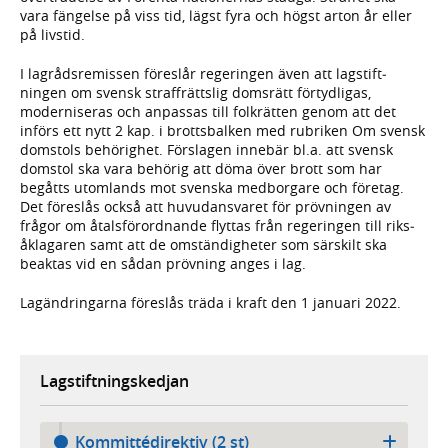
vara fängelse på viss tid, lägst fyra och högst arton år eller
på livstid.
I lagråds­remissen föreslår regeringen även att lag­stift­
ningen om svensk straff­rättslig doms­rätt förtyd­ligas,
moderni­seras och anpassas till folkrätten genom att det
införs ett nytt 2 kap. i brotts­balken med rubriken Om svensk
domstols behörighet. Förslagen innebär bl.a. att svensk
domstol ska vara behörig att döma över brott som har
begåtts utom­lands mot svenska med­borgare och företag.
Det före­slås också att huvud­ansvaret för pröv­ningen av
frågor om åtals­för­ordnande flyttas från regeringen till riks­
åklagaren samt att de omstän­dig­heter som särskilt ska
beaktas vid en sådan prövning anges i lag.
Lagändringarna föreslås träda i kraft den 1 januari 2022.
Lagstiftningskedjan
Kommittédirektiv (2 st)