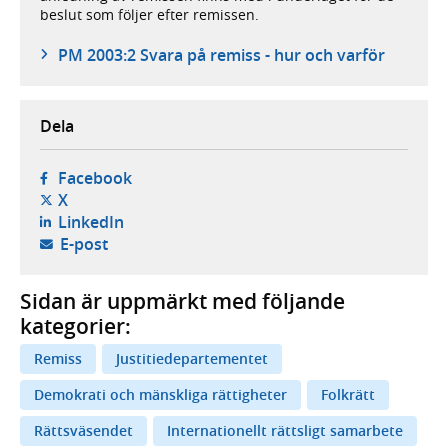
beslut som följer efter remissen.
PM 2003:2 Svara på remiss - hur och varför
Dela
- öppnas i ny flik, extern webbplats,
Facebook
- öppnas i ny flik, extern webbplats,
X
- öppnas i ny flik, extern webbplats,
LinkedIn
- öppnar din e-postklient,
E-post
Sidan är uppmärkt med följande
kategorier:
Remiss
Justitiedepartementet
Demokrati och mänskliga rättigheter
Folkrätt
Rättsväsendet
Internationellt rättsligt samarbete