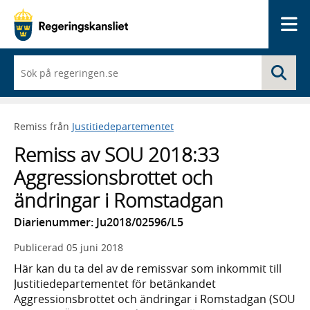
Me
När
Sö
du
börjar
skriva
så
Remiss från
Justitiedepartementet
framträder
en
Remiss av SOU 2018:33
lista
med
Aggressionsbrottet och
sökförslag
ändringar i Romstadgan
Diarienummer: Ju2018/02596/L5
Publicerad
05 juni 2018
Här kan du ta del av de remissvar som inkommit till
Justitiedepartementet för betänkandet
Aggressionsbrottet och ändringar i Romstadgan (SOU