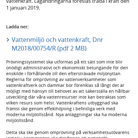
vattenkraft. Lagändringarna föreslås träda i kraft den
1 januari 2019.
Ladda ner:
Vattenmiljö och vattenkraft, Dnr
M2018/00754/R (pdf 2 MB)
Prövningssystemet ska utformas på ett sätt som inte blir
onödigt administrativt och ekonomiskt betungande för den
enskilde i förhållande till den eftersträvade miljönyttan.
Reglerna för omprövning av vattenverksamheter som
vattenkraftverk och dammar bör förenklas så långt det är
möjligt med hänsyn till behovet av att säkerställa en hållbar
utveckling där våra vattenresurser inte kan betraktas som
vilken resurs som helst. Vattenkraftens utbyggnad ska
främst ske genom effekthöjning i befintliga verk med
moderna miljötillstånd. Nya anläggningar ska ha moderna
miljötillstånd.
Detta ska ske genom omprövning på verksamhetsutövarens