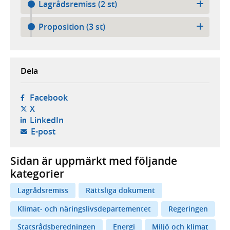
Lagrådsremiss (2 st)
Proposition (3 st)
Dela
- öppnas i ny flik, extern webbplats,
Facebook
- öppnas i ny flik, extern webbplats,
X
- öppnas i ny flik, extern webbplats,
LinkedIn
- öppnar din e-postklient,
E-post
Sidan är uppmärkt med följande
kategorier
Lagrådsremiss
Rättsliga dokument
Klimat- och näringslivsdepartementet
Regeringen
Statsrådsberedningen
Energi
Miljö och klimat