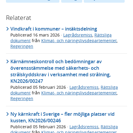
Relaterat
Vindkraft i kommuner – intäktsdelning
Publicerad
16 mars 2026
·
Lagrådsremiss
,
Rättsliga
dokument
från
Klimat- och näringslivsdepartementet
,
Regeringen
Kärnämneskontroll och bedömningar av
överensstämmelse med säkerhets- och
strålskyddskrav i verksamhet med strålning,
KN2026/00247
Publicerad
05 februari 2026
·
Lagrådsremiss
,
Rättsliga
dokument
från
Klimat- och näringslivsdepartementet
,
Regeringen
Ny kärnkraft i Sverige – fler möjliga platser vid
kusten, KN2026/00246
Publicerad
05 februari 2026
·
Lagrådsremiss
,
Rättsliga
dokument
från
Klimat- och näringslivsdepartementet
,