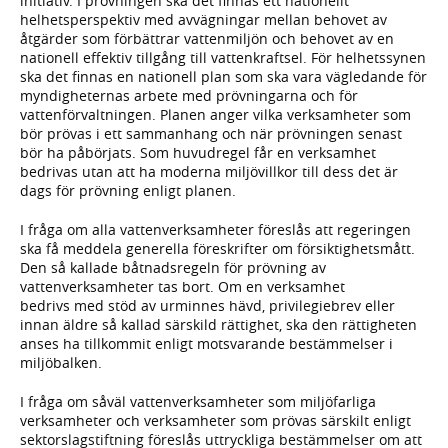
initiativ. I prövningen ska det finnas ett nationellt
helhetsperspektiv med avvägningar mellan behovet av
åtgärder som förbättrar vattenmiljön och behovet av en
nationell effektiv tillgång till vattenkraftsel. För helhetssynen
ska det finnas en nationell plan som ska vara vägledande för
myndigheternas arbete med prövningarna och för
vattenförvaltningen. Planen anger vilka verksamheter som
bör prövas i ett sammanhang och när prövningen senast
bör ha påbörjats. Som huvudregel får en verksamhet
bedrivas utan att ha moderna miljövillkor till dess det är
dags för prövning enligt planen.
I fråga om alla vattenverksamheter föreslås att regeringen
ska få meddela generella föreskrifter om försiktighetsmått.
Den så kallade båtnadsregeln för prövning av
vattenverksamheter tas bort. Om en verksamhet
bedrivs med stöd av urminnes hävd, privilegiebrev eller
innan äldre så kallad särskild rättighet, ska den rättigheten
anses ha tillkommit enligt motsvarande bestämmelser i
miljöbalken.
I fråga om såväl vattenverksamheter som miljöfarliga
verksamheter och verksamheter som prövas särskilt enligt
sektorslagstiftning föreslås uttryckliga bestämmelser om att