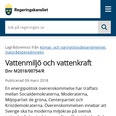
Me
När
Sö
du
börjar
skriva
så
Lagrådsremiss från
Klimat- och näringslivsdepartementet
,
framträder
Statsrådsberedningen
en
lista
Vattenmiljö och vattenkraft
med
sökförslag
Dnr M2018/00754/R
Publicerad
09 mars 2018
En energipolitisk överenskommelse har träffats
mellan Socialdemokraterna, Moderaterna,
Miljöpartiet de gröna, Centerpartiet och
Kristdemokraterna. Överenskommelsen innebär att
Sverige ska ha moderna miljökrav på svensk