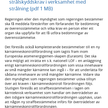
strålskyddskrav i verksamhet med
strålning (pdf 1 MB)
Regeringen eller den myndighet som regeringen bestämmer
ska få meddela föreskrifter om förfarandet för bedömning
av överensstämmelse och vilka krav en person eller ett
organ ska uppfylla för att få utföra bedömningar av
överensstämmelse.
Det föreslås också kompletterande bestämmelser till en ny
kärnämneskontrollförordning som tagits fram inom
Europeiska atomenergigemen-skapen (Euratom). Det ska
vara möjligt att inrätta en s.k. nationell LOF – en anläggning
enligt kärnämneskontrollförordningen som vissa innehavare
av små mängder kärnämne kan ingå i – för att underlätta för
sådana innehavare av små mängder kärnämne. Vidare ska
den myndighet som regeringen bestämmer utöva tillsyn
över att kraven i kärnämneskontroll förordningen följs.
Slutligen föreslås att straffbestämmelsen i lagen om
kärnteknisk verksamhet som handlar om överträdelser av
den tidigare kärnämneskontrollförordningen upphävs, utan
att någon ny straffbestämmelse införs för överträdelser av
kärnämneskontrollförordningen.