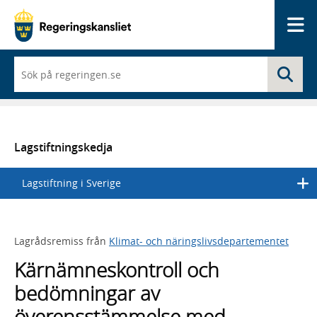
Me
När
Sö
du
börjar
skriva
så
framträder
en
Lagstiftningskedja
lista
med
Lagstiftning i Sverige
sökförslag
Lagrådsremiss från
Klimat- och näringslivsdepartementet
Kärnämneskontroll och
bedömningar av
överensstämmelse med