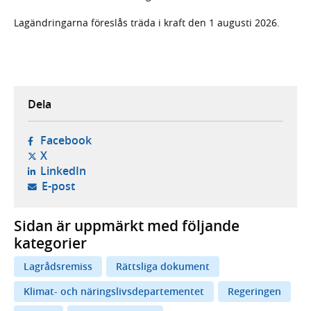
Lagändringarna föreslås träda i kraft den 1 augusti 2026.
Dela
- öppnas i ny flik, extern webbplats,
Facebook
- öppnas i ny flik, extern webbplats,
X
- öppnas i ny flik, extern webbplats,
LinkedIn
- öppnar din e-postklient,
E-post
Sidan är uppmärkt med följande
kategorier
Lagrådsremiss
Rättsliga dokument
Klimat- och näringslivsdepartementet
Regeringen