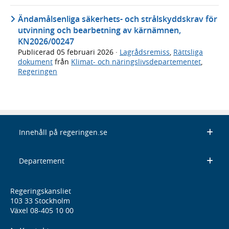
Ändamålsenliga säkerhets- och strålskyddskrav för
utvinning och bearbetning av kärnämnen,
KN2026/00247
Publicerad
05 februari 2026
·
Lagrådsremiss
,
Rättsliga
dokument
från
Klimat- och näringslivsdepartementet
,
Regeringen
Innehåll på regeringen.se
Departement
Regeringskansliet
103 33 Stockholm
Växel 08-405 10 00