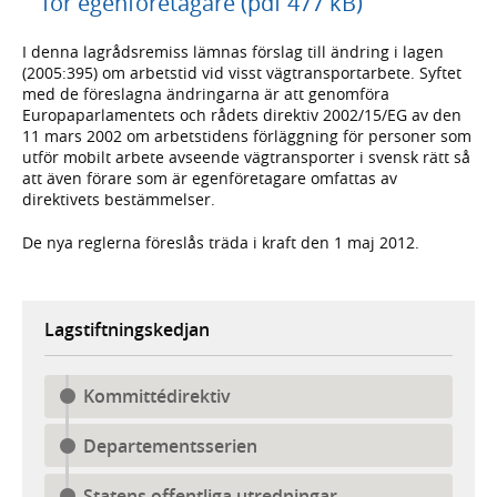
för egenföretagare (pdf 477 kB)
I denna lagrådsremiss lämnas förslag till ändring i lagen
(2005:395) om arbetstid vid visst vägtransportarbete. Syftet
med de föreslagna ändringarna är att genomföra
Europaparlamentets och rådets direktiv 2002/15/EG av den
11 mars 2002 om arbetstidens förläggning för personer som
utför mobilt arbete avseende vägtransporter i svensk rätt så
att även förare som är egenföretagare omfattas av
direktivets bestämmelser.
De nya reglerna föreslås träda i kraft den 1 maj 2012.
Lagstiftningskedjan
Kommittédirektiv
Departementsserien
Statens offentliga utredningar