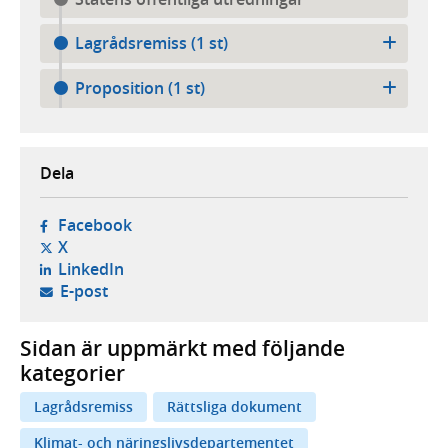
Lagrådsremiss (1 st)
Proposition (1 st)
Dela
- öppnas i ny flik, extern webbplats,
Facebook
- öppnas i ny flik, extern webbplats,
X
- öppnas i ny flik, extern webbplats,
LinkedIn
- öppnar din e-postklient,
E-post
Sidan är uppmärkt med följande
kategorier
Lagrådsremiss
Rättsliga dokument
Klimat- och näringslivsdepartementet