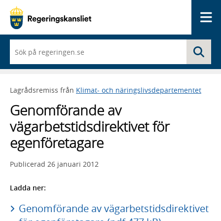
Me
När
Sö
du
börjar
skriva
så
Lagrådsremiss från
Klimat- och näringslivsdepartementet
framträder
en
Genomförande av
lista
med
vägarbetstidsdirektivet för
sökförslag
egenföretagare
Publicerad
26 januari 2012
Ladda ner:
Genomförande av vägarbetstidsdirektivet