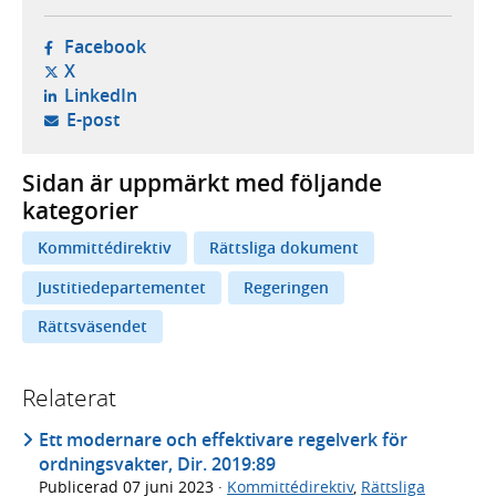
- öppnas i ny flik, extern webbplats,
Facebook
- öppnas i ny flik, extern webbplats,
X
- öppnas i ny flik, extern webbplats,
LinkedIn
- öppnar din e-postklient,
E-post
Sidan är uppmärkt med följande
kategorier
Kommittédirektiv
Rättsliga dokument
Justitiedepartementet
Regeringen
Rättsväsendet
Relaterat
Ett modernare och effektivare regelverk för
ordningsvakter, Dir. 2019:89
Publicerad
07 juni 2023
·
Kommittédirektiv
,
Rättsliga