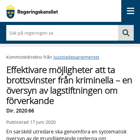
Me
När
Sö
du
börjar
skriva
så
Kommittédirektiv från
Justitiedepartementet
framträder
en
Effektivare möjligheter att ta
lista
med
brottsvinster från kriminella – en
sökförslag
översyn av lagstiftningen om
förverkande
Dir. 2020:66
Publicerad
17 juni 2020
En särskild utredare ska genomföra en systematisk
översyn av de grundläggande reglerna om