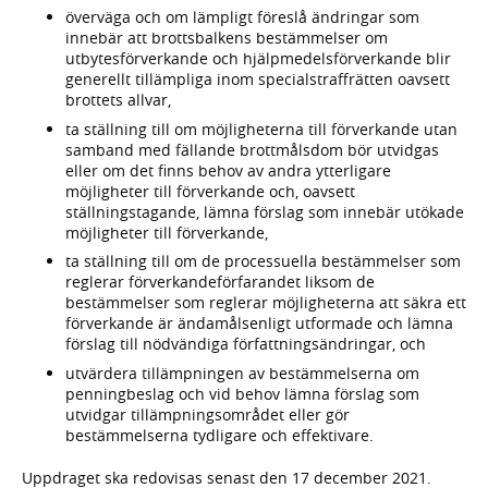
överväga och om lämpligt föreslå ändringar som
innebär att brottsbalkens bestämmelser om
utbytesförverkande och hjälpmedelsförverkande blir
generellt tillämpliga inom specialstraffrätten oavsett
brottets allvar,
ta ställning till om möjligheterna till förverkande utan
samband med fällande brottmålsdom bör utvidgas
eller om det finns behov av andra ytterligare
möjligheter till förverkande och, oavsett
ställningstagande, lämna förslag som innebär utökade
möjligheter till förverkande,
ta ställning till om de processuella bestämmelser som
reglerar förverkandeförfarandet liksom de
bestämmelser som reglerar möjligheterna att säkra ett
förverkande är ändamålsenligt utformade och lämna
förslag till nödvändiga författningsändringar, och
utvärdera tillämpningen av bestämmelserna om
penningbeslag och vid behov lämna förslag som
utvidgar tillämpningsområdet eller gör
bestämmelserna tydligare och effektivare.
Uppdraget ska redovisas senast den 17 december 2021.