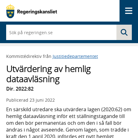
Me
När
Sö
du
börjar
skriva
så
Kommittédirektiv från
Justitiedepartementet
framträder
en
Utvärdering av hemlig
lista
med
dataavläsning
sökförslag
Dir. 2022:82
Publicerad
23 juni 2022
En särskild utredare ska utvärdera lagen (2020:62) om
hemlig dataavläsning inför ett ställningstagande till
om den bör permanentas och om den i så fall bör
ändras i något avseende. Genom lagen, som trädde i
kraft den 1 april 2020, infördes ett nytt hemligt