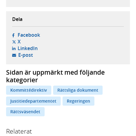
Dela
- öppnas i ny flik, extern webbplats,
Facebook
- öppnas i ny flik, extern webbplats,
X
- öppnas i ny flik, extern webbplats,
LinkedIn
- öppnar din e-postklient,
E-post
Sidan är uppmärkt med följande
kategorier
Kommittédirektiv
Rättsliga dokument
Justitiedepartementet
Regeringen
Rättsväsendet
Relaterat