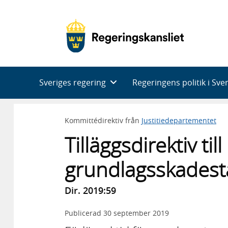
Huvudnavigering
Sveriges regering
Regeringens politik i Sve
Kommittédirektiv från
Justitiedepartementet
Tilläggsdirektiv t
grundlagsskadest
Dir. 2019:59
Publicerad
30 september 2019