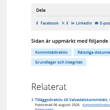
Dela
- öppnas i ny flik, extern w
- öppnas i ny flik, ext
- öppnas i
Facebook
X
LinkedIn
E-pos
Sidan är uppmärkt med följande 
Kommittédirektiv
Rättsliga dokume
Grundlagar och integritet
Relaterat
Tilläggsdirektiv till Valsedelskommittén, 
Publicerad
06 augusti 2026
·
Kommittédirekti
Regeringen