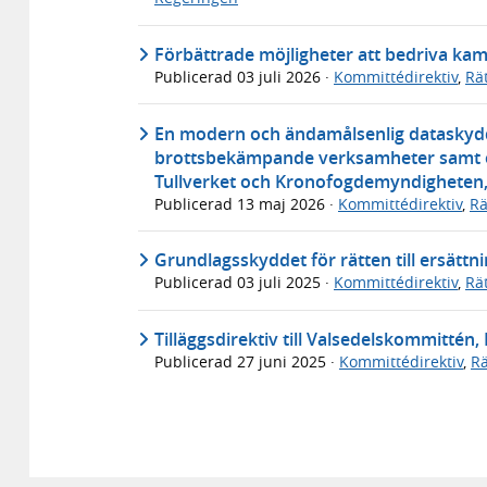
Förbättrade möjligheter att bedriva kam
Publicerad
03 juli 2026
·
Kommittédirektiv
,
Rä
En modern och ändamålsenlig dataskydds
brottsbekämpande verksamheter samt ett
Tullverket och Kronofogdemyndigheten, 
Publicerad
13 maj 2026
·
Kommittédirektiv
,
Rä
Grundlagsskyddet för rätten till ersättn
Publicerad
03 juli 2025
·
Kommittédirektiv
,
Rä
Tilläggsdirektiv till Valsedelskommittén, 
Publicerad
27 juni 2025
·
Kommittédirektiv
,
Rä