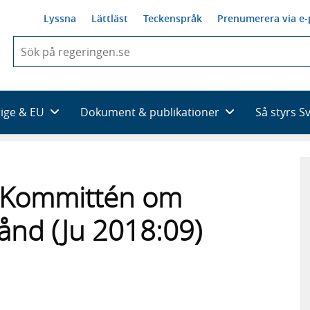
Lyssna
Lättläst
Teckenspråk
Prenumerera via e-
När
du
börjar
skriva
så
rige & EU
Dokument & publikationer
Så styrs S
framträder
en
lista
med
sökförslag
ill Kommittén om
ånd (Ju 2018:09)