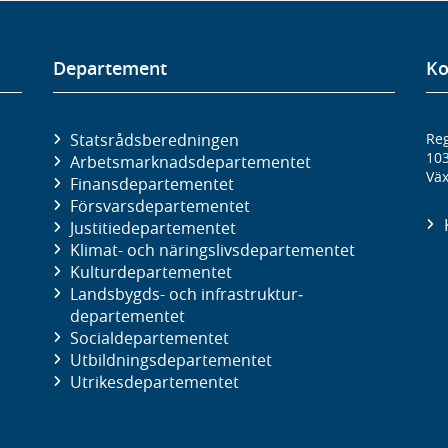
Departement
Ko
Statsrådsberedningen
Reg
10
Arbetsmarknads­departementet
Väx
Finans­departementet
Försvars­departementet
Justitie­departementet
Klimat- och näringslivs­departementet
Kultur­departementet
Landsbygds- och infrastruktur­
departementet
Social­departementet
Utbildnings­departementet
Utrikes­departementet