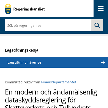
Me
När
Sö
du
börjar
skriva
så
framträder
en
Lagstiftningskedja
lista
med
Lagstiftning i Sverige
sökförslag
Kommittédirektiv från
Finansdepartementet
En modern och ändamålsenlig
dataskyddsreglering för
Skatteverkets och Tullverkets