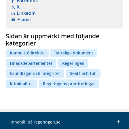
- öppnas i ny flik, extern webbplats,
Facebook
- öppnas i ny flik, extern webbplats,
X
- öppnas i ny flik, extern webbplats,
LinkedIn
- öppnar din e-postklient,
E-post
Sidan är uppmärkt med följande
kategorier
Kommittédirektiv
Rättsliga dokument
Finansdepartementet
Regeringen
Grundlagar och integritet
Skatt och tull
Kriminalitet
Regeringens prioriteringar
Innehåll på regeringen.se