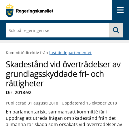
Me
När
Sö
du
börjar
skriva
så
Kommittédirektiv från
Justitiedepartementet
framträder
en
Skadestånd vid överträdelser av
lista
med
grundlagsskyddade fri- och
sökförslag
rättigheter
Dir. 2018:92
Publicerad
31 augusti 2018
Uppdaterad
15 oktober 2018
En parlamentariskt sammansatt kommitté får i
uppdrag att utreda frågan om skadestånd från det
allmänna för skada som orsakats vid överträdelser av