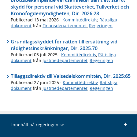
brottsbekämpande verksamheter samt ett stärkt
skydd för personal vid Skatteverket, Tullverket och
Kronofogdemyndigheten, Dir. 2026:28
Publicerad
13 maj 2026
·
Kommittédirektiv
,
Rättsliga
dokument
från
Finansdepartementet
,
Regeringen
Grundlagsskyddet för rätten till ersättning vid
rådighetsinskränkningar, Dir. 2025:70
Publicerad
03 juli 2025
·
Kommittédirektiv
,
Rättsliga
dokument
från
Justitiedepartementet
,
Regeringen
Tilläggsdirektiv till Valsedelskommittén, Dir. 2025:65
Publicerad
27 juni 2025
·
Kommittédirektiv
,
Rättsliga
dokument
från
Justitiedepartementet
,
Regeringen
Innehåll på regeringen.se