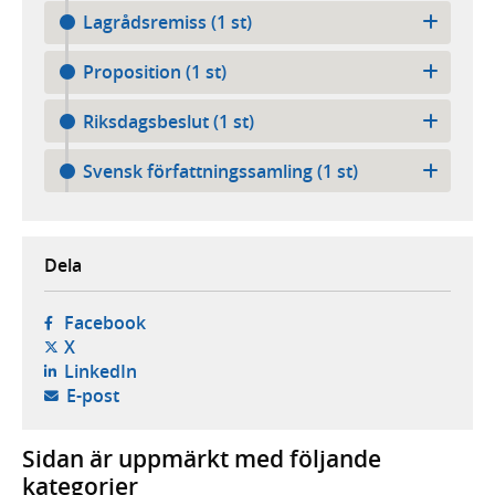
Lagrådsremiss (1 st)
Proposition (1 st)
Riksdagsbeslut (1 st)
Svensk författningssamling (1 st)
Dela
- öppnas i ny flik, extern webbplats,
Facebook
- öppnas i ny flik, extern webbplats,
X
- öppnas i ny flik, extern webbplats,
LinkedIn
- öppnar din e-postklient,
E-post
Sidan är uppmärkt med följande
kategorier