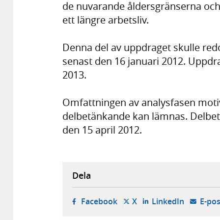
de nuvarande åldersgränserna och 
ett längre arbetsliv.
Denna del av uppdraget skulle redo
senast den 16 januari 2012. Uppdra
2013.
Omfattningen av analysfasen motive
delbetänkande kan lämnas. Delbetä
den 15 april 2012.
Dela
- öppnas i ny flik, extern w
- öppnas i ny flik, ext
- öppnas i
Facebook
X
LinkedIn
E-pos