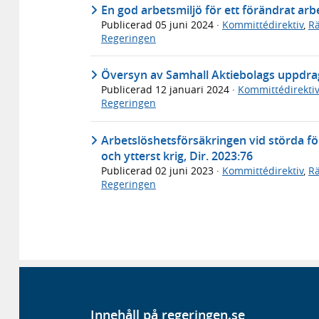
En god arbetsmiljö för ett förändrat arbe
Publicerad
05 juni 2024
·
Kommittédirektiv
,
Rä
Regeringen
Översyn av Samhall Aktiebolags uppdrag
Publicerad
12 januari 2024
·
Kommittédirektiv
Regeringen
Arbetslöshetsförsäkringen vid störda för
och ytterst krig, Dir. 2023:76
Publicerad
02 juni 2023
·
Kommittédirektiv
,
Rä
Regeringen
Innehåll på regeringen.se