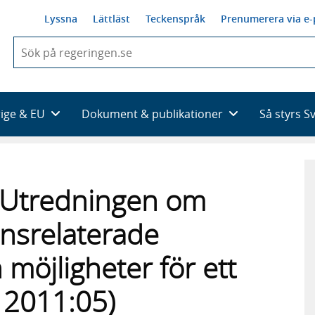
Lyssna
Lättläst
Teckenspråk
Prenumerera via e-
När
du
börjar
skriva
så
rige & EU
Dokument & publikationer
Så styrs S
framträder
en
lista
med
sökförslag
ill Utredningen om
nsrelaterade
möjligheter för ett
S 2011:05)