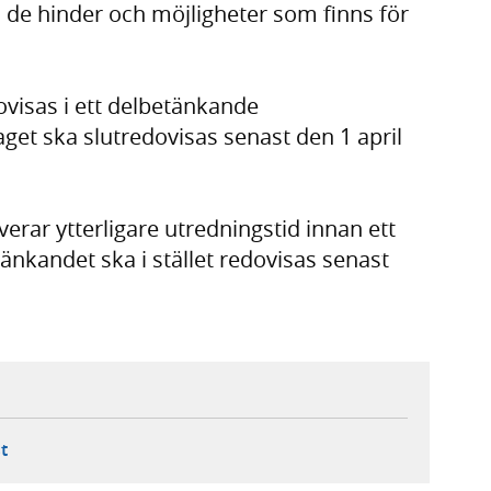
de hinder och möjligheter som finns för
visas i ett delbetänkande
get ska slutredovisas senast den 1 april
rar ytterligare utredningstid innan ett
nkandet ska i stället redovisas senast
ebbplats,
ern webbplats,
 ny flik, extern webbplats,
- öppnar din e-postklient,
t