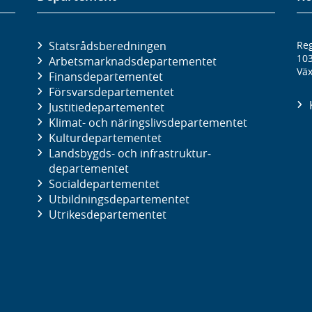
Statsrådsberedningen
Reg
10
Arbetsmarknads­departementet
Väx
Finans­departementet
Försvars­departementet
Justitie­departementet
Klimat- och näringslivs­departementet
Kultur­departementet
Landsbygds- och infrastruktur­
departementet
Social­departementet
Utbildnings­departementet
Utrikes­departementet