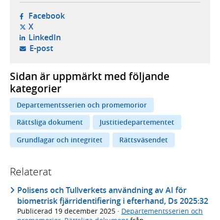
- öppnas i ny flik, extern webbplats,
Facebook
- öppnas i ny flik, extern webbplats,
X
- öppnas i ny flik, extern webbplats,
LinkedIn
- öppnar din e-postklient,
E-post
Sidan är uppmärkt med följande
kategorier
Departementsserien och promemorior
Rättsliga dokument
Justitiedepartementet
Grundlagar och integritet
Rättsväsendet
Relaterat
Polisens och Tullverkets användning av AI för
biometrisk fjärridentifiering i efterhand, Ds 2025:32
Publicerad
19 december 2025
·
Departementsserien och