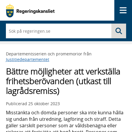
Me
När
Sö
du
börjar
skriva
så
Departementsserien och promemorior från
framträder
Justitiedepartementet
en
lista
Bättre möjligheter att verkställa
med
sökförslag
frihetsberövanden (utkast till
lagrådsremiss)
Publicerad
25 oktober 2023
Misstänkta och dömda personer ska inte kunna hålla
sig undan från utredning, lagföring och straff. Detta
gäller särskilt personer som är våldsbenägna eller
riskerar att fortsätta att begå brott. Personer som