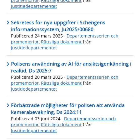
promemorior
,
Rättsliga dokument
från
Justitiedepartementet
Sekretess för nya uppgifter i Schengens
informationssystem, Ju2025/00680
Publicerad
24 mars 2025
·
Departementsserien och
promemorior
,
Rättsliga dokument
från
Justitiedepartementet
Polisens användning av AI för ansiktsigenkänning i
realtid, Ds 2025:7
Publicerad
20 mars 2025
·
Departementsserien och
promemorior
,
Rättsliga dokument
från
Justitiedepartementet
Förbättrade möjligheter för polisen att använda
kamerabevakning, Ds 2024:11
Publicerad
03 juni 2024
·
Departementsserien och
promemorior
,
Rättsliga dokument
från
Justitiedepartementet