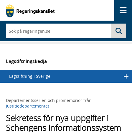
Me
När
Sö
du
börjar
skriva
så
framträder
en
Lagstiftningskedja
lista
med
Lagstiftning i Sverige
sökförslag
Departementsserien och promemorior från
Justitiedepartementet
Sekretess för nya uppgifter i
Schengens informationssystem