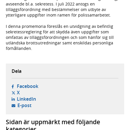
avseende bl.a. sekretess. I juli 2022 antogs en
tilläggsförordning med bestämmelser om utbyte av
ytterligare uppgifter inom ramen för polissamarbetet.
I denna promemoria föreslås en utvidgning av befintlig
sekretessreglering för att skydda även uppgifter som
omfattas av tilläggsförordningen och som hänför sig till
utländska brottsutredningar samt enskildas personliga
förhållanden.
Dela
- öppnas i ny flik, extern webbplats,
Facebook
- öppnas i ny flik, extern webbplats,
X
- öppnas i ny flik, extern webbplats,
LinkedIn
- öppnar din e-postklient,
E-post
Sidan är uppmärkt med följande
kategorier