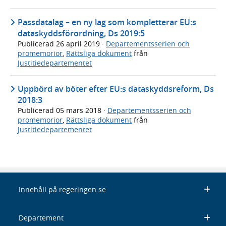
Passdatalag – en ny lag som kompletterar EU:s
dataskyddsförordning, Ds 2019:5
Publicerad
26 april 2019
·
Departementsserien och
promemorior
,
Rättsliga dokument
från
Justitiedepartementet
Uppbörd av böter efter EU:s dataskyddsreform, Ds
2018:3
Publicerad
05 mars 2018
·
Departementsserien och
promemorior
,
Rättsliga dokument
från
Justitiedepartementet
Innehåll på regeringen.se
Departement