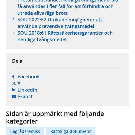
få användas i fler fall för att förhindra och
utreda allvarliga brott
SOU 2022:52 Utökade möjligheter att
använda preventiva tvångsmedel
SOU 2018:61 Rättssäkerhetsgarantier och
hemliga tvångsmedel
Dela
- öppnas i ny flik, extern webbplats,
Facebook
- öppnas i ny flik, extern webbplats,
X
- öppnas i ny flik, extern webbplats,
LinkedIn
- öppnar din e-postklient,
E-post
Sidan är uppmärkt med följande
kategorier
Lagrådsremiss
Rättsliga dokument