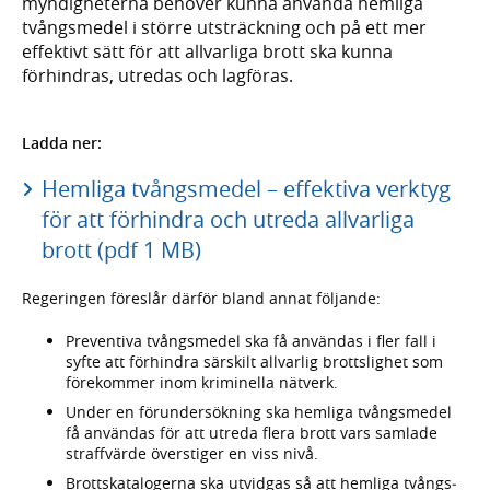
myndig­heterna behöver kunna använda hemliga
tvångs­medel i större utsträckning och på ett mer
effektivt sätt för att allvarliga brott ska kunna
förhindras, utredas och lagföras.
Ladda ner:
Hemliga tvångsmedel – effektiva verktyg
för att förhindra och utreda allvarliga
brott (pdf 1 MB)
Regeringen föreslår därför bland annat följande:
Preventiva tvångs­medel ska få användas i fler fall i
syfte att förhindra särskilt allvarlig brotts­lighet som
före­kommer inom krimi­nella nätverk.
Under en förunder­sökning ska hemliga tvångs­medel
få användas för att utreda flera brott vars samlade
straff­värde överstiger en viss nivå.
Brotts­katalogerna ska utvidgas så att hemliga tvångs­