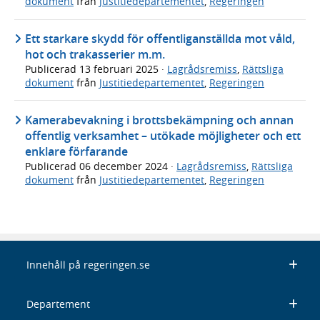
dokument
från
Justitiedepartementet
,
Regeringen
Ett starkare skydd för offentliganställda mot våld,
hot och trakasserier m.m.
Publicerad
13 februari 2025
·
Lagrådsremiss
,
Rättsliga
dokument
från
Justitiedepartementet
,
Regeringen
Kamerabevakning i brottsbekämpning och annan
offentlig verksamhet – utökade möjligheter och ett
enklare förfarande
Publicerad
06 december 2024
·
Lagrådsremiss
,
Rättsliga
dokument
från
Justitiedepartementet
,
Regeringen
Innehåll på regeringen.se
Departement