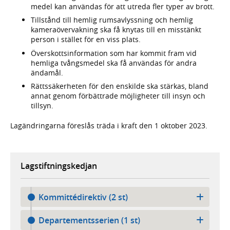
medel kan användas för att utreda fler typer av brott.
Tillstånd till hemlig rums­avlyssning och hemlig
kamera­övervakning ska få knytas till en misstänkt
person i stället för en viss plats.
Överskotts­information som har kommit fram vid
hemliga tvångs­medel ska få användas för andra
ändamål.
Rättssäkerheten för den enskilde ska stärkas, bland
annat genom förbättrade möjlig­heter till insyn och
tillsyn.
Lagändringarna föreslås träda i kraft den 1 oktober 2023.
Lagstiftningskedjan
Kommittédirektiv (2 st)
Departementsserien (1 st)