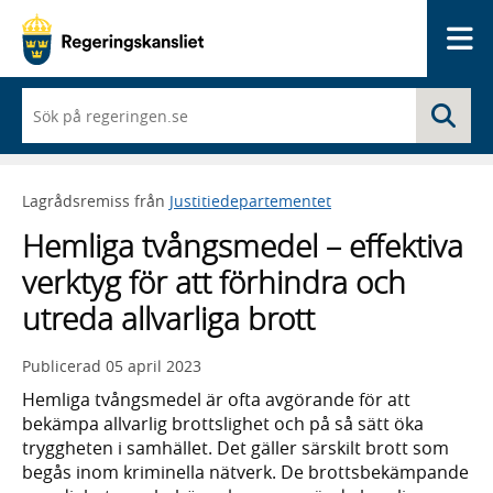
Me
När
Sö
du
börjar
skriva
så
Lagrådsremiss från
Justitiedepartementet
framträder
en
Hemliga tvångsmedel – effektiva
lista
med
verktyg för att förhindra och
sökförslag
utreda allvarliga brott
Publicerad
05 april 2023
Hemliga tvångsmedel är ofta avgörande för att
bekämpa allvarlig brotts­lighet och på så sätt öka
trygg­heten i samhället. Det gäller särskilt brott som
begås inom kriminella nätverk. De brotts­bekämpande