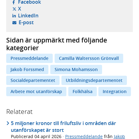
- öppnas i ny flik, extern webbplats,
Facebook
- öppnas i ny flik, extern webbplats,
X
- öppnas i ny flik, extern webbplats,
LinkedIn
- öppnar din e-postklient,
E-post
Sidan är uppmärkt med följande
kategorier
Pressmeddelande
Camilla Waltersson Grönvall
Jakob Forssmed
Simona Mohamsson
Socialdepartementet
Utbildningsdepartementet
Arbete mot utanförskap
Folkhälsa
Integration
Relaterat
5 miljoner kronor till friluftsliv i områden där
utanförskapet är stort
Publicerad
04 april 2026
·
Pressmeddelande
från
Jakob