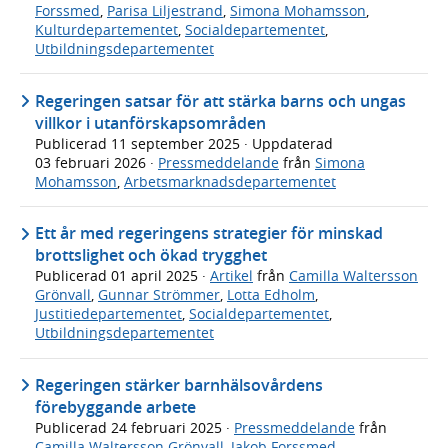
Forssmed
,
Parisa Liljestrand
,
Simona Mohamsson
,
Kulturdepartementet
,
Socialdepartementet
,
Utbildningsdepartementet
Regeringen satsar för att stärka barns och ungas
villkor i utanförskapsområden
Publicerad
11 september 2025
· Uppdaterad
03 februari 2026
·
Pressmeddelande
från
Simona
Mohamsson
,
Arbetsmarknadsdepartementet
Ett år med regeringens strategier för minskad
brottslighet och ökad trygghet
Publicerad
01 april 2025
·
Artikel
från
Camilla Waltersson
Grönvall
,
Gunnar Strömmer
,
Lotta Edholm
,
Justitiedepartementet
,
Socialdepartementet
,
Utbildningsdepartementet
Regeringen stärker barnhälsovårdens
förebyggande arbete
Publicerad
24 februari 2025
·
Pressmeddelande
från
Camilla Waltersson Grönvall
,
Jakob Forssmed
,