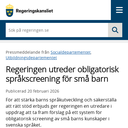
Me
När
Sö
du
börjar
skriva
så
Pressmeddelande från
Socialdepartementet
,
framträder
Utbildningsdepartementet
en
lista
Regeringen utreder obligatorisk
med
sökförslag
språkscreening för små barn
Publicerad
20 februari 2026
För att stärka barns språkutveckling och säkerställa
att rätt stöd erbjuds ger regeringen en utredare i
uppdrag att ta fram förslag på ett system för
obligatorisk screening av små barns kunskaper i
svenska språket.