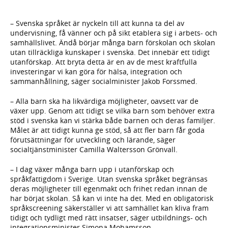
– Svenska språket är nyckeln till att kunna ta del av
undervisning, få vänner och på sikt etablera sig i arbets- och
samhällslivet. Ändå börjar många barn förskolan och skolan
utan tillräckliga kunskaper i svenska. Det innebär ett tidigt
utanförskap. Att bryta detta är en av de mest kraftfulla
investeringar vi kan göra för hälsa, integration och
sammanhållning, säger socialminister Jakob Forssmed.
– Alla barn ska ha likvärdiga möjligheter, oavsett var de
växer upp. Genom att tidigt se vilka barn som behöver extra
stöd i svenska kan vi stärka både barnen och deras familjer.
Målet är att tidigt kunna ge stöd, så att fler barn får goda
förutsättningar för utveckling och lärande, säger
socialtjänstminister Camilla Waltersson Grönvall.
– I dag växer många barn upp i utanförskap och
språkfattigdom i Sverige. Utan svenska språket begränsas
deras möjligheter till egenmakt och frihet redan innan de
har börjat skolan. Så kan vi inte ha det. Med en obligatorisk
språkscreening säkerställer vi att samhället kan kliva fram
tidigt och tydligt med rätt insatser, säger utbildnings- och
integrationsminister Simona Mohamsson.