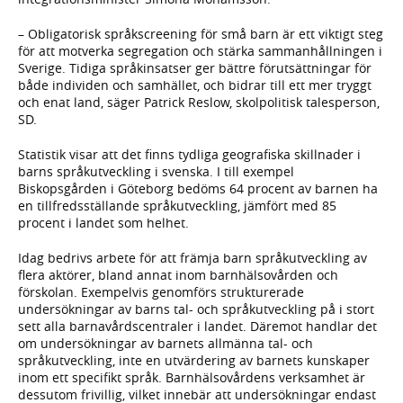
– Obligatorisk språkscreening för små barn är ett viktigt steg
för att motverka segregation och stärka sammanhållningen i
Sverige. Tidiga språkinsatser ger bättre förutsättningar för
både individen och samhället, och bidrar till ett mer tryggt
och enat land, ​säger Patrick Reslow, skolpolitisk talesperson,
SD.
Statistik visar att det finns tydliga geografiska skillnader i
barns språkutveckling i svenska. I till exempel
Biskopsgården i Göteborg bedöms 64 procent av barnen ha
en tillfredsställande språkutveckling, jämfört med 85
procent i landet som helhet.
Idag bedrivs arbete för att främja barn språkutveckling av
flera aktörer, bland annat inom barnhälsovården och
förskolan. Exempelvis genomförs strukturerade
undersökningar av barns tal- och språkutveckling på i stort
sett alla barnavårdscentraler i landet. Däremot handlar det
om undersökningar av barnets allmänna tal- och
språkutveckling, inte en utvärdering av barnets kunskaper
inom ett specifikt språk. Barnhälsovårdens verksamhet är
dessutom frivillig, vilket innebär att undersökningar endast