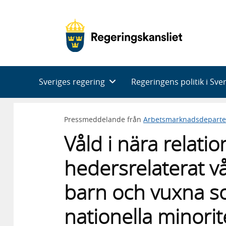
Huvudnavigering
Sveriges regering
Regeringens politik i Sve
Pressmeddelande från
Arbetsmarknadsdepart
Våld i nära relati
hedersrelaterat v
barn och vuxna so
nationella minori