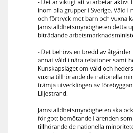
- Det är viktigt att vi arbetar akti
inom alla grupper i Sverige. Våld i
och förtryck mot barn och vuxna kan
Jämställdhetsmyndigheten detta up
biträdande arbetsmarknadsministe
- Det behövs en bredd av åtgärder
annat våld i nära relationer samt h
Kunskapsläget om våld och hedersr
vuxna tillhörande de nationella min
främja utvecklingen av förebyggand
Liljestrand.
Jämställdhetsmyndigheten ska oc
för gott bemötande i ärenden som 
tillhörande de nationella minoritete