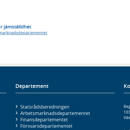
r jämställdhet
marknadsdepartementet
Departement
Ko
Statsrådsberedningen
Reg
10
Arbetsmarknads­departementet
Väx
Finans­departementet
Försvars­departementet