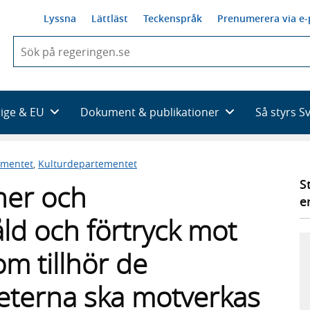
Lyssna
Lättläst
Teckenspråk
Prenumerera via e-
När
du
börjar
skriva
så
rige & EU
Dokument & publikationer
Så styrs S
framträder
en
lista
ementet
,
Kulturdepartementet
med
sökförslag
S
oner och
e
åld och förtryck mot
m tillhör de
teterna ska motverkas