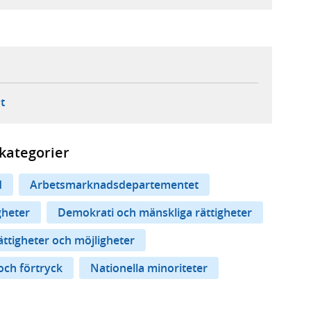
ebbplats,
ern webbplats,
 ny flik, extern webbplats,
- öppnar din e-postklient,
t
kategorier
d
Arbetsmarknadsdepartementet
gheter
Demokrati och mänskliga rättigheter
ättigheter och möjligheter
och förtryck
Nationella minoriteter