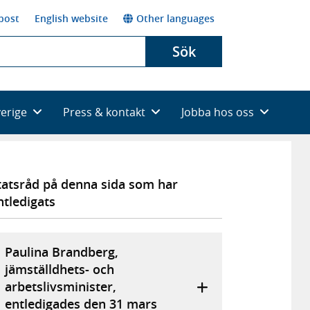
post
English website
Other languages
Sök
verige
Press & kontakt
Jobba hos oss
tatsråd på denna sida som har
ntledigats
Paulina Brandberg,
jämställdhets- och
arbetslivsminister,
entledigades den 31 mars