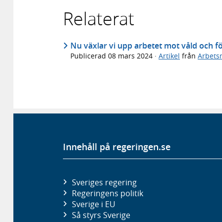
Relaterat
Nu växlar vi upp arbetet mot våld och fö
Publicerad
08 mars 2024
·
Artikel
från
Arbets
Innehåll på regeringen.se
Sveriges regering
Regeringens politik
Sverige i EU
Så styrs Sverige