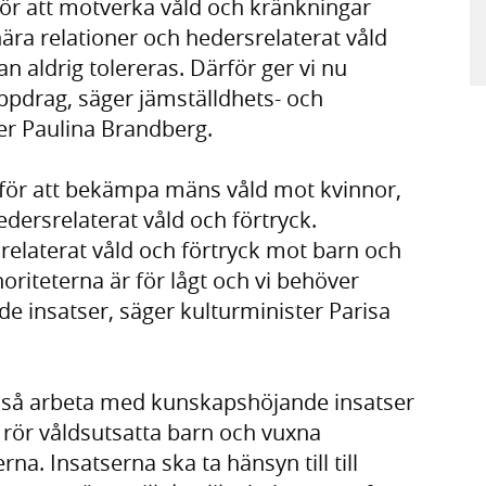
vt för att motverka våld och kränkningar
 nära relationer och hedersrelaterat våld
 aldrig tolereras. Därför ger vi nu
pdrag, säger jämställdhets- och
r Paulina Brandberg.
 för att bekämpa mäns våld mot kvinnor,
edersrelaterat våld och förtryck.
elaterat våld och förtryck mot barn och
oriteterna är för lågt och vi behöver
e insatser, säger kulturminister Parisa
kså arbeta med kunskapshöjande insatser
rör våldsutsatta barn och vuxna
rna. Insatserna ska ta hänsyn till till