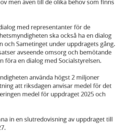
hov men även till de olika behov som finns
dialog med representanter för de
ldhetsmyndigheten ska också ha en dialog
än och Sametinget under uppdragets gång.
nsatser avseende omsorg och bemötande
 föra en dialog med Socialstyrelsen.
yndigheten använda högst 2 miljoner
ning att riksdagen anvisar medel för det
egeringen medel för uppdraget 2025 och
 in en slutredovisning av uppdraget till
7.