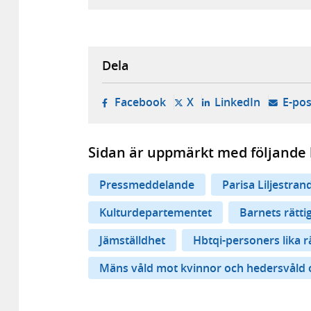
Dela
- öppnas i ny flik, extern w
- öppnas i ny flik, ext
- öppnas i
Facebook
X
LinkedIn
E-pos
Sidan är uppmärkt med följande 
Pressmeddelande
Parisa Liljestran
Kulturdepartementet
Barnets rätti
Jämställdhet
Hbtqi-personers lika r
Mäns våld mot kvinnor och hedersvåld 