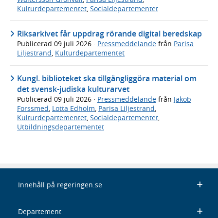
Kulturdepartementet
,
Socialdepartementet
Riksarkivet får uppdrag rörande digital beredskap
Publicerad
09 juli 2026
·
Pressmeddelande
från
Parisa
Liljestrand
,
Kulturdepartementet
Kungl. biblioteket ska tillgängliggöra material om
det svensk-judiska kulturarvet
Publicerad
09 juli 2026
·
Pressmeddelande
från
Jakob
Forssmed
,
Lotta Edholm
,
Parisa Liljestrand
,
Kulturdepartementet
,
Socialdepartementet
,
Utbildningsdepartementet
Innehåll på regeringen.se
Departement