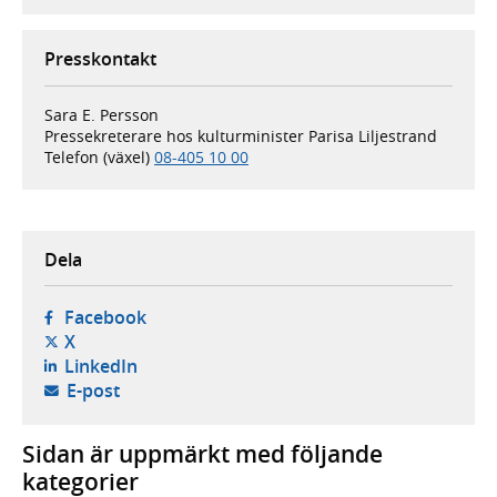
Presskontakt
Sara E. Persson
Pressekreterare hos kulturminister Parisa Liljestrand
Telefon (växel)
08-405 10 00
Dela
- öppnas i ny flik, extern webbplats,
Facebook
- öppnas i ny flik, extern webbplats,
X
- öppnas i ny flik, extern webbplats,
LinkedIn
- öppnar din e-postklient,
E-post
Sidan är uppmärkt med följande
kategorier