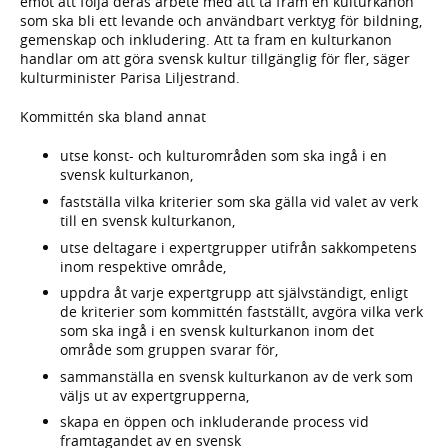
emot att följa deras arbete med att ta fram en kulturkanon
som ska bli ett levande och användbart verktyg för bildning,
gemenskap och inkludering. Att ta fram en kulturkanon
handlar om att göra svensk kultur tillgänglig för fler, säger
kulturminister Parisa Liljestrand.
Kommittén ska bland annat
utse konst- och kulturområden som ska ingå i en
svensk kulturkanon,
fastställa vilka kriterier som ska gälla vid valet av verk
till en svensk kulturkanon,
utse deltagare i expertgrupper utifrån sakkompetens
inom respektive område,
uppdra åt varje expertgrupp att självständigt, enligt
de kriterier som kommittén fastställt, avgöra vilka verk
som ska ingå i en svensk kulturkanon inom det
område som gruppen svarar för,
sammanställa en svensk kulturkanon av de verk som
väljs ut av expertgrupperna,
skapa en öppen och inkluderande process vid
framtagandet av en svensk