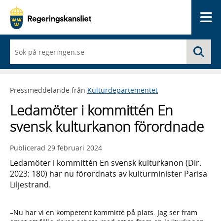
Me
När
Sö
du
börjar
skriva
så
Pressmeddelande från
Kulturdepartementet
framträder
en
Ledamöter i kommittén En
lista
med
svensk kulturkanon förordnade
sökförslag
Publicerad
29 februari 2024
Ledamöter i kommittén En svensk kulturkanon (Dir.
2023: 180) har nu förordnats av kulturminister Parisa
Liljestrand.
–Nu har vi en kompetent kommitté på plats. Jag ser fram