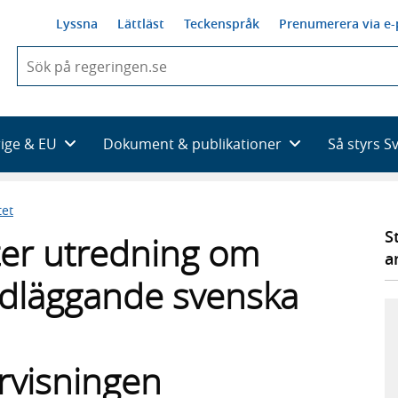
Lyssna
Lättläst
Teckenspråk
Prenumerera via e-
När
du
börjar
skriva
så
rige & EU
Dokument & publikationer
Så styrs S
framträder
en
lista
tet
med
sökförslag
S
tter utredning om
a
ndläggande svenska
visningen