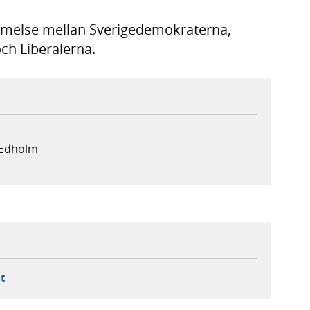
mmelse mellan Sverigedemokraterna,
ch Liberalerna.
 Edholm
ebbplats,
ern webbplats,
 ny flik, extern webbplats,
- öppnar din e-postklient,
t