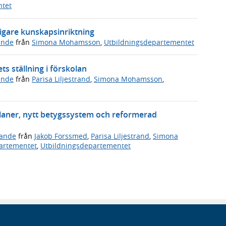
ntet
igare kunskapsinriktning
ande
från
Simona Mohamsson
,
Utbildningsdepartementet
ts ställning i förskolan
ande
från
Parisa Liljestrand
,
Simona Mohamsson
,
planer, nytt betygssystem och reformerad
ande
från
Jakob Forssmed
,
Parisa Liljestrand
,
Simona
artementet
,
Utbildningsdepartementet