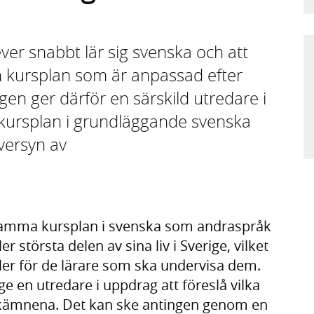
ever snabbt lär sig svenska och att
n kursplan som är anpassad efter
gen ger därför en särskild utredare i
 kursplan i grundläggande svenska
versyn av
r samma kursplan i svenska som andraspråk
r största delen av sina liv i Sverige, vilket
eller för de lärare som ska undervisa dem.
ge en utredare i uppdrag att föreslå vilka
skämnena. Det kan ske antingen genom en