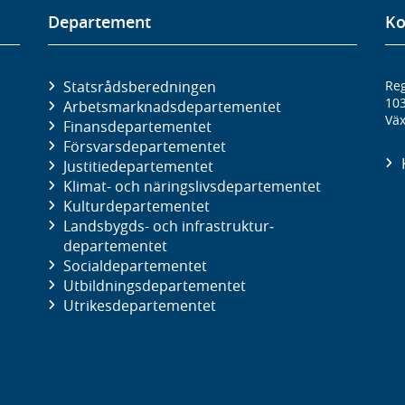
Departement
Ko
Statsrådsberedningen
Reg
10
Arbetsmarknads­departementet
Väx
Finans­departementet
Försvars­departementet
Justitie­departementet
Klimat- och näringslivs­departementet
Kultur­departementet
Landsbygds- och infrastruktur­
departementet
Social­departementet
Utbildnings­departementet
Utrikes­departementet