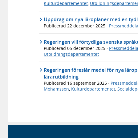
Kulturdepartementet
,
Utbildningsdeparteme
Uppdrag om nya läroplaner med en tydl
Publicerad
22 december 2025
·
Pressmeddel
Regeringen vill förtydliga svenska språke
Publicerad
05 december 2025
·
Pressmeddel
Utbildningsdepartementet
Regeringen föreslår medel för nya läro
lärarutbildning
Publicerad
16 september 2025
·
Pressmeddel
Mohamsson
,
Kulturdepartementet
,
Socialdep