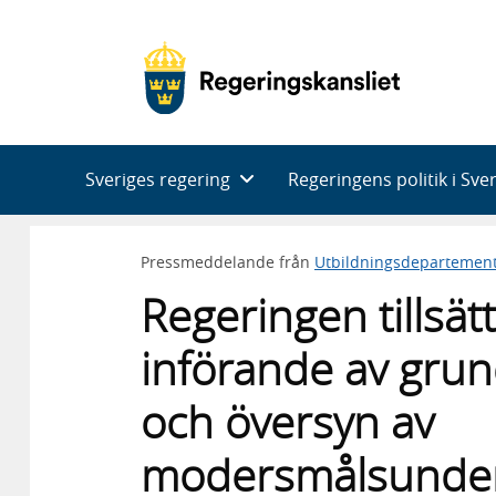
Huvudnavigering
Sveriges regering
Regeringens politik i Sve
Pressmeddelande från
Utbildningsdepartemen
Regeringen tillsä
införande av gru
och översyn av
modersmålsunder