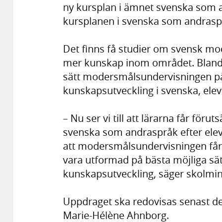
ny kursplan i ämnet svenska som a
kursplanen i svenska som andraspr
Det finns få studier om svensk m
mer kunskap inom området. Bland 
sätt modersmålsundervisningen påv
kunskapsutveckling i svenska, elev
– Nu ser vi till att lärarna får för
svenska som andraspråk efter eleve
att modersmålsundervisningen får 
vara utformad på bästa möjliga sätt
kunskapsutveckling, säger skolmin
Uppdraget ska redovisas senast de
Marie-Hélène Ahnborg.