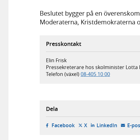
Beslutet bygger på en överensko
Moderaterna, Kristdemokraterna o
Presskontakt
Elin Frisk
Pressekreterare hos skolminister Lotta
Telefon (växel)
08-405 10 00
Dela
- öppnas i ny flik, extern w
- öppnas i ny flik, ext
- öppnas i
Facebook
X
LinkedIn
E-pos