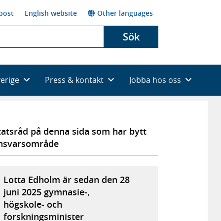
post
English website
Other languages
Sök
verige
Press & kontakt
Jobba hos oss
tatsråd på denna sida som har bytt
nsvarsområde
Lotta Edholm är sedan den 28
juni 2025 gymnasie-,
högskole- och
forskningsminister