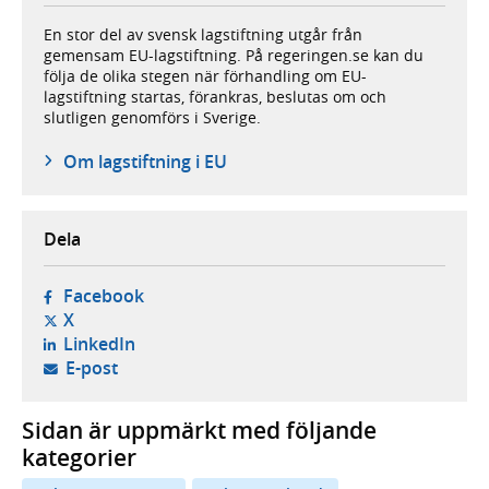
En stor del av svensk lagstiftning utgår från
gemensam EU-lagstiftning. På regeringen.se kan du
följa de olika stegen när förhandling om EU-
lagstiftning startas, förankras, beslutas om och
slutligen genomförs i Sverige.
Om lagstiftning i EU
Dela
- öppnas i ny flik, extern webbplats,
Facebook
- öppnas i ny flik, extern webbplats,
X
- öppnas i ny flik, extern webbplats,
LinkedIn
- öppnar din e-postklient,
E-post
Sidan är uppmärkt med följande
kategorier