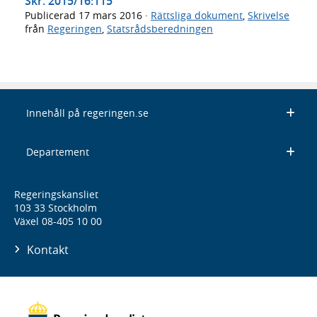
Skr. 2015/16:115
Publicerad
17 mars 2016
·
Rättsliga dokument
,
Skrivelse
från
Regeringen
,
Statsrådsberedningen
Innehåll på regeringen.se
Departement
Regeringskansliet
103 33 Stockholm
Växel 08-405 10 00
Kontakt