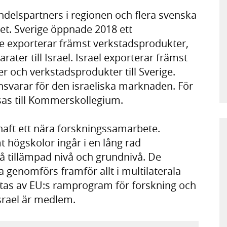
andelspartners i regionen och flera svenska
det. Sverige öppnade 2018 ett
ige exporterar främst verkstadsprodukter,
ter till Israel. Israel exporterar främst
r och verkstadsprodukter till Sverige.
svarar för den israeliska marknaden. För
sas till Kommerskollegium.
t haft ett nära forskningssamarbete.
t högskolor ingår i en lång rad
tillämpad nivå och grundnivå. De
 genomförs framför allt i multilaterala
tas av EU:s ramprogram för forskning och
srael är medlem.