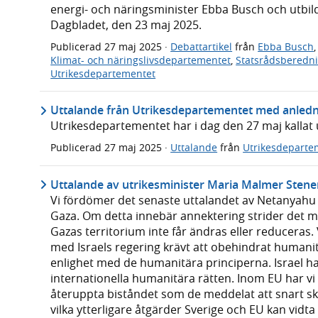
energi- och näringsminister Ebba Busch och utbi
Dagbladet, den 23 maj 2025.
Publicerad
27 maj 2025
·
Debattartikel
från
Ebba Busch
Klimat- och näringslivsdepartementet
,
Statsrådsberedn
Utrikesdepartementet
Uttalande från Utrikesdepartementet med anledn
Utrikesdepartementet har i dag den 27 maj kallat
Publicerad
27 maj 2025
·
Uttalande
från
Utrikesdeparte
Uttalande av utrikesminister Maria Malmer Stene
Vi fördömer det senaste uttalandet av Netanyahu o
Gaza. Om detta innebär annektering strider det mot
Gazas territorium inte får ändras eller reduceras
med Israels regering krävt att obehindrat humanitär
enlighet med de humanitära principerna. Israel ha
internationella humanitära rätten. Inom EU har vi 
återuppta biståndet som de meddelat att snart sk
vilka ytterligare åtgärder Sverige och EU kan vidta