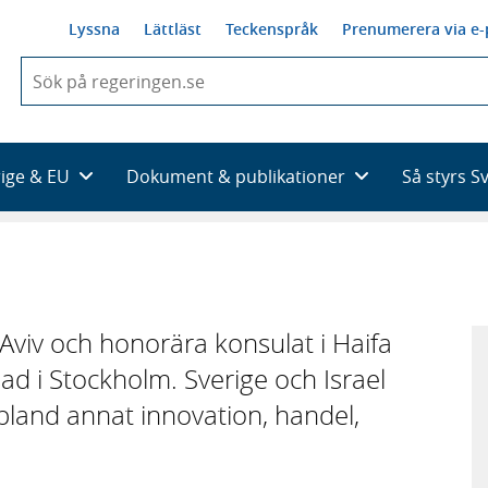
Lyssna
Lättläst
Teckenspråk
Prenumerera via e-
När
du
börjar
skriva
så
rige & EU
Dokument & publikationer
Så styrs S
framträder
en
lista
med
sökförslag
Aviv och honorära konsulat i Haifa
sad i Stockholm. Sverige och Israel
bland annat innovation, handel,