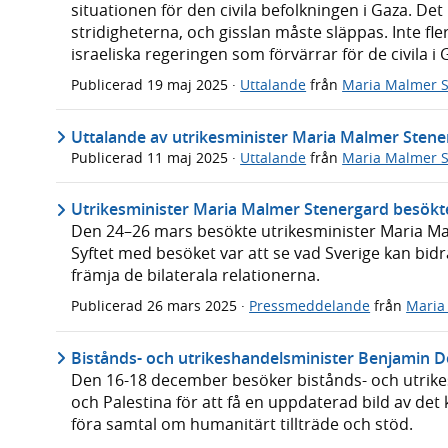
situationen för den civila befolkningen i Gaza. De
stridigheterna, och gisslan måste släppas. Inte fle
israeliska regeringen som förvärrar för de civila i 
Publicerad
19 maj 2025
·
Uttalande
från
Maria Malmer 
Uttalande av utrikesminister Maria Malmer Stene
Publicerad
11 maj 2025
·
Uttalande
från
Maria Malmer 
Utrikesminister Maria Malmer Stenergard besökte
Den 24–26 mars besökte utrikesminister Maria Mal
Syftet med besöket var att se vad Sverige kan bid
främja de bilaterala relationerna.
Publicerad
26 mars 2025
·
Pressmeddelande
från
Maria
Bistånds- och utrikeshandelsminister Benjamin D
Den 16-18 december besöker bistånds- och utrike
och Palestina för att få en uppdaterad bild av det
föra samtal om humanitärt tillträde och stöd.