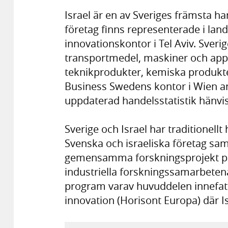
Israel är en av Sveriges främsta h
företag finns representerade i lan
innovationskontor i Tel Aviv. Sver
transportmedel, maskiner och appara
teknikprodukter, kemiska produkte
Business Swedens kontor i Wien an
uppdaterad handelsstatistik hänvi
Sverige och Israel har traditionell
Svenska och israeliska företag sam
gemensamma forskningsprojekt på 
industriella forskningssamarbetena
program varav huvuddelen innefat
innovation (Horisont Europa) där I