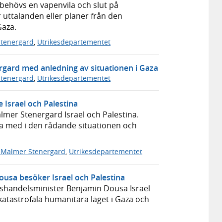
t behövs en vapenvila och slut på
r uttalanden eller planer från den
Gaza.
Stenergard
,
Utrikesdepartementet
rgard med anledning av situationen i Gaza
Stenergard
,
Utrikesdepartementet
 Israel och Palestina
mer Stenergard Israel och Palestina.
ra med i den rådande situationen och
 Malmer Stenergard
,
Utrikesdepartementet
ousa besöker Israel och Palestina
shandelsminister Benjamin Dousa Israel
 katastrofala humanitära läget i Gaza och