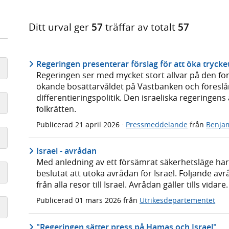
Ditt urval ger
57
träffar av totalt
57
Regeringen presenterar förslag för att öka trycke
Regeringen ser med mycket stort allvar på den for
ökande bosättarvåldet på Västbanken och föreslår
differentieringspolitik. Den israeliska regeringe
folkrätten.
Publicerad
21 april 2026
·
Pressmeddelande
från
Benja
Israel - avrådan
Med anledning av ett försämrat säkerhetsläge ha
beslutat att utöka avrådan för Israel. Följande a
från alla resor till Israel. Avrådan gäller tills vidare.
Publicerad
01 mars 2026
från
Utrikesdepartementet
"Regeringen sätter press på Hamas och Israel"