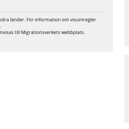
andra länder. För information om visumregler
.
nvisas till Migrationsverkets webbplats.
s i ny flik, extern webbplats,