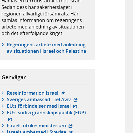
Hamas en terroristattack mot Israel.
Sedan dess har säkerhetsläget i
regionen allvarligt försämrats. Här
samlas information om regeringens
arbete med anledning av situationen
och det efterföljande kriget.
Regeringens arbete med anledning
av situationen i Israel och Palestina
Genvägar
- extern webbplats,
Reseinformation Israel
- extern webbplats,
Sveriges ambassad i Tel Aviv
- extern webbplats,
EU:s förbindelser med Israel
- extern webbplats,
EU:s södra grannskapspolitik (EGP)
- extern webbplats,
Israels utrikesministerium
- extern webbplats,
Israels ambassad i Sverige