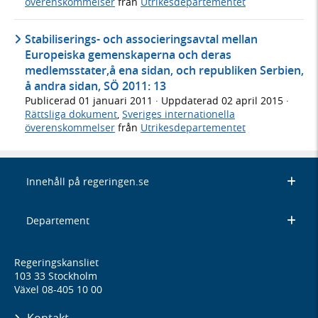
överenskommelser
från
Utrikesdepartementet
Stabiliserings- och associeringsavtal mellan
Europeiska gemenskaperna och deras
medlemsstater,å ena sidan, och republiken Serbien,
å andra sidan, SÖ 2011: 13
Publicerad
01 januari 2011
· Uppdaterad
02 april 2015
·
Rättsliga dokument
,
Sveriges internationella
överenskommelser
från
Utrikesdepartementet
Innehåll på regeringen.se
Departement
Regeringskansliet
103 33 Stockholm
Växel 08-405 10 00