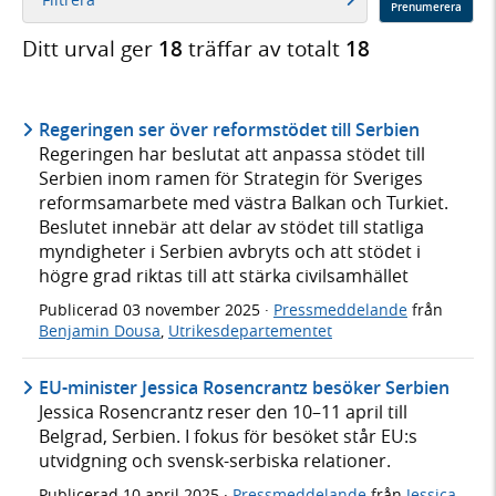
Prenumerera
Ditt urval ger
18
träffar av totalt
18
Regeringen ser över reformstödet till Serbien
Regeringen har beslutat att anpassa stödet till
Serbien inom ramen för Strategin för Sveriges
reformsamarbete med västra Balkan och Turkiet.
Beslutet innebär att delar av stödet till statliga
myndigheter i Serbien avbryts och att stödet i
högre grad riktas till att stärka civilsamhället
Publicerad
03 november 2025
·
Pressmeddelande
från
Benjamin Dousa
,
Utrikesdepartementet
EU-minister Jessica Rosencrantz besöker Serbien
Jessica Rosencrantz reser den 10–11 april till
Belgrad, Serbien. I fokus för besöket står EU:s
utvidgning och svensk-serbiska relationer.
Publicerad
10 april 2025
·
Pressmeddelande
från
Jessica