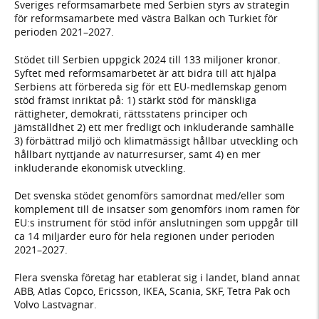
Sveriges reformsamarbete med Serbien styrs av strategin
för reformsamarbete med västra Balkan och Turkiet för
perioden 2021–2027.
Stödet till Serbien uppgick 2024 till 133 miljoner kronor.
Syftet med reformsamarbetet är att bidra till att hjälpa
Serbiens att förbereda sig för ett EU-medlemskap genom
stöd främst inriktat på: 1) stärkt stöd för mänskliga
rättigheter, demokrati, rättsstatens principer och
jämställdhet 2) ett mer fredligt och inkluderande samhälle
3) förbättrad miljö och klimatmässigt hållbar utveckling och
hållbart nyttjande av naturresurser, samt 4) en mer
inkluderande ekonomisk utveckling.
Det svenska stödet genomförs samordnat med/eller som
komplement till de insatser som genomförs inom ramen för
EU:s instrument för stöd inför anslutningen som uppgår till
ca 14 miljarder euro för hela regionen under perioden
2021–2027.
Flera svenska företag har etablerat sig i landet, bland annat
ABB, Atlas Copco, Ericsson, IKEA, Scania, SKF, Tetra Pak och
Volvo Lastvagnar.