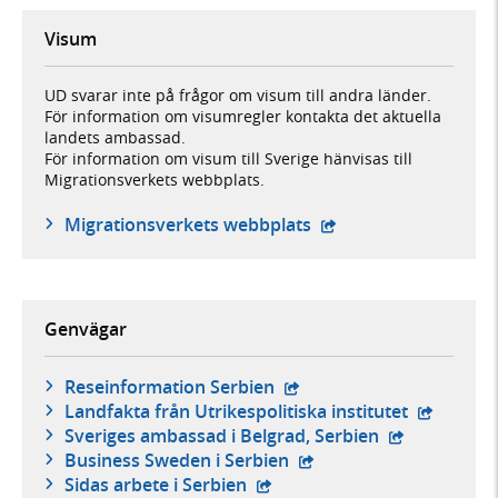
Visum
UD svarar inte på frågor om visum till andra länder.
För information om visumregler kontakta det aktuella
landets ambassad.
För information om visum till Sverige hänvisas till
Migrationsverkets webbplats.
- öppnas i ny flik, ex
Migrationsverkets webbplats
Genvägar
- extern webbplats,
Reseinformation Serbien
- extern 
Landfakta från Utrikespolitiska institutet
- extern webb
Sveriges ambassad i Belgrad, Serbien
- extern webbplats,
Business Sweden i Serbien
- extern webbplats,
Sidas arbete i Serbien