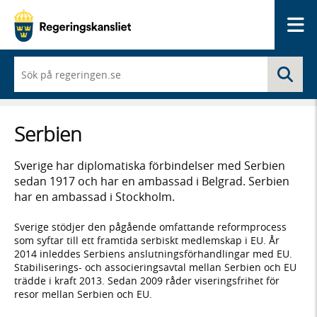
Me
När
Sö
du
börjar
skriva
så
Serbien
framträder
en
lista
Sverige har diplomatiska förbindelser med Serbien
med
sedan 1917 och har en ambassad i Belgrad. Serbien
sökförslag
har en ambassad i Stockholm.
Sverige stödjer den pågående omfattande reformprocess
som syftar till ett framtida serbiskt medlemskap i EU. År
2014 inleddes Serbiens anslutningsförhandlingar med EU.
Stabiliserings- och associeringsavtal mellan Serbien och EU
trädde i kraft 2013. Sedan 2009 råder viseringsfrihet för
resor mellan Serbien och EU.