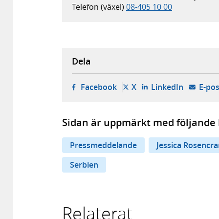
Telefon (växel)
08-405 10 00
Dela
- öppnas i ny flik, extern w
- öppnas i ny flik, ext
- öppnas i
Facebook
X
LinkedIn
E-pos
Sidan är uppmärkt med följande 
Pressmeddelande
Jessica Rosencra
Serbien
Relaterat