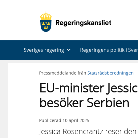
Huvudnavigering
Sveriges regering
Regeringens politik i Sve
Pressmeddelande från
Statsrådsberedningen
EU-minister Jessi
besöker Serbien
Publicerad
10 april 2025
Jessica Rosencrantz reser den 1