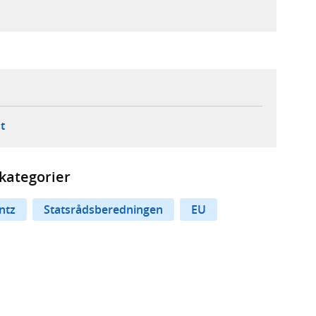
ebbplats,
ern webbplats,
 ny flik, extern webbplats,
- öppnar din e-postklient,
t
kategorier
ntz
Statsrådsberedningen
EU