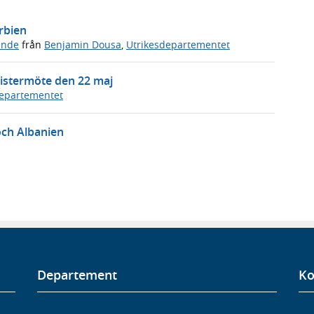
rbien
ande
från
Benjamin Dousa
,
Utrikesdepartementet
nistermöte den 22 maj
departementet
ch Albanien
Departement
Ko