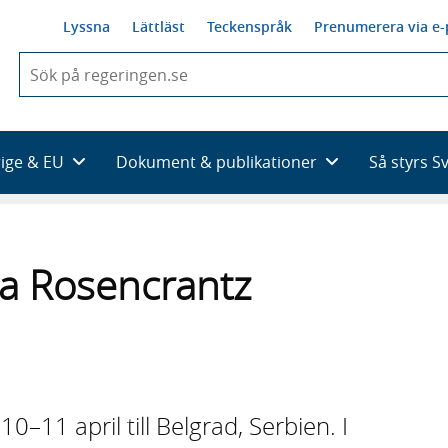
Lyssna
Lättläst
Teckenspråk
Prenumerera via e-
När
du
börjar
skriva
så
rige & EU
Dokument & publikationer
Så styrs S
framträder
en
lista
med
sökförslag
ca Rosencrantz
0–11 april till Belgrad, Serbien. I