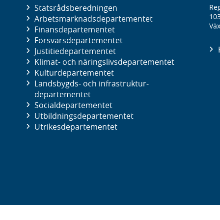
Statsrådsberedningen
Reg
10
Arbetsmarknads­departementet
Väx
Finans­departementet
Försvars­departementet
Justitie­departementet
Klimat- och näringslivs­departementet
Kultur­departementet
Landsbygds- och infrastruktur­
departementet
Social­departementet
Utbildnings­departementet
Utrikes­departementet