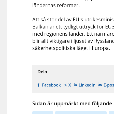
ländernas reformer.
Att så stor del av EU:s utrikesmin
Balkan är ett tydligt uttryck för EU
med regionens länder. Ett närmar
blir allt viktigare i ljuset av Ryss
säkerhetspolitiska läget i Europa.
Dela
- öppnas i ny flik, extern w
- öppnas i ny flik, ext
- öppnas i
Facebook
X
LinkedIn
E-pos
Sidan är uppmärkt med följande 