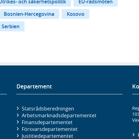
Utrikes- och säkerhetspolitik
EU-rådsmöten
Bosnien-Hercegovina
Kosovo
Serbien
Departement
Ko
Statsrådsberedningen
Reg
10
Arbetsmarknads­departementet
Väx
Finans­departementet
Försvars­departementet
Justitie­departementet