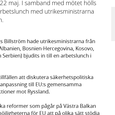
 22 maj. I samband med mötet hölls
n arbetslunch med utrikesministrarna
n.
ias Billström hade utrikesministrarna från
(Albanien, Bosnien-Hercegovina, Kosovo,
bien) bjudits in till en arbetslunch i
llfällen att diskutera säkerhetspolitiska
s anpassning till EU:s gemensamma
ktioner mot Ryssland.
lka reformer som pågår på Västra Balkan
jligheterna för EU att på olika sätt stödja