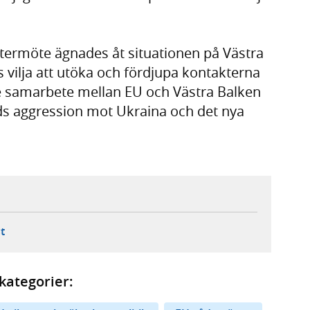
istermöte ägnades åt situationen på Västra
:s vilja att utöka och fördjupa kontakterna
e samarbete mellan EU och Västra Balken
lands aggression mot Ukraina och det nya
ebbplats,
ern webbplats,
 ny flik, extern webbplats,
- öppnar din e-postklient,
t
kategorier: