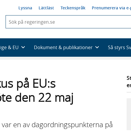
Lyssna
Lättläst
Teckenspråk
Prenumerera via e-
När
du
börjar
skriva
så
rige & EU
Dokument & publikationer
Så styrs S
framträder
en
lista
med
sökförslag
S
kus på EU:s
e
öte den 22 maj
n var en av dagordningspunkterna på