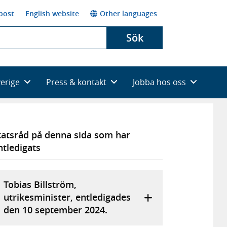
post
English website
Other languages
Sök
verige
Press & kontakt
Jobba hos oss
tatsråd på denna sida som har
ntledigats
Tobias Billström,
utrikesminister, entledigades
den 10 september 2024.