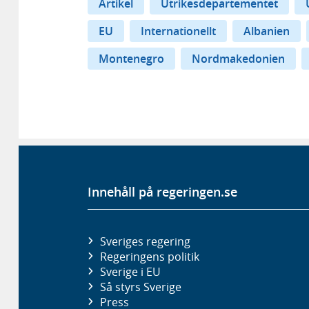
Artikel
Utrikesdepartementet
EU
Internationellt
Albanien
Montenegro
Nordmakedonien
Innehåll på regeringen.se
Sveriges regering
Regeringens politik
Sverige i EU
Så styrs Sverige
Press