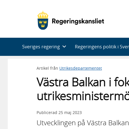
Huvudnavigering
Sveriges regering
Regeringens politik i Sve
Artikel från
Utrikesdepartementet
Västra Balkan i fo
utrikesministerm
Publicerad
25 maj 2023
Utvecklingen på Västra Balka