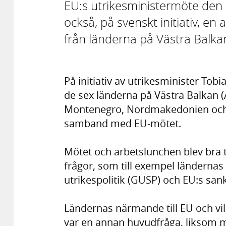
EU:s utrikesministermöte den
också, på svenskt initiativ, e
från länderna på Västra Balka
På initiativ av utrikesminister Tob
de sex länderna på Västra Balkan 
Montenegro, Nordmakedonien och Ser
samband med EU-mötet.
Mötet och arbetslunchen blev bra ti
frågor, som till exempel länderna
utrikespolitik (GUSP) och EU:s san
Ländernas närmande till EU och vi
var en annan huvudfråga, liksom mö