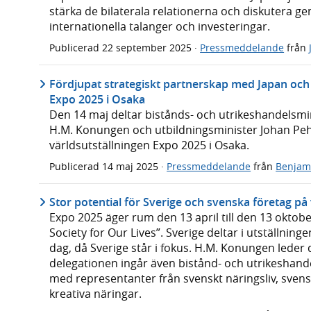
stärka de bilaterala relationerna och diskutera 
internationella talanger och investeringar.
Publicerad
22 september 2025
·
Pressmeddelande
från
Fördjupat strategiskt partnerskap med Japan och 
Expo 2025 i Osaka
Den 14 maj deltar bistånds- och utrikeshandelsm
H.M. Konungen och utbildningsminister Johan Pehr
världsutställningen Expo 2025 i Osaka.
Publicerad
14 maj 2025
·
Pressmeddelande
från
Benjam
Stor potential för Sverige och svenska företag på
Expo 2025 äger rum den 13 april till den 13 oktob
Society for Our Lives”. Sverige deltar i utställnin
dag, då Sverige står i fokus. H.M. Konungen leder
delegationen ingår även bistånd- och utrikeshan
med representanter från svenskt näringsliv, sven
kreativa näringar.