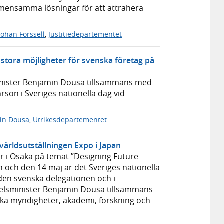
gemensamma lösningar för att attrahera
Johan Forssell
,
Justitiedepartementet
stora möjligheter för svenska företag på
inister Benjamin Dousa tillsammans med
son i Sveriges nationella dag vid
in Dousa
,
Utrikesdepartementet
 världsutställningen Expo i Japan
er i Osaka på temat ”Designing Future
gen och den 14 maj är det Sveriges nationella
 den svenska delegationen och i
delsminister Benjamin Dousa tillsammans
ska myndigheter, akademi, forskning och