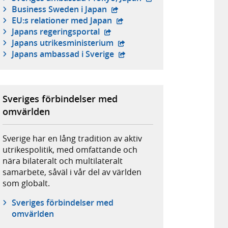
- extern webbplats,
Business Sweden i Japan
- extern webbplats,
EU:s relationer med Japan
- extern webbplats,
Japans regeringsportal
- extern webbplats,
Japans utrikesministerium
- extern webbplats,
Japans ambassad i Sverige
Sveriges förbindelser med
omvärlden
Sverige har en lång tradition av aktiv
utrikespolitik, med omfattande och
nära bilateralt och multilateralt
samarbete, såväl i vår del av världen
som globalt.
Sveriges förbindelser med
omvärlden