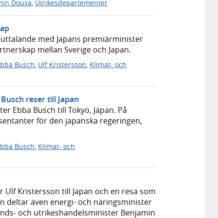
min Dousa
,
Utrikesdepartementet
kap
t uttalande med Japans premiärminister
partnerskap mellan Sverige och Japan.
Ebba Busch
,
Ulf Kristersson
,
Klimat- och
Busch reser till Japan
r Ebba Busch till Tokyo, Japan. På
entanter för den japanska regeringen,
Ebba Busch
,
Klimat- och
 Ulf Kristersson till Japan och en resa som
san deltar även energi- och näringsminister
ånds- och utrikeshandelsminister Benjamin