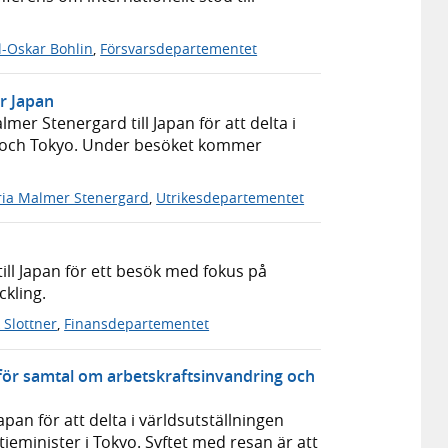
l-Oskar Bohlin
,
Försvarsdepartementet
r Japan
er Stenergard till Japan för att delta i
ma och Tokyo. Under besöket kommer
ia Malmer Stenergard
,
Utrikesdepartementet
till Japan för ett besök med fokus på
ckling.
k Slottner
,
Finansdepartementet
n för samtal om arbetskraftsinvandring och
pan för att delta i världsutställningen
ieminister i Tokyo. Syftet med resan är att