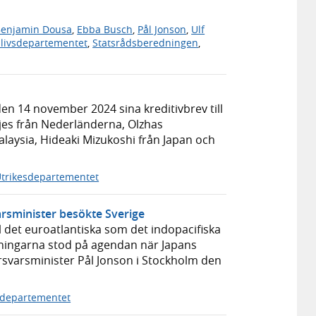
enjamin Dousa
,
Ebba Busch
,
Pål Jonson
,
Ulf
slivsdepartementet
,
Statsrådsberedningen
,
 14 november 2024 sina kreditivbrev till
jes från Nederländerna, Olzhas
laysia, Hideaki Mizukoshi från Japan och
trikesdepartementet
arsminister besökte Sverige
l det euroatlantiska som det indopacifiska
ningarna stod på agendan när Japans
rsvarsminister Pål Jonson i Stockholm den
sdepartementet