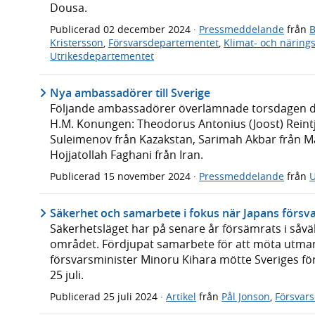
Dousa.
Publicerad
02 december 2024
·
Pressmeddelande
från
B
Kristersson
,
Försvarsdepartementet
,
Klimat- och näring
Utrikesdepartementet
Nya ambassadörer till Sverige
Följande ambassadörer överlämnade torsdagen den
H.M. Konungen: Theodorus Antonius (Joost) Reint
Suleimenov från Kazakstan, Sarimah Akbar från Ma
Hojjatollah Faghani från Iran.
Publicerad
15 november 2024
·
Pressmeddelande
från
U
Säkerhet och samarbete i fokus när Japans försv
Säkerhetsläget har på senare år försämrats i såvä
området. Fördjupat samarbete för att möta utma
försvarsminister Minoru Kihara mötte Sveriges fö
25 juli.
Publicerad
25 juli 2024
·
Artikel
från
Pål Jonson
,
Försvar