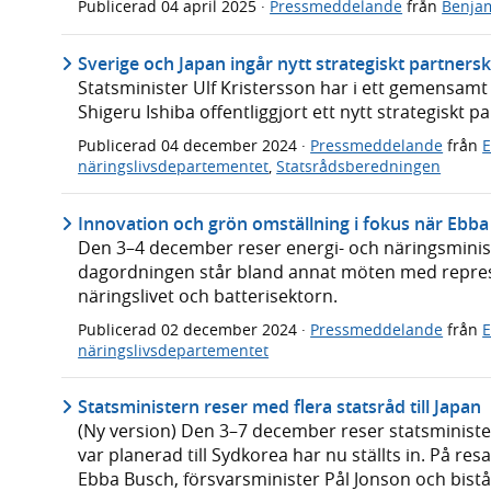
Publicerad
04 april 2025
·
Pressmeddelande
från
Benja
Sverige och Japan ingår nytt strategiskt partners
Statsminister Ulf Kristersson har i ett gemensam
Shigeru Ishiba offentliggjort ett nytt strategiskt 
Publicerad
04 december 2024
·
Pressmeddelande
från
näringslivsdepartementet
,
Statsrådsberedningen
Innovation och grön omställning i fokus när Ebba 
Den 3–4 december reser energi- och näringsministe
dagordningen står bland annat möten med repres
näringslivet och batterisektorn.
Publicerad
02 december 2024
·
Pressmeddelande
från
näringslivsdepartementet
Statsministern reser med flera statsråd till Japan
(Ny version) Den 3–7 december reser statsminister
var planerad till Sydkorea har nu ställts in. På re
Ebba Busch, försvarsminister Pål Jonson och bist