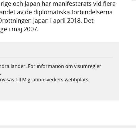
ige och Japan har manifesterats vid flera
irandet av de diplomatiska förbindelserna
ottningen Japan i april 2018. Det
ge i maj 2007.
andra länder. För information om visumregler
.
nvisas till Migrationsverkets webbplats.
s i ny flik, extern webbplats,