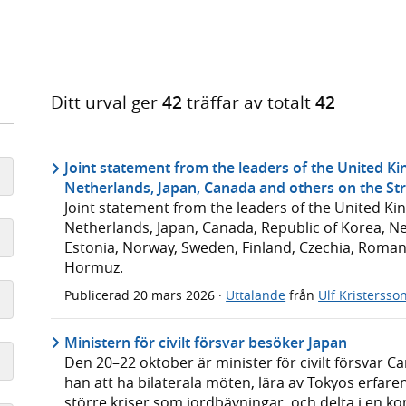
Ditt urval ger
42
träffar av totalt
42
Joint statement from the leaders of the United Ki
Netherlands, Japan, Canada and others on the St
Joint statement from the leaders of the United Ki
Netherlands, Japan, Canada, Republic of Korea, Ne
Estonia, Norway, Sweden, Finland, Czechia, Romani
Hormuz.
Publicerad
20 mars 2026
·
Uttalande
från
Ulf Kristersso
Ministern för civilt försvar besöker Japan
Den 20–22 oktober är minister för civilt försvar C
han att ha bilaterala möten, lära av Tokyos erfare
större kriser som jordbävningar, och delta i en kon