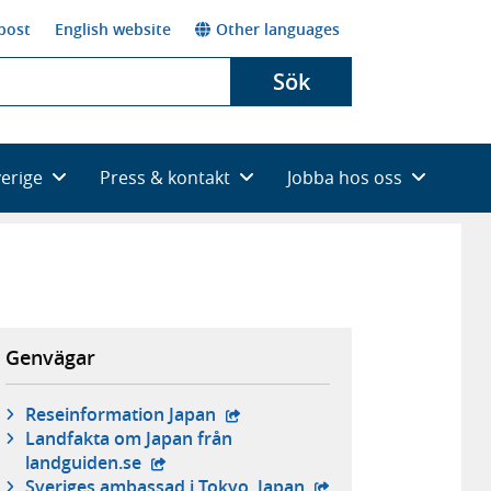
post
English website
Other languages
Sök
verige
Press & kontakt
Jobba hos oss
Genvägar
- extern webbplats,
Reseinformation Japan
Landfakta om Japan från
- extern webbplats,
landguiden.se
- extern webbplats,
Sveriges ambassad i Tokyo, Japan