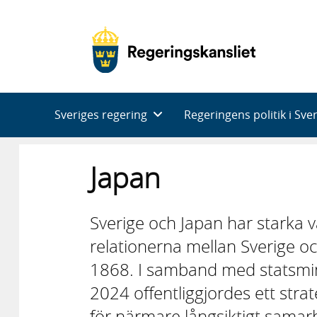
Huvudnavigering
Sveriges regering
Regeringens politik i Sve
Japan
Sverige och Japan har starka
relationerna mellan Sverige och 
1868. I samband med statsmini
2024 offentliggjordes ett strat
för närmare långsiktigt sama