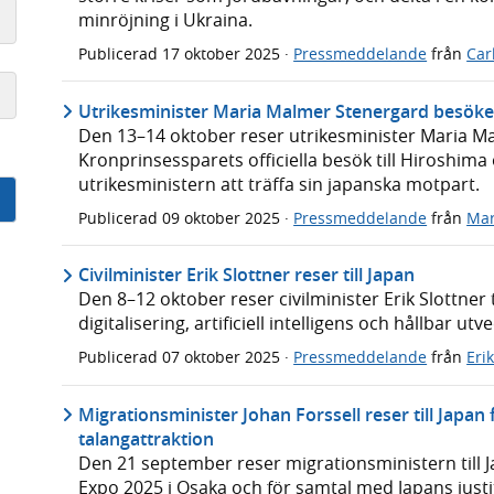
minröjning i Ukraina.
Publicerad
17 oktober 2025
·
Pressmeddelande
från
Car
Utrikesminister Maria Malmer Stenergard besöke
Den 13–14 oktober reser utrikesminister Maria Malm
Kronprinsessparets officiella besök till Hiroshi
utrikesministern att träffa sin japanska motpart.
Publicerad
09 oktober 2025
·
Pressmeddelande
från
Mar
Civilminister Erik Slottner reser till Japan
Den 8–12 oktober reser civilminister Erik Slottner 
digitalisering, artificiell intelligens och hållbar utve
Publicerad
07 oktober 2025
·
Pressmeddelande
från
Eri
Migrationsminister Johan Forssell reser till Japa
talangattraktion
Den 21 september reser migrationsministern till Ja
Expo 2025 i Osaka och för samtal med Japans justit