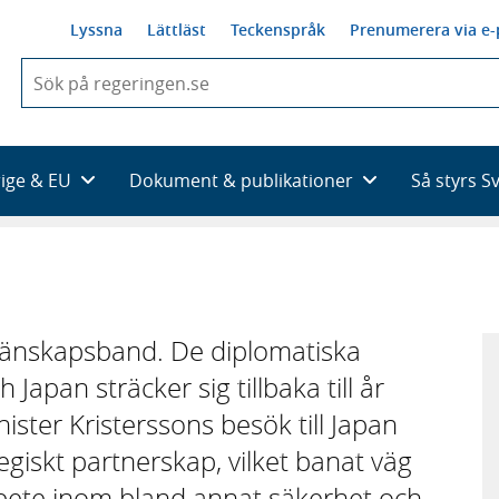
Lyssna
Lättläst
Teckenspråk
Prenumerera via e-
När
du
börjar
skriva
så
rige & EU
Dokument & publikationer
Så styrs S
framträder
en
lista
med
sökförslag
 vänskapsband. De diplomatiska
Japan sträcker sig tillbaka till år
ster Kristerssons besök till Japan
egiskt partnerskap, vilket banat väg
rbete inom bland annat säkerhet och