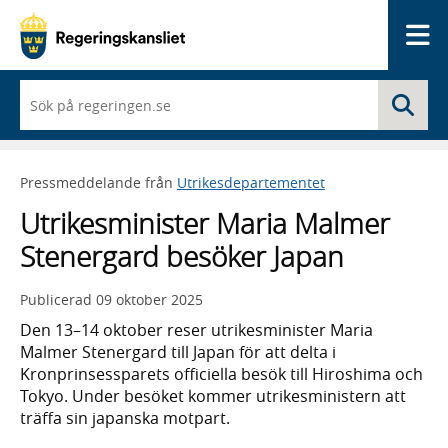
Me
När
Sö
du
börjar
skriva
så
Pressmeddelande från
Utrikesdepartementet
framträder
en
Utrikesminister Maria Malmer
lista
med
Stenergard besöker Japan
sökförslag
Publicerad
09 oktober 2025
Den 13–14 oktober reser utrikesminister Maria
Malmer Stenergard till Japan för att delta i
Kronprinsessparets officiella besök till Hiroshima och
Tokyo. Under besöket kommer utrikesministern att
träffa sin japanska motpart.