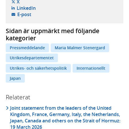
- öppnas i ny flik, extern webbplats,
X
- öppnas i ny flik, extern webbplats,
LinkedIn
- öppnar din e-postklient,
E-post
Sidan är uppmärkt med följande
kategorier
Pressmeddelande
Maria Malmer Stenergard
Utrikesdepartementet
Utrikes- och säkerhetspolitik
Internationellt
Japan
Relaterat
Joint statement from the leaders of the United
Kingdom, France, Germany, Italy, the Netherlands,
Japan, Canada and others on the Strait of Hormuz:
19 March 2026