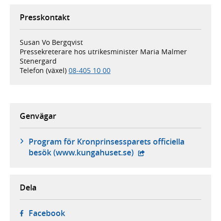
Presskontakt
Susan Vo Bergqvist
Pressekreterare hos utrikesminister Maria Malmer
Stenergard
Telefon (växel)
08-405 10 00
Genvägar
Program för Kronprinsessparets officiella
- extern webbplats,
besök (www.kungahuset.se)
Dela
- öppnas i ny flik, extern webbplats,
Facebook