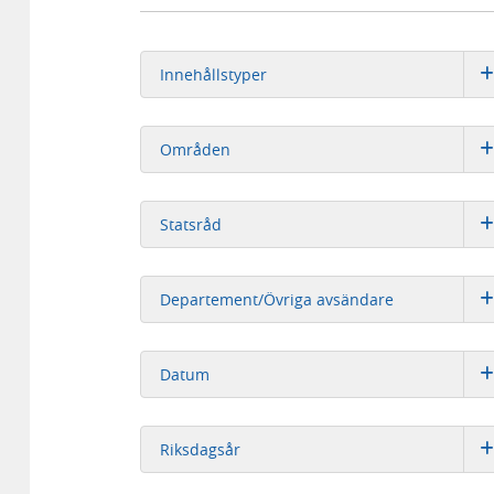
Innehållstyper
Områden
Statsråd
Departement/Övriga avsändare
Datum
Riksdagsår