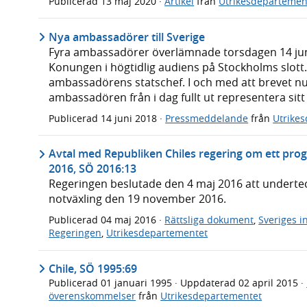
Publicerad
13 maj 2020
·
Artikel
från
Utrikesdepartemen
Nya ambassadörer till Sverige
Fyra ambassadörer överlämnade torsdagen 14 juni 
Konungen i högtidlig audiens på Stockholms slott.
ambassadörens statschef. I och med att brevet nu 
ambassadören från i dag fullt ut representera sitt 
Publicerad
14 juni 2018
·
Pressmeddelande
från
Utrike
Avtal med Republiken Chiles regering om ett pro
2016, SÖ 2016:13
Regeringen beslutade den 4 maj 2016 att underteckn
notväxling den 19 november 2016.
Publicerad
04 maj 2016
·
Rättsliga dokument
,
Sveriges i
Regeringen
,
Utrikesdepartementet
Chile, SÖ 1995:69
Publicerad
01 januari 1995
· Uppdaterad
02 april 2015
·
överenskommelser
från
Utrikesdepartementet