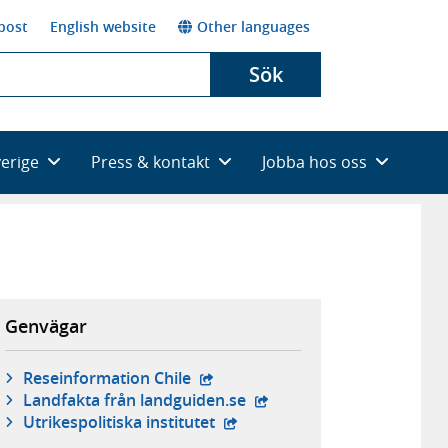
post
English website
Other languages
Sök
verige
Press & kontakt
Jobba hos oss
Genvägar
- extern webbplats,
Reseinformation Chile
- extern webbplats,
Landfakta från landguiden.se
- extern webbplats,
Utrikespolitiska institutet