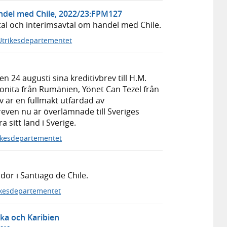
ndel med Chile, 2022/23:FPM127
l och interimsavtal om handel med Chile.
Utrikesdepartementet
4 augusti sina kreditivbrev till H.M.
onita från Rumänien, Yönet Can Tezel från
v är en fullmakt utfärdad av
even nu är överlämnade till Sveriges
 sitt land i Sverige.
ikesdepartementet
ör i Santiago de Chile.
ikesdepartementet
ka och Karibien