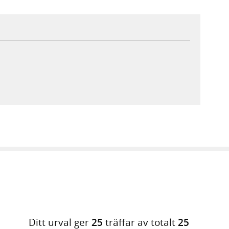
bbplats,
lats,
ebbplats,
ebbplats,
Ditt urval ger
25
träffar av totalt
25