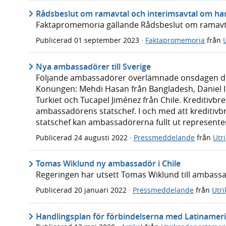
Rådsbeslut om ramavtal och interimsavtal om ha
Faktapromemoria gällande Rådsbeslut om ramavta
Publicerad
01 september 2023
·
Faktapromemoria
från
Nya ambassadörer till Sverige
Följande ambassadörer överlämnade onsdagen den 2
Konungen: Mehdi Hasan från Bangladesh, Daniel I
Turkiet och Tucapel Jiménez från Chile. Kreditivbre
ambassadörens statschef. I och med att kreditivbr
statschef kan ambassadörerna fullt ut representera
Publicerad
24 augusti 2022
·
Pressmeddelande
från
Utr
Tomas Wiklund ny ambassadör i Chile
Regeringen har utsett Tomas Wiklund till ambassad
Publicerad
20 januari 2022
·
Pressmeddelande
från
Utr
Handlingsplan för förbindelserna med Latinameri