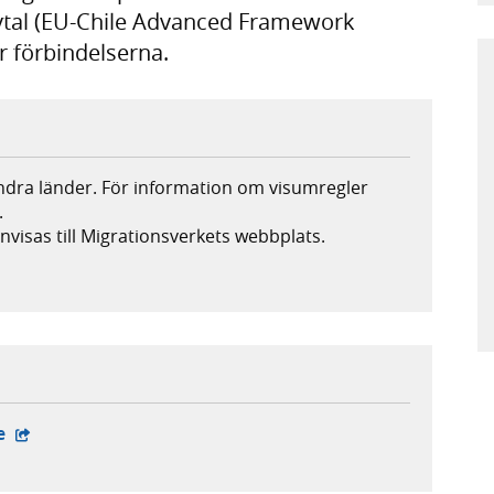
savtal (EU-Chile Advanced Framework
r förbindelserna.
andra länder. För information om visumregler
.
nvisas till Migrationsverkets webbplats.
s i ny flik, extern webbplats,
- extern webbplats,
le
bplats,