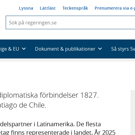
Lyssna
Lättläst
Teckenspråk
Prenumerera via e-
När
du
börjar
skriva
så
rige & EU
Dokument & publikationer
Så styrs S
framträder
en
lista
med
sökförslag
diplomatiska förbindelser 1827.
tiago de Chile.
ndelspartner i Latinamerika. De flesta
tag finns representerade i landet. År 2025