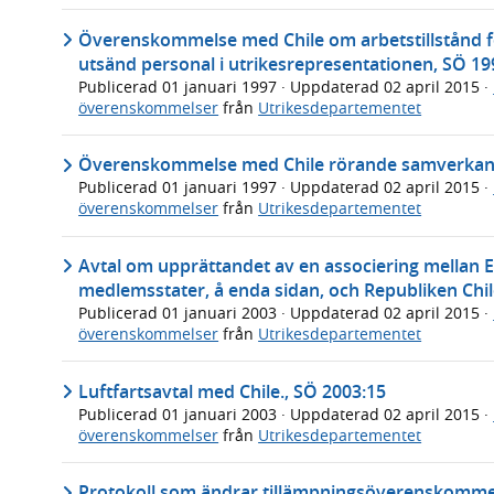
Överenskommelse med Chile om arbetstillstånd f
utsänd personal i utrikesrepresentationen, SÖ 19
Publicerad
01 januari 1997
· Uppdaterad
02 april 2015
·
överenskommelser
från
Utrikesdepartementet
Överenskommelse med Chile rörande samverkan i
Publicerad
01 januari 1997
· Uppdaterad
02 april 2015
·
överenskommelser
från
Utrikesdepartementet
Avtal om upprättandet av en associering mellan
medlemsstater, å enda sidan, och Republiken Chile
Publicerad
01 januari 2003
· Uppdaterad
02 april 2015
·
överenskommelser
från
Utrikesdepartementet
Luftfartsavtal med Chile., SÖ 2003:15
Publicerad
01 januari 2003
· Uppdaterad
02 april 2015
·
överenskommelser
från
Utrikesdepartementet
Protokoll som ändrar tillämpningsöverenskommels