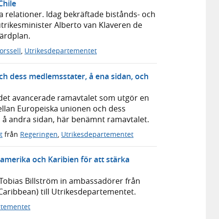
Chile
la relationer. Idag bekräftade bistånds- och
utrikesminister Alberto van Klaveren de
färdplan.
orssell
,
Utrikesdepartementet
h dess medlemsstater, å ena sidan, och
8
 det avancerade ramavtalet som utgör en
ellan Europeiska unionen och dess
, å andra sidan, här benämnt ramavtalet.
t
från
Regeringen
,
Utrikesdepartementet
amerika och Karibien för att stärka
obias Billström in ambassadörer från
Caribbean) till Utrikesdepartementet.
rtementet