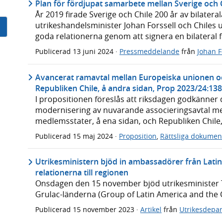
Plan för fördjupat samarbete mellan Sverige och 
År 2019 firade Sverige och Chile 200 år av bilatera
utrikeshandelsminister Johan Forssell och Chiles 
goda relationerna genom att signera en bilateral 
Publicerad
13 juni 2024
·
Pressmeddelande
från
Johan F
Avancerat ramavtal mellan Europeiska unionen oc
Republiken Chile, å andra sidan, Prop 2023/24:13
I propositionen föreslås att riksdagen godkänner
modernisering av nuvarande associeringsavtal m
medlemsstater, å ena sidan, och Republiken Chile
Publicerad
15 maj 2024
·
Proposition
,
Rättsliga dokumen
Utrikesministern bjöd in ambassadörer från Latin
relationerna till regionen
Onsdagen den 15 november bjöd utrikesminister T
Grulac-länderna (Group of Latin America and the 
Publicerad
15 november 2023
·
Artikel
från
Utrikesdepa