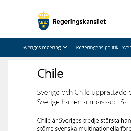
Huvudnavigering
Sveriges regering
Regeringens politik i Sve
Chile
Sverige och Chile upprättade 
Sverige har en ambassad i San
Chile är Sveriges tredje största ha
större svenska multinationella före