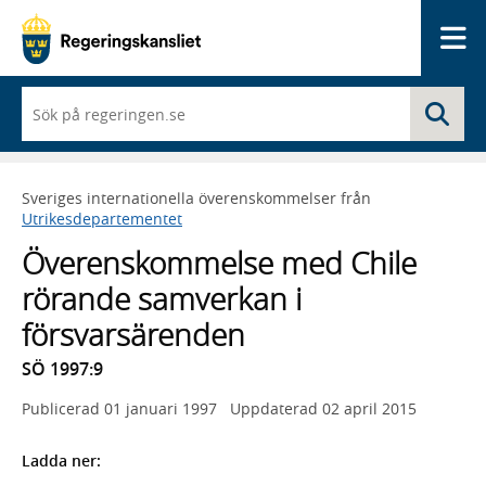
Me
När
Sö
du
börjar
skriva
så
Sveriges internationella överenskommelser från
framträder
Utrikesdepartementet
en
lista
Överenskommelse med Chile
med
sökförslag
rörande samverkan i
försvarsärenden
SÖ 1997:9
Publicerad
01 januari 1997
Uppdaterad
02 april 2015
Ladda ner: