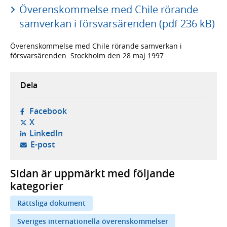
Överenskommelse med Chile rörande
samverkan i försvarsärenden (pdf 236 kB)
Överenskommelse med Chile rörande samverkan i
försvarsärenden. Stockholm den 28 maj 1997
Dela
- öppnas i ny flik, extern webbplats,
Facebook
- öppnas i ny flik, extern webbplats,
X
- öppnas i ny flik, extern webbplats,
LinkedIn
- öppnar din e-postklient,
E-post
Sidan är uppmärkt med följande
kategorier
Rättsliga dokument
Sveriges internationella överenskommelser