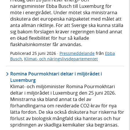
näringsminister Ebba Busch till Luxemburg för
möte i energirådet. Under mötet ska ministrarna
diskutera det europeiska nätpaketet med målet att
anta allmän riktlinje. För att Sverige ska kunna ställa
sig bakom förslagen kräver regeringen bland annat
en ökad flexibilitet för hur så kallade
flaskhalsinkomster får användas.
Publicerad
25 juni 2026
·
Pressmeddelande
från
Ebba
Busch
,
Klimat- och näringslivsdepartementet
Romina Pourmokhtari deltar i miljörådet i
Luxemburg
Klimat- och miljöminister Romina Pourmokhtari
deltar i miljörådet i Luxemburg den 25 juni 2026.
Ministrarna ska bland annat ta del av
förhandlingarna om reviderade CO2-krav för nya
lätta fordon. De ska också diskutera hur riskerna för
förlust av biologisk mångfald ska hanteras och hur
spridningen av skadliga kemikalier ska begränsas.