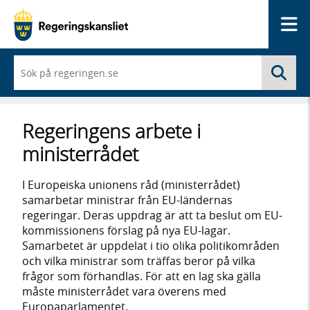
Me
När
Sö
du
börjar
skriva
så
Regeringens arbete i
framträder
en
ministerrådet
lista
med
sökförslag
I Europeiska unionens råd (ministerrådet)
samarbetar ministrar från EU-ländernas
regeringar. Deras uppdrag är att ta beslut om EU-
kommissionens förslag på nya EU-lagar.
Samarbetet är uppdelat i tio olika politikområden
och vilka ministrar som träffas beror på vilka
frågor som förhandlas. För att en lag ska gälla
måste ministerrådet vara överens med
Europaparlamentet.