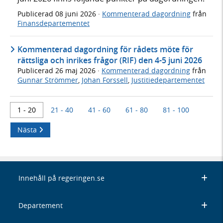
Publicerad
08 juni 2026
·
Kommenterad dagordning
från
Finansdepartementet
Kommenterad dagordning för rådets möte för
rättsliga och inrikes frågor (RIF) den 4-5 juni 2026
Publicerad
26 maj 2026
·
Kommenterad dagordning
från
Gunnar Strömmer
,
Johan Forssell
,
Justitiedepartementet
1 - 20
21 - 40
41 - 60
61 - 80
81 - 100
Nästa
Innehåll på regeringen.se
Departement