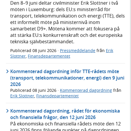
Den 8–9 juni deltar civilminister Erik Slottner i två
möten i Luxemburg: dels EU:s ministerråd för
transport, telekommunikation och energi (TTE), dels
ett informellt möte på ministernivå inom
samarbetet D9+. Mötena kommer att fokusera på
att stärka EU:s konkurrenskraft och det europeiska
tekniska självbestämmandet.
Publicerad
08 juni 2026
·
Pressmeddelande
från
Erik
Slottner
,
Finansdepartementet
Kommenterad dagordning inför TTE-rådets möte
(transport, telekommunikationer, energi) den 9 juni
2026
Publicerad
08 juni 2026
·
Kommenterad dagordning
från
Erik Slottner
,
Finansdepartementet
Kommenterad dagordning, rådet för ekonomiska
och finansiella frågor, den 12 juni 2026
På ekonomiska och finansiella rådets möte den 12
juni 2026 finns följande punkter på dagordningen.