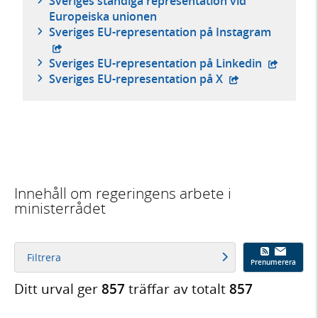
Sveriges ständiga representation vid
Europeiska unionen
- extern
Sveriges EU-representation på Instagram
- extern 
Sveriges EU-representation på Linkedin
- extern webbpla
Sveriges EU-representation på X
Innehåll om regeringens arbete i
ministerrådet
Filtrera
Prenumerera
Ditt urval ger
857
träffar av totalt
857