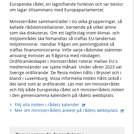
Europeiska rådet, en lagstiftande funktion och tar beslut
om lagar tillsammans med Europaparlamentet.
Ministerrådet sammanträder i tio olika grupperingar, så
kallade rådskonstellationer, beroende på vilket ämne
som ska diskuteras. Om ett lagförslag inom klimat- och
miljöområdet ska förhandlas så träffas EU-ländernas
miljöministrar. Handlar frågan om penningpolitik så
träffas finansministrarna. Inför varje rådsmöte stämmer
ansvarig minister av frågorna med riksdagen.
Ordförandeskapet i ministerrådet roterar mellan EU:s
medlemsländer var sjätte månad. Under våren 2023 var
Sverige ordförande. De flesta möten hålls i Bryssel och i
bland i Luxemburg. Vissa informella möten hålls också i
det land som är ordförande. Läs mer om ministerrådet
och följ både Europeiska rådet och ministerrådets möten
i den gemensamma kalendern på rådets webbplats.
- extern webbplats,
Följ alla möten i rådets kalender
- exter
Mer om ministerrådets arbete på rådets webbplats