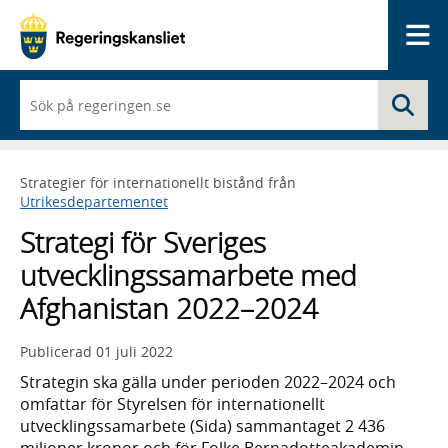
Me
När
Sö
du
börjar
skriva
så
Strategier för internationellt bistånd från
framträder
Utrikesdepartementet
en
lista
Strategi för Sveriges
med
sökförslag
utvecklingssamarbete med
Afghanistan 2022–2024
Publicerad
01 juli 2022
Strategin ska gälla under perioden 2022–2024 och
omfattar för Styrelsen för internationellt
utvecklingssamarbete (Sida) sammantaget 2 436
miljoner kronor och för Folke Bernadotteakademin