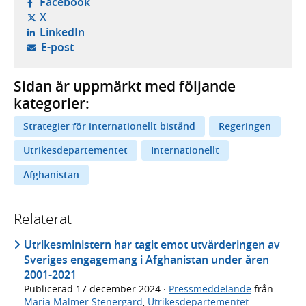
- öppnas i ny flik, extern webbplats,
Facebook
- öppnas i ny flik, extern webbplats,
X
- öppnas i ny flik, extern webbplats,
LinkedIn
- öppnar din e-postklient,
E-post
Sidan är uppmärkt med följande
kategorier:
Strategier för internationellt bistånd
Regeringen
Utrikesdepartementet
Internationellt
Afghanistan
Relaterat
Utrikesministern har tagit emot utvärderingen av
Sveriges engagemang i Afghanistan under åren
2001-2021
Publicerad
17 december 2024
·
Pressmeddelande
från
Maria Malmer Stenergard
,
Utrikesdepartementet